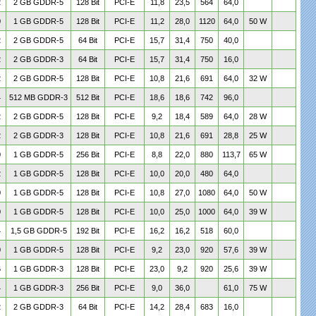
2
2 GB GDDR-5
128 Bit
PCI-E
11,8
23,5
564
64,0
0
1 GB GDDR-5
128 Bit
PCI-E
11,2
28,0
1120
64,0
50 W
2
2 GB GDDR-5
64 Bit
PCI-E
15,7
31,4
750
40,0
2
2 GB GDDR-3
64 Bit
PCI-E
15,7
31,4
750
16,0
2
2 GB GDDR-5
128 Bit
PCI-E
10,8
21,6
691
64,0
32 W
4
512 MB GDDR-3
512 Bit
PCI-E
18,6
18,6
742
96,0
2
2 GB GDDR-5
128 Bit
PCI-E
9,2
18,4
589
64,0
28 W
2
2 GB GDDR-3
128 Bit
PCI-E
10,8
21,6
691
28,8
25 W
0
1 GB GDDR-5
256 Bit
PCI-E
8,8
22,0
880
113,7
65 W
2
1 GB GDDR-5
128 Bit
PCI-E
10,0
20,0
480
64,0
0
1 GB GDDR-5
128 Bit
PCI-E
10,8
27,0
1080
64,0
50 W
0
1 GB GDDR-5
128 Bit
PCI-E
10,0
25,0
1000
64,0
39 W
4
1,5 GB GDDR-5
192 Bit
PCI-E
16,2
16,2
518
60,0
0
1 GB GDDR-5
128 Bit
PCI-E
9,2
23,0
920
57,6
39 W
6
1 GB GDDR-3
128 Bit
PCI-E
23,0
9,2
920
25,6
39 W
4
1 GB GDDR-3
256 Bit
PCI-E
9,0
36,0
61,0
75 W
2
2 GB GDDR-3
64 Bit
PCI-E
14,2
28,4
683
16,0