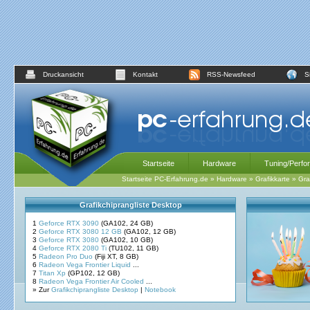
Druckansicht
Kontakt
RSS-Newsfeed
S
Startseite
Hardware
Tuning/Perfo
Startseite PC-Erfahrung.de
»
Hardware
»
Grafikkarte
»
Gra
Grafikchiprangliste Desktop
1
Geforce RTX 3090
(GA102, 24 GB)
2
Geforce RTX 3080 12 GB
(GA102, 12 GB)
3
Geforce RTX 3080
(GA102, 10 GB)
4
Geforce RTX 2080 Ti
(TU102, 11 GB)
5
Radeon Pro Duo
(Fiji XT, 8 GB)
6
Radeon Vega Frontier Liquid
...
7
Titan Xp
(GP102, 12 GB)
8
Radeon Vega Frontier Air Cooled
...
» Zur
Grafikchiprangliste Desktop
|
Notebook