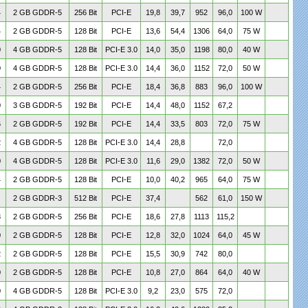
4
2 GB GDDR-5
256 Bit
PCI-E
19,8
39,7
952
96,0
100 W
4
2 GB GDDR-5
128 Bit
PCI-E
13,6
54,4
1306
64,0
75 W
0
4 GB GDDR-5
128 Bit
PCI-E 3.0
14,0
35,0
1198
80,0
40 W
0
4 GB GDDR-5
128 Bit
PCI-E 3.0
14,4
36,0
1152
72,0
50 W
4
2 GB GDDR-5
256 Bit
PCI-E
18,4
36,8
883
96,0
100 W
0
3 GB GDDR-5
192 Bit
PCI-E
14,4
48,0
1152
67,2
6
2 GB GDDR-5
192 Bit
PCI-E
14,4
33,5
803
72,0
75 W
2
4 GB GDDR-5
128 Bit
PCI-E 3.0
14,4
28,8
72,0
0
4 GB GDDR-5
128 Bit
PCI-E 3.0
11,6
29,0
1382
72,0
50 W
4
2 GB GDDR-5
128 Bit
PCI-E
10,0
40,2
965
64,0
75 W
2 GB GDDR-3
512 Bit
PCI-E
37,4
562
61,0
150 W
8
2 GB GDDR-5
256 Bit
PCI-E
18,6
27,8
1113
115,2
0
2 GB GDDR-5
128 Bit
PCI-E
12,8
32,0
1024
64,0
45 W
2
2 GB GDDR-5
128 Bit
PCI-E
15,5
30,9
742
80,0
0
2 GB GDDR-5
128 Bit
PCI-E
10,8
27,0
864
64,0
40 W
0
4 GB GDDR-5
128 Bit
PCI-E 3.0
9,2
23,0
575
72,0