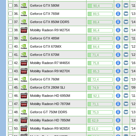
35.
Geforce GTX 580M
'11
90,4
36.
Geforce GTX 765M
'13
89,5
37.
Geforce GTX 850M DDR5
'14
89,4
38.
Mobility Radeon R9 M275X
'14
86,4
39.
Geforce GTX 485M
'11
85,9
40.
Geforce GTX 670MX
'12
84,4
41.
Geforce GTX 670M
'12
71,4
42.
Mobility Radeon R7 M465X
'16
75,8
43.
Mobility Radeon R9 M270X
'14
85,3
44.
Geforce GTX 760M
'13
72,4
45.
Geforce GTX 280M SLI
'09
74,9
46.
Mobility Radeon HD 6950M
'11
92,1
47.
Mobility Radeon HD 7870M
'12
71,1
48.
Geforce GT 750M DDR5
'13
75,0
49.
Mobility Radeon HD 7850M
'12
62,9
50.
Mobility Radeon R9 M265X
'14
61,0