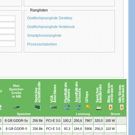
Ranglisten
Grafikchiprangliste Desktop
Grafikchiprangliste Notebook
Smartphonerangliste
Prozessortabellen
Max.
Speicher-
U
Größe
in MB
Speicher
Leistung
Strom
0
8 GB GDDR-5x
256 Bit
PCI-E 3.0
100,2
250,6
7967
320,0
165 W
8
8 GB GDDR-5
256 Bit
PCI-E 3.0
92,3
184,6
5906
256,0
110 W