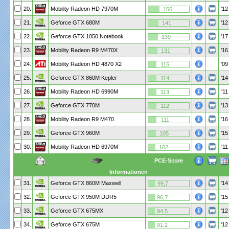
20.
Mobility Radeon HD 7970M
'12
156
21.
Geforce GTX 680M
'12
141
22.
Geforce GTX 1050 Notebook
'17
139
23.
Mobility Radeon R9 M470X
'16
131
24.
Mobility Radeon HD 4870 X2
'09
115
25.
Geforce GTX 860M Kepler
'14
114
26.
Mobility Radeon HD 6990M
'11
113
27.
Geforce GTX 770M
'13
112
28.
Mobility Radeon R9 M470
'16
111
29.
Geforce GTX 960M
'15
105
30.
Mobility Radeon HD 6970M
'11
102
PCE-Score
Informationen
31.
Geforce GTX 860M Maxwell
'14
99,7
32.
Geforce GTX 950M DDR5
'15
96,7
33.
Geforce GTX 675MX
'12
94,5
34.
Geforce GTX 675M
'12
91,2