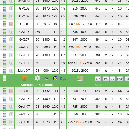
1
Venus XT
28
1500
12.0
4.3
1015 / 2200
640
x
x
16
4
1
GM107
28
1870
12.0
4.5
915 / 2000
640
x
x
16
4
1
GM107
28
1870
12.0
4.5
936 / 2000
640
x
x
16
4
2
G92b
55
3016
10
2.1
550 /
1375
/ 1900
448
x
x
112
1
GK107
280
11
4.1
835 / 4000
384
x
x
16
3
1
GK107
28
1300
11
4.2
967 / 2000
384
x
x
16
3
1
GF100
40
3000
11
3.2
425 /
850
/ 2400
352
x
x
11
4
1
GK107
28
1300
11
4.2
837 / 5000
384
x
x
16
3
1
GF104
40
11
4.0
535 /
1100
/ 2500
288
x
x
24
3
1
Mars XT
28
900
12.0
4.3
1015 / 2000
384
x
x
8
2
Architektur & Technik
Chip
2
R680
55
1332
10.1
3.2
660 / 1700
1280
x
x
64
6
1
GK107
28
1300
11
4.2
837 / 2000
384
x
x
16
3
1
Opal XT
28
1040
12.0
4.3
725 / 2000
384
x
x
8
2
1
GK107
28
11
4.1
850 / 1800
384
x
x
16
3
1
GF116
40
1170
11
4.1
775 /
1550
/ 2500
192
x
x
24
3