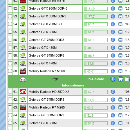
51.
Mobility Radeon R9 M375
'15
82,5
52.
Geforce GTX 950M DDR-3
'15
81,9
53.
Geforce GTX 850M DDR3
'14
77,7
54.
Geforce GTX 260M SLI
'09
64,7
55.
Geforce GTX 660M
'12
61,2
56.
Geforce GT 750M DDR3
'13
61,1
57.
Geforce GTX 480M
'10
48,5
58.
Geforce GT 745M DDR5
'13
68,3
59.
Geforce GTX 470M
'10
54,8
60.
Mobility Radeon R7 M360
'15
43,0
PCE-Score
Informationen
61.
Mobility Radeon HD 3870 X2
'08
62,7
62.
Geforce GT 745M DDR3
'13
54,4
63.
Mobility Radeon R7 M265
'14
42,9
64.
Geforce GT 650M DDR3
'12
51,9
65.
Geforce GTX 560M
'11
64,2