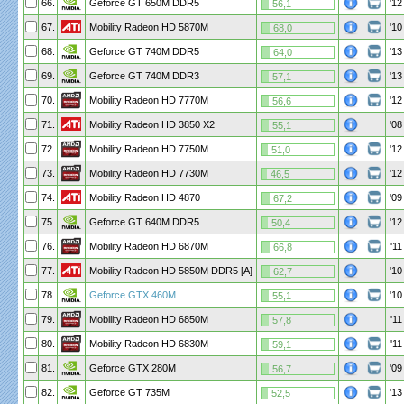
66.
Geforce GT 650M DDR5
'12
56,1
67.
Mobility Radeon HD 5870M
'10
68,0
68.
Geforce GT 740M DDR5
'13
64,0
69.
Geforce GT 740M DDR3
'13
57,1
70.
Mobility Radeon HD 7770M
'12
56,6
71.
Mobility Radeon HD 3850 X2
'08
55,1
72.
Mobility Radeon HD 7750M
'12
51,0
73.
Mobility Radeon HD 7730M
'12
46,5
74.
Mobility Radeon HD 4870
'09
67,2
75.
Geforce GT 640M DDR5
'12
50,4
76.
Mobility Radeon HD 6870M
'11
66,8
77.
Mobility Radeon HD 5850M DDR5 [A]
'10
62,7
78.
Geforce GTX 460M
'10
55,1
79.
Mobility Radeon HD 6850M
'11
57,8
80.
Mobility Radeon HD 6830M
'11
59,1
81.
Geforce GTX 280M
'09
56,7
82.
Geforce GT 735M
'13
52,5