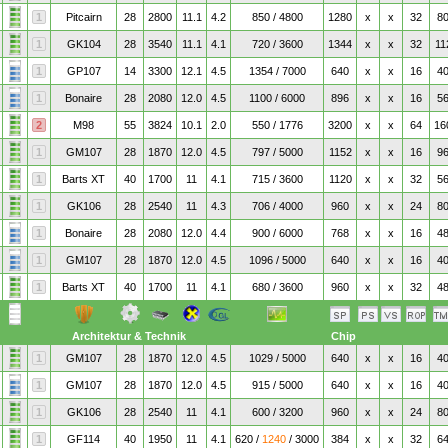
1
Pitcairn
28
2800
11.1
4.2
850 / 4800
1280
x
x
32
8
1
GK104
28
3540
11.1
4.1
720 / 3600
1344
x
x
32
11
1
GP107
14
3300
12.1
4.5
1354 / 7000
640
x
x
16
4
1
Bonaire
28
2080
12.0
4.5
1100 / 6000
896
x
x
16
5
2
M98
55
3824
10.1
2.0
550 / 1776
3200
x
x
64
16
1
GM107
28
1870
12.0
4.5
797 / 5000
1152
x
x
16
9
1
Barts XT
40
1700
11
4.1
715 / 3600
1120
x
x
32
5
1
GK106
28
2540
11
4.3
706 / 4000
960
x
x
24
8
1
Bonaire
28
2080
12.0
4.4
900 / 6000
768
x
x
16
4
1
GM107
28
1870
12.0
4.5
1096 / 5000
640
x
x
16
4
1
Barts XT
40
1700
11
4.1
680 / 3600
960
x
x
32
4
Architektur & Technik
Chip
1
GM107
28
1870
12.0
4.5
1029 / 5000
640
x
x
16
4
1
GM107
28
1870
12.0
4.5
915 / 5000
640
x
x
16
4
1
GK106
28
2540
11
4.1
600 / 3200
960
x
x
24
8
1
GF114
40
1950
11
4.1
620 /
1240
/ 3000
384
x
x
32
6