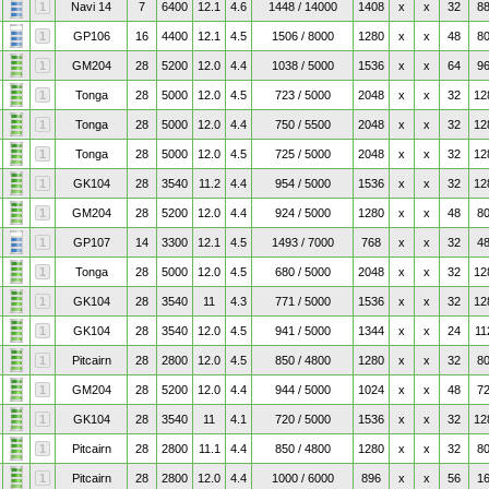
1
Navi 14
7
6400
12.1
4.6
1448 / 14000
1408
x
x
32
8
1
GP106
16
4400
12.1
4.5
1506 / 8000
1280
x
x
48
8
1
GM204
28
5200
12.0
4.4
1038 / 5000
1536
x
x
64
9
1
Tonga
28
5000
12.0
4.5
723 / 5000
2048
x
x
32
12
1
Tonga
28
5000
12.0
4.4
750 / 5500
2048
x
x
32
12
1
Tonga
28
5000
12.0
4.5
725 / 5000
2048
x
x
32
12
1
GK104
28
3540
11.2
4.4
954 / 5000
1536
x
x
32
12
1
GM204
28
5200
12.0
4.4
924 / 5000
1280
x
x
48
8
1
GP107
14
3300
12.1
4.5
1493 / 7000
768
x
x
32
4
1
Tonga
28
5000
12.0
4.5
680 / 5000
2048
x
x
32
12
1
GK104
28
3540
11
4.3
771 / 5000
1536
x
x
32
12
1
GK104
28
3540
12.0
4.5
941 / 5000
1344
x
x
24
11
1
Pitcairn
28
2800
12.0
4.5
850 / 4800
1280
x
x
32
8
1
GM204
28
5200
12.0
4.4
944 / 5000
1024
x
x
48
7
1
GK104
28
3540
11
4.1
720 / 5000
1536
x
x
32
12
1
Pitcairn
28
2800
11.1
4.4
850 / 4800
1280
x
x
32
8
1
Pitcairn
28
2800
12.0
4.4
1000 / 6000
896
x
x
56
1