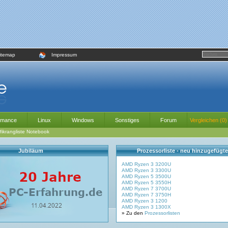
itemap
Impressum
rmance
Linux
Windows
Sonstiges
Forum
Vergleichen (0)
fikrangliste Notebook
Jubiläum
Prozessorliste - neu hinzugefügt
AMD Ryzen 3 3200U
AMD Ryzen 3 3300U
AMD Ryzen 5 3500U
AMD Ryzen 5 3550H
AMD Ryzen 7 3700U
AMD Ryzen 7 3750H
AMD Ryzen 3 1200
AMD Ryzen 3 1300X
» Zu den
Prozessorlisten