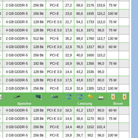
0
2 GB GDDR-5
256 Bit
PCI-E
27,2
68,0
2176
153,6
75 W
2
2 GB GDDR-5
256 Bit
PCI-E
23,0
80,6
1935
115,2
100 W
0
4 GB GDDR-5
128 Bit
PCI-E 3.0
21,7
54,2
1733
112,0
75 W
6
4 GB GDDR-5
128 Bit
PCI-E 3.0
17,6
61,6
1971
96,0
75 W
0
2 GB GDDR-5
512 Bit
PCI-E
35,2
88,0
1760
113,7
130 W
6
4 GB GDDR-5
128 Bit
PCI-E 3.0
12,8
76,5
1317
80,0
60 W
6
2 GB GDDR-5
256 Bit
PCI-E
22,9
40,0
1600
115,2
0
3 GB GDDR-5
192 Bit
PCI-E
16,9
56,5
1356
96,0
75 W
8
4 GB GDDR-5
128 Bit
PCI-E 3.0
14,4
43,2
1536
96,0
0
2 GB GDDR-5
128 Bit
PCI-E 3.0
17,5
43,8
1317
80,0
75 W
8
2 GB GDDR-5
256 Bit
PCI-E
21,8
32,6
1305
115,2
100 W
Speicher
Leistung
Strom
0
4 GB GDDR-5
128 Bit
PCI-E 3.0
16,5
41,2
1317
80,0
60 W
0
2 GB GDDR-5
128 Bit
PCI-E 3.0
14,6
36,6
1170
80,0
75 W
0
3 GB GDDR-5
256 Bit
PCI-E
14,4
48,0
1152
102,4
4
2 GB GDDR-5
256 Bit
PCI-E
19,8
39,7
952
96,0
100 W