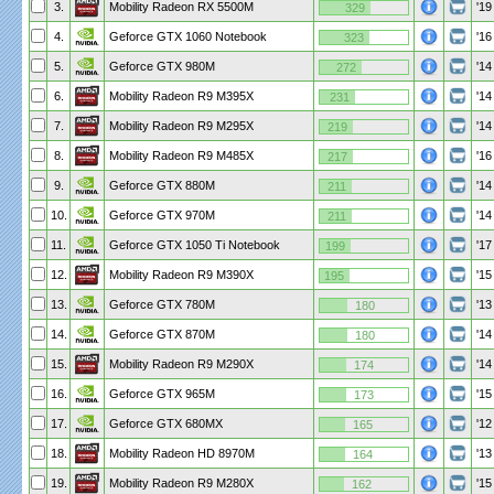
3.
Mobility Radeon RX 5500M
'19
329
4.
Geforce GTX 1060 Notebook
'16
323
5.
Geforce GTX 980M
'14
272
6.
Mobility Radeon R9 M395X
'14
231
7.
Mobility Radeon R9 M295X
'14
219
8.
Mobility Radeon R9 M485X
'16
217
9.
Geforce GTX 880M
'14
211
10.
Geforce GTX 970M
'14
211
11.
Geforce GTX 1050 Ti Notebook
'17
199
12.
Mobility Radeon R9 M390X
'15
195
13.
Geforce GTX 780M
'13
180
14.
Geforce GTX 870M
'14
180
15.
Mobility Radeon R9 M290X
'14
174
16.
Geforce GTX 965M
'15
173
17.
Geforce GTX 680MX
'12
165
18.
Mobility Radeon HD 8970M
'13
164
19.
Mobility Radeon R9 M280X
'15
162