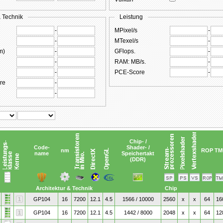
& Technik
Leistung
-
MPixel/s
-
-
MTexel/s
-
m)
-
GFlops.
-
-
RAM: MB/s.
-
-
PCE-Score
-
re
-
-
Chip- /
Code-
Shader- /
nm
ROP
TM
name
Speichertakt
(DDR)
Architektur & Technik
Chip
1
GP104
16
7200
12.1
4.5
1566 / 10000
2560
x
x
64
16
1
GP104
16
7200
12.1
4.5
1442 / 8000
2048
x
x
64
12