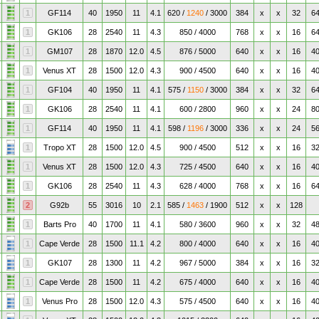
1
GF114
40
1950
11
4.1
620 /
1240
/ 3000
384
x
x
32
6
1
GK106
28
2540
11
4.3
850 / 4000
768
x
x
16
6
1
GM107
28
1870
12.0
4.5
876 / 5000
640
x
x
16
4
1
Venus XT
28
1500
12.0
4.3
900 / 4500
640
x
x
16
4
1
GF104
40
1950
11
4.1
575 /
1150
/ 3000
384
x
x
32
6
1
GK106
28
2540
11
4.1
600 / 2800
960
x
x
24
8
1
GF114
40
1950
11
4.1
598 /
1196
/ 3000
336
x
x
24
5
1
Tropo XT
28
1500
12.0
4.5
900 / 4500
512
x
x
16
3
1
Venus XT
28
1500
12.0
4.3
725 / 4500
640
x
x
16
4
1
GK106
28
2540
11
4.3
628 / 4000
768
x
x
16
6
2
G92b
55
3016
10
2.1
585 /
1463
/ 1900
512
x
x
128
1
Barts Pro
40
1700
11
4.1
580 / 3600
960
x
x
32
4
1
Cape Verde
28
1500
11.1
4.2
800 / 4000
640
x
x
16
4
1
GK107
28
1300
11
4.2
967 / 5000
384
x
x
16
3
1
Cape Verde
28
1500
11
4.2
675 / 4000
640
x
x
16
4
1
Venus Pro
28
1500
12.0
4.3
575 / 4500
640
x
x
16
4