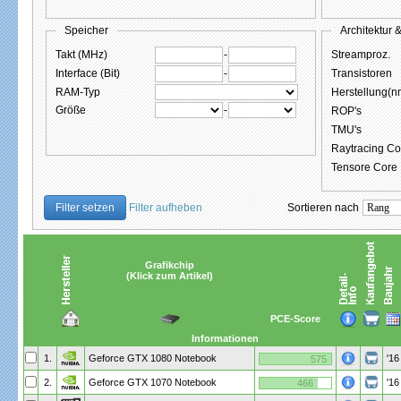
Speicher
Architektur 
Takt (MHz)
-
Streamproz.
Interface (Bit)
-
Transistoren
RAM-Typ
Herstellung(n
Größe
-
ROP's
TMU's
Raytracing Co
Tensore Core
Filter setzen
Filter aufheben
Sortieren nach
Grafikchip
(Klick zum Artikel)
PCE-Score
Informationen
1.
Geforce GTX 1080 Notebook
'16
575
2.
Geforce GTX 1070 Notebook
'16
466