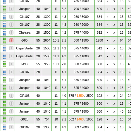
1
GK107
28
11
4.1
735 / 4000
384
x
x
16
3
1
Juniper
40
1040
11
3.2
700 / 4000
800
x
x
16
4
1
GK107
28
1300
11
4.3
980 / 5000
384
x
x
16
3
1
GK107
28
1300
11
4.3
980 / 2000
384
x
x
16
3
1
Chelsea
28
1500
11
4.2
675 / 4000
512
x
x
16
3
2
G80
55
2664
10.1
2.1
580 / 1500
1280
x
x
64
6
1
Cape Verde
28
1500
11.1
4.2
575 / 4000
512
x
x
16
3
1
Cape Verde
28
1500
11.1
4.2
675 / 1800
512
x
x
16
3
1
M98
55
956
10.1
2.0
550 / 2800
800
x
x
16
4
1
GK107
28
11
4.1
625 / 4000
384
x
x
16
3
1
Juniper
40
1040
11
4.1
675 / 4000
800
x
x
16
4
1
Juniper
40
1040
11
3.2
625 / 4000
800
x
x
16
4
1
GF106
40
11
4.0
675 /
1350
/ 2500
192
x
x
24
2
1
Juniper
40
1040
11
4.1
575 / 3600
800
x
x
16
4
1
Juniper
40
1040
11
4.1
575 / 1800
800
x
x
40
1
1
G92b
55
754
10
2.1
562 /
1463
/ 1900
128
x
x
16
6
1
GK107
28
1300
11
4.3
889 / 2000
384
x
x
16
3