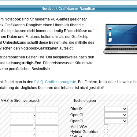
Notebook Grafikkarten-Rangliste
inem Notebook sind für moderne PC-Games geeignet?
ok-Grafikkarten-Rangliste einen Überblick über die
afikchips lassen nicht immer eindeutig Rückschlüsse auf
chen Daten und Features helfen oftmals nur Grafikchip-
Unterstützung schafft diese Bestenliste, die mithilfe des
schen den Notebook-Grafikkarten aufzeigt.
iner persönlichen Bestenliste. Um beispielsweise nach den
und
Leistung = High-End
. Für preisbewusste Käufer wird
eine persönlichen Bestenliste.
nk findet man in den
F.A.Q. Grafikchiprangliste
. Bei Fehlern, Kritik oder Hinweise b
hrung.de. Jegliches Kopieren des Inhaltes ist nicht gestattet!
in MHz) & Stromverbrauch
Technologien
-
DirectX
OpenGL
-
OpenCL
-
Multi-VGA
-
Hybrid-Graphics
-
Vulkan