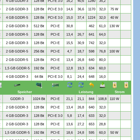
0
4 GB GDDR-3
128 Bit
PCI-E 3.0
16,2
40,6
1280
35,2
0
2 GB GDDR-3
128 Bit
PCI-E 3.0
14,6
36,6
1170
32,0
75 W
0
4 GB GDDR-5
128 Bit
PCI-E 3.0
15,0
37,4
1224
32,0
40 W
2 GB GDDR-3
512 Bit
PCI-E
30,8
462
61,0
130 W
2
2 GB GDDR-5
128 Bit
PCI-E
13,4
26,7
641
64,0
2
2 GB GDDR-3
128 Bit
PCI-E
15,5
30,9
742
32,0
4
2 GB GDDR-5
256 Bit
PCI-E
4,7
18,7
598
76,8
100 W
2
2 GB GDDR-5
128 Bit
PCI-E
13,4
26,8
640
80,0
6
1,5 GB GDDR-5
192 Bit
PCI-E
12,8
19,3
634
60,0
4
4 GB GDDR-3
64 Bit
PCI-E 3.0
8,1
24,4
648
16,0
Speicher
Leistung
Strom
4
GDDR-3
1024 Bit
PCI-E
21,1
21,1
844
108,8
110 W
2
2 GB GDDR-3
128 Bit
PCI-E
13,4
26,8
640
32,0
4
4 GB GDDR-3
128 Bit
PCI-E 3.0
5,8
17,4
633
32,0
2
2 GB GDDR-3
128 Bit
PCI-E
13,6
27,2
653
28,8
2
1,5 GB GDDR-5
192 Bit
PCI-E
18,6
24,8
595
60,0
50 W