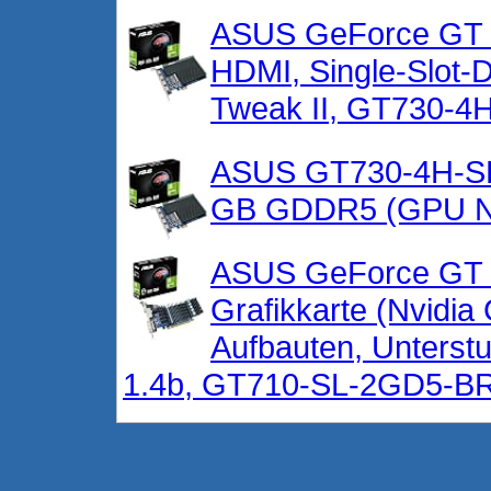
ASUS GeForce GT 7
HDMI, Single-Slot-
Tweak II, GT730-4
ASUS GT730-4H-SL
GB GDDR5 (GPU N
ASUS GeForce GT 
Grafikkarte (Nvidi
Aufbauten, Unterstu
1.4b, GT710-SL-2GD5-B