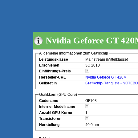
Nvidia Geforce GT 42
Allgemeine Informationen zum Grafikchip
Leistungsklasse
Mainstream (Mittelklasse)
Erschienen
3Q 2010
Einführungs-Preis
Hersteller-URL
Nvidia Geforce GT 420M
Gelistet in
Grafikchip-Rangliste - NOTEB
Grafikkern (GPU Core)
Codename
GF108
Interner Modellname
Anzahl GPU-Kerne
1
Transistoren
Herstellung
40,0 nm