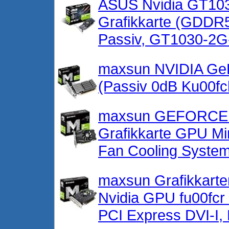
ASUS Nvidia GT103
Grafikkarte (GDDR5
Passiv, GT1030-2
maxsun NVIDIA GeF
(Passiv 0dB Ku00fc
maxsun GEFORCE 
Grafikkarte GPU Mi
Fan Cooling Syste
maxsun Grafikkarte
Nvidia GPU fu00fc
PCI Express DVI-I,