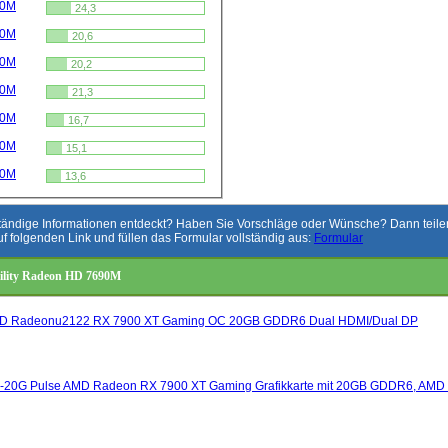
50M
24,3
30M
20,6
10M
20,2
90M
21,3
70M
16,7
50M
15,1
30M
13,6
ständige Informationen entdeckt? Haben Sie Vorschläge oder Wünsche? Dann teilen 
uf folgenden Link und füllen das Formular vollständig aus:
Formular
ility Radeon HD 7690M
MD Radeonu2122 RX 7900 XT Gaming OC 20GB GDDR6 Dual HDMI/Dual DP
2-20G Pulse AMD Radeon RX 7900 XT Gaming Grafikkarte mit 20GB GDDR6, AM