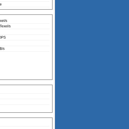
te
xel/s
Texel/s
OPS
B/s