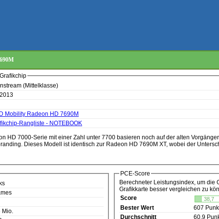
7690M
Grafikchip
nstream (Mittelklasse)
 2013
 Mobility Radeon HD 7690M
fikchip-Rangliste - NOTEBOOK
eon HD 7000-Serie mit einer Zahl unter 7700 basieren noch auf der alten Vorgäng
branding. Dieses Modell ist identisch zur Radeon HD 7690M XT, wobei der Untersc
PCE-Score
Berechneter Leistungsindex, um die 
ks
Grafikkarte besser vergleichen zu kö
ames
Score
38,7
Bester Wert
607 Punk
 Mio.
Durchschnitt
60,9 Pun