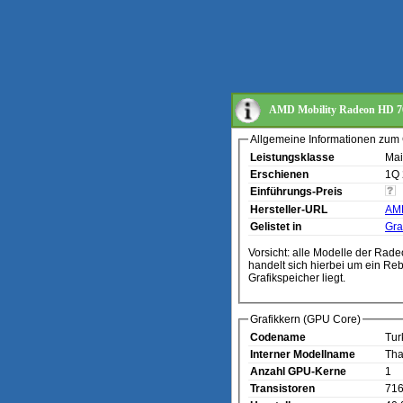
AMD Mobility Radeon HD 
Allgemeine Informationen zum 
Leistungsklasse
Mai
Erschienen
1Q
Einführungs-Preis
Hersteller-URL
AMD
Gelistet in
Gra
Vorsicht: alle Modelle der Rad
handelt sich hierbei um ein Re
Grafikspeicher liegt.
Grafikkern (GPU Core)
Codename
Tur
Interner Modellname
Th
Anzahl GPU-Kerne
1
Transistoren
716