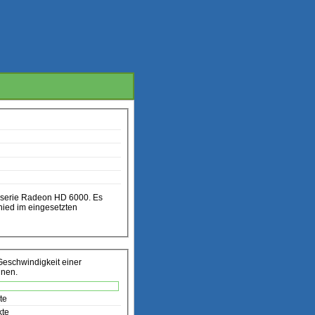
erserie Radeon HD 6000. Es
hied im eingesetzten
Geschwindigkeit einer
nnen.
te
kte