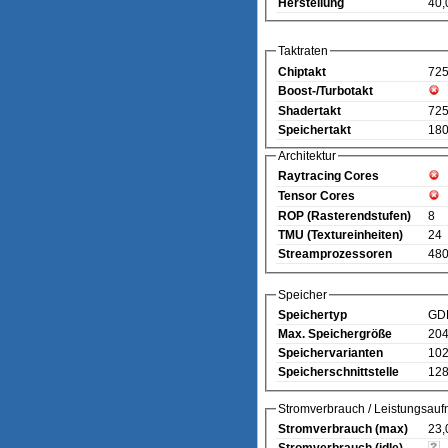
Herstellung
40,
Taktraten
Chiptakt
72
Boost-/Turbotakt
Shadertakt
72
Speichertakt
180
Architektur
Raytracing Cores
Tensor Cores
ROP (Rasterendstufen)
8
TMU (Textureinheiten)
24
Streamprozessoren
48
Speicher
Speichertyp
GD
Max. Speichergröße
20
Speichervarianten
102
Speicherschnittstelle
128
Stromverbrauch / Leistungsau
Stromverbrauch (max)
23,
Stromverbrauch (idle)