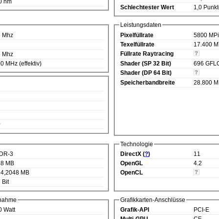
0 nm
Schlechtester Wert
1,0 Punk
Leistungsdaten
5 Mhz
Pixelfüllrate
5800 MPi
Texelfüllrate
17.400 M
Füllrate Raytracing
5 Mhz
0 MHz (effektiv)
Shader (SP 32 Bit)
696 GFL
Shader (DP 64 Bit)
Speicherbandbreite
28.800 M
0
Technologie
DR-3
DirectX (
?
)
11
48 MB
OpenGL
4.2
4,2048 MB
OpenCL
 Bit
fnahme
Grafikkarten-Anschlüsse
0 Watt
Grafik-API
PCI-E
Multi-GPU
CF