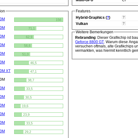
ion
Features
Hybrid-Graphics (
?
)
70M
156
Vulkan
70M
71,1
Weitere Bemerkungen
50M
62,9
Rebranding
: Dieser Grafikchip ist ba
Geforce 8800 GT
. Warum diese Angabe? Grafikchip-Hersteller
70M
56,6
versuchen oftmals, alte Grafikchips unter einem neuen Namen zu
vermarkten, was hiermit kenntlich ge
50M
51,0
30M
46,5
90M XT
47,1
90M
38,7
70M
33,5
50M
30,5
30M
19,6
10M
23,9
90M
33,5
70M
29,2