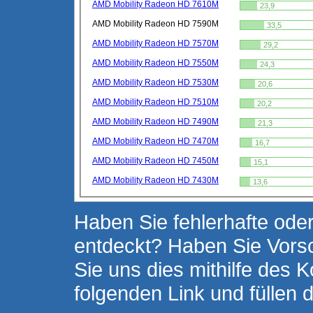
AMD Mobility Radeon HD 7610M
23,9
AMD Mobility Radeon HD 7590M
33,5
AMD Mobility Radeon HD 7570M
29,2
AMD Mobility Radeon HD 7550M
24,3
AMD Mobility Radeon HD 7530M
20,6
AMD Mobility Radeon HD 7510M
20,2
AMD Mobility Radeon HD 7490M
21,3
AMD Mobility Radeon HD 7470M
16,7
AMD Mobility Radeon HD 7450M
15,1
AMD Mobility Radeon HD 7430M
13,6
Haben Sie fehlerhafte oder
entdeckt? Haben Sie Vors
Sie uns dies mithilfe des K
folgenden Link und füllen 