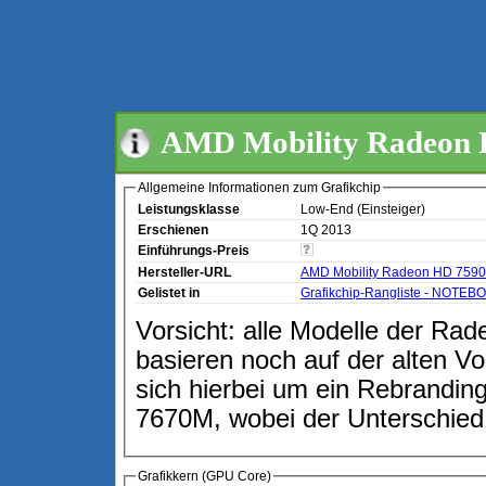
AMD Mobility Radeon
Allgemeine Informationen zum Grafikchip
Leistungsklasse
Low-End (Einsteiger)
Erschienen
1Q 2013
Einführungs-Preis
Hersteller-URL
AMD Mobility Radeon HD 759
Gelistet in
Grafikchip-Rangliste - NOTEB
Vorsicht: alle Modelle der Ra
basieren noch auf der alten 
sich hierbei um ein Rebrandin
7670M, wobei der Unterschied i
Grafikkern (GPU Core)