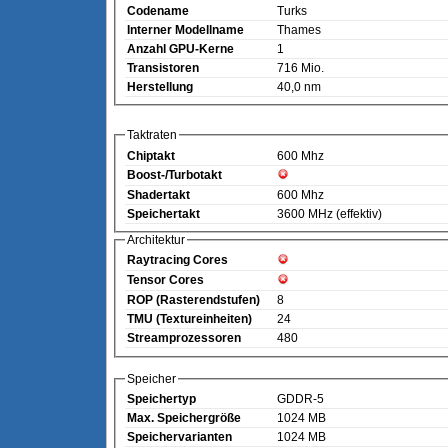
Codename
Turks
Interner Modellname
Thames
Anzahl GPU-Kerne
1
Transistoren
716 Mio.
Herstellung
40,0 nm
Taktraten
Chiptakt
600 Mhz
Boost-/Turbotakt
Shadertakt
600 Mhz
Speichertakt
3600 MHz (effektiv)
Architektur
Raytracing Cores
Tensor Cores
ROP (Rasterendstufen)
8
TMU (Textureinheiten)
24
Streamprozessoren
480
Speicher
Speichertyp
GDDR-5
Max. Speichergröße
1024 MB
Speichervarianten
1024 MB