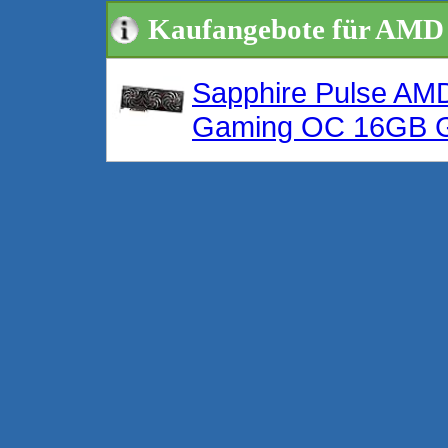
Kaufangebote für AMD
Sapphire Pulse A
Gaming OC 16GB 