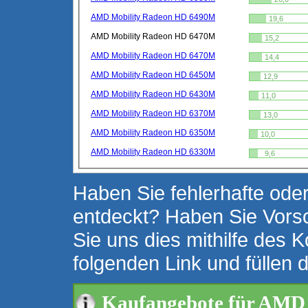
AMD Mobility Radeon HD 6490M
19,6
AMD Mobility Radeon HD 6470M
15,2
AMD Mobility Radeon HD 6470M
14,4
AMD Mobility Radeon HD 6450M
12,9
AMD Mobility Radeon HD 6430M
11,0
AMD Mobility Radeon HD 6370M
13,0
AMD Mobility Radeon HD 6350M
10,0
AMD Mobility Radeon HD 6330M
9,6
Haben Sie fehlerhafte oder
entdeckt? Haben Sie Vors
Sie uns dies mithilfe des K
folgenden Link und füllen 
Kaufangebote für AMD