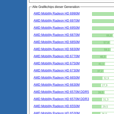
Alle Grafikchips dieser Generation
AMD Mobility Radeon HD 6990M
AMD Mobility Radeon HD 6970M
AMD Mobility Radeon HD 6950M
AMD Mobility Radeon HD 6870M
66,8
AMD Mobility Radeon HD 6850M
57,8
AMD Mobility Radeon HD 6830M
59,1
AMD Mobility Radeon HD 6770M
46,3
AMD Mobility Radeon HD 6750M
41,1
AMD Mobility Radeon HD 6730M
37,2
AMD Mobility Radeon HD 6650M
32,9
AMD Mobility Radeon HD 6630M
27,9
AMD Mobility Radeon HD 6570M DDR5
39,5
AMD Mobility Radeon HD 6570M DDR3
31,3
AMD Mobility Radeon HD 6550M
29,5
AMD Mobility Radeon HD 6530M
26,0