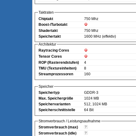
Taktraten
Chiptakt
750 Mhz
Boost-/Turbotakt
Shadertakt
750 Mhz
Speichertakt
1600 MHz (effektiv)
Architektur
Raytracing Cores
Tensor Cores
ROP (Rasterendstufen)
4
TMU (Textureinheiten)
8
Streamprozessoren
160
Speicher
Speichertyp
GDDR-3
Max. Speichergröße
1024 MB
Speichervarianten
512, 1024 MB
Speicherschnittstelle
64 Bit
Stromverbrauch / Leistungsaufnahme
Stromverbrauch (max)
Stromverbrauch (idle)