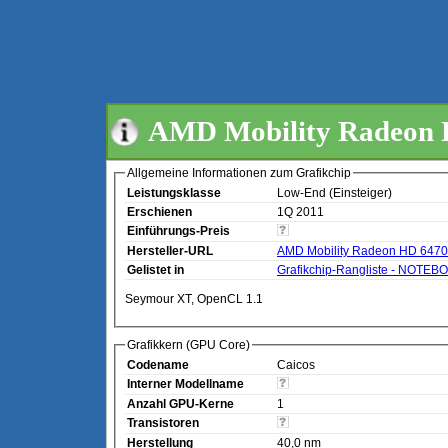
AMD Mobility Radeon
Allgemeine Informationen zum Grafikchip
Leistungsklasse
Low-End (Einsteiger)
Erschienen
1Q 2011
Einführungs-Preis
Hersteller-URL
AMD Mobility Radeon HD 647
Gelistet in
Grafikchip-Rangliste - NOTEB
Seymour XT, OpenCL 1.1
Grafikkern (GPU Core)
Codename
Caicos
Interner Modellname
Anzahl GPU-Kerne
1
Transistoren
Herstellung
40,0 nm