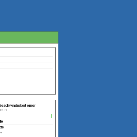
Geschwindigkeit einer
nnen.
te
kte
te