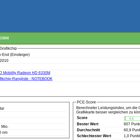
6330M
Grafikchip
-End (Einsteiger)
 2010
 Mobility Radeon HD 6330M
fikchip-Rangliste - NOTEBOOK
PCE-Score
Berechneter Leistungsindex, um die 
dar
Grafikkarte besser vergleichen zu kö
Score
9,6
Bester Wert
607 Punk
 Mio.
Durchschnitt
60,9 Pun
0 nm
Schlechtester Wert
1,0 Punk