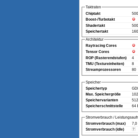
Taktraten
Chiptakt
50
Boost-/Turbotakt
Shadertakt
50
Speichertakt
160
Architektur
Raytracing Cores
Tensor Cores
ROP (Rasterendstufen)
4
TMU (Textureinheiten)
8
Streamprozessoren
80
Speicher
Speichertyp
GD
Max. Speichergröße
10
Speichervarianten
512
Speicherschnittstelle
64 
Stromverbrauch / Leistungsau
Stromverbrauch (max)
7,0
Stromverbrauch (idle)