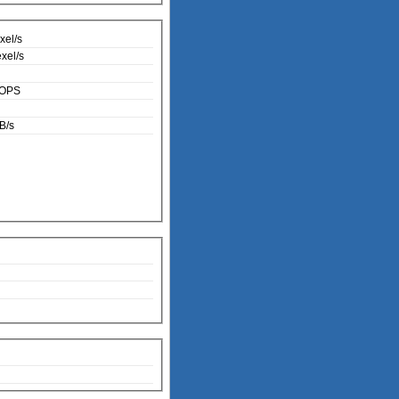
xel/s
xel/s
LOPS
B/s