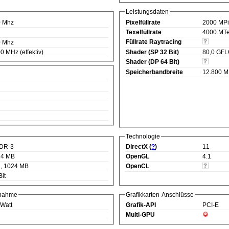
Leistungsdaten
0 Mhz
Pixelfüllrate
2000 MPi
Texelfüllrate
4000 MTe
Füllrate Raytracing
0 Mhz
0 MHz (effektiv)
Shader (SP 32 Bit)
80,0 GF
Shader (DP 64 Bit)
Speicherbandbreite
12.800 M
Technologie
DR-3
DirectX (
?
)
11
24 MB
OpenGL
4.1
, 1024 MB
OpenCL
Bit
fnahme
Grafikkarten-Anschlüsse
 Watt
Grafik-API
PCI-E
Multi-GPU