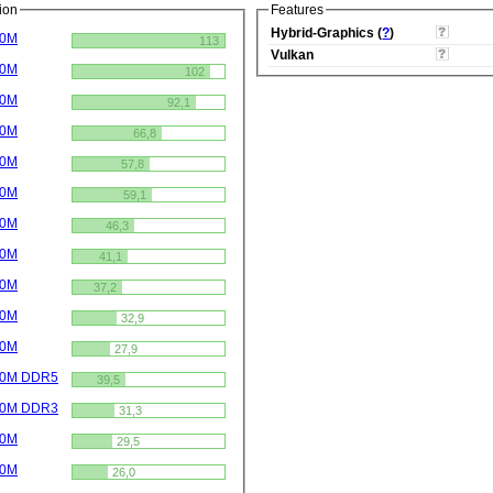
ion
Features
Hybrid-Graphics (
?
)
90M
113
Vulkan
70M
102
50M
92,1
70M
66,8
50M
57,8
30M
59,1
70M
46,3
50M
41,1
30M
37,2
50M
32,9
30M
27,9
570M DDR5
39,5
570M DDR3
31,3
50M
29,5
30M
26,0