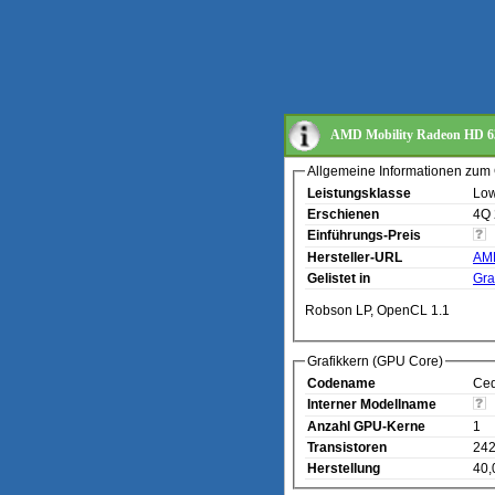
AMD Mobility Radeon HD 
Allgemeine Informationen zum 
Leistungsklasse
Low
Erschienen
4Q
Einführungs-Preis
Hersteller-URL
AMD
Gelistet in
Gra
Robson LP, OpenCL 1.1
Grafikkern (GPU Core)
Codename
Ce
Interner Modellname
Anzahl GPU-Kerne
1
Transistoren
242
Herstellung
40,