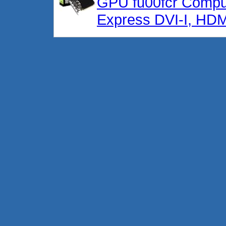
GPU fu00fcr Compu
Express DVI-I, HD