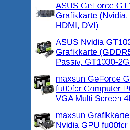
ASUS GeForce GT1
Grafikkarte (Nvidi
HDMI, DVI)
ASUS Nvidia GT103
Grafikkarte (GDDR5
Passiv, GT1030-2
maxsun GeForce GT
fu00fcr Computer 
VGA Multi Screen 4
maxsun Grafikkarte
Nvidia GPU fu00fc