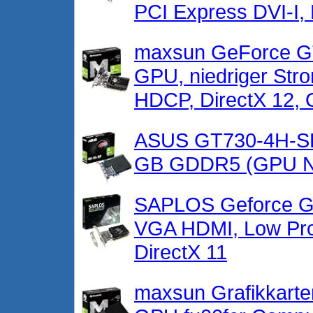
PCI Express DVI-I,
maxsun GeForce GT 
GPU, niedriger Str
HDCP, DirectX 12, 
ASUS GT730-4H-SL
GB GDDR5 (GPU N
SAPLOS Geforce GT
VGA HDMI, Low Profi
DirectX 11
maxsun Grafikkarte