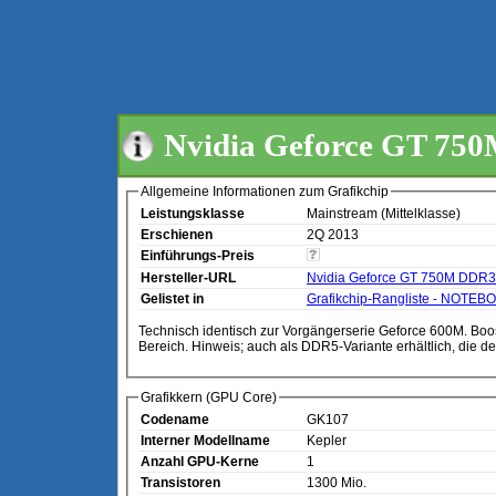
Nvidia Geforce GT 75
Allgemeine Informationen zum Grafikchip
Leistungsklasse
Mainstream (Mittelklasse)
Erschienen
2Q 2013
Einführungs-Preis
Hersteller-URL
Nvidia Geforce GT 750M DDR3
Gelistet in
Grafikchip-Rangliste - NOTEB
Technisch identisch zur Vorgängerserie Geforce 600M. Boost-Takt ist geschätzt. Ca. 5% schneller als eine Geforce GT 640 aus dem Desktop-
Bereich. Hinweis; auch als DDR5-Variante erhältlich, die d
Grafikkern (GPU Core)
Codename
GK107
Interner Modellname
Kepler
Anzahl GPU-Kerne
1
Transistoren
1300 Mio.