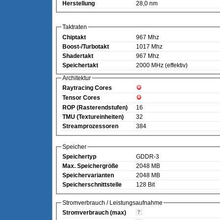
Herstellung
28,0 nm
Taktraten
Chiptakt
967 Mhz
Boost-/Turbotakt
1017 Mhz
Shadertakt
967 Mhz
Speichertakt
2000 MHz (effektiv)
Architektur
Raytracing Cores
Tensor Cores
ROP (Rasterendstufen)
16
TMU (Textureinheiten)
32
Streamprozessoren
384
Speicher
Speichertyp
GDDR-3
Max. Speichergröße
2048 MB
Speichervarianten
2048 MB
Speicherschnittstelle
128 Bit
Stromverbrauch / Leistungsaufnahme
Stromverbrauch (max)