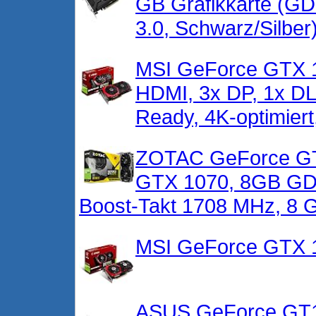
GB Grafikkarte (G
3.0, Schwarz/Silber
MSI GeForce GTX 
HDMI, 3x DP, 1x DL
Ready, 4K-optimiert
ZOTAC GeForce GTX
GTX 1070, 8GB GDD
Boost-Takt 1708 MHz, 8 
MSI GeForce GTX 
ASUS GeForce GT1