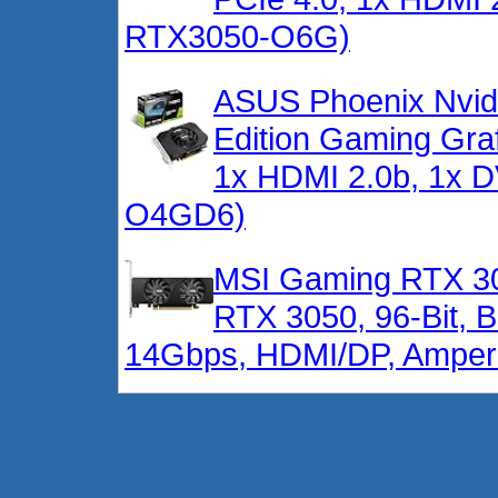
RTX3050-O6G)
ASUS Phoenix Nvi
Edition Gaming Gra
1x HDMI 2.0b, 1x D
O4GD6)
MSI Gaming RTX 30
RTX 3050, 96-Bit,
14Gbps, HDMI/DP, Ampere