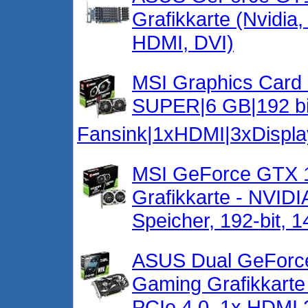
Grafikkarte (Nvidi
HDMI, DVI)
MSI Graphics Card
SUPER|6 GB|192 bi
Fansink|1xHDMI|3xDis
MSI GeForce GTX 
Grafikkarte - NV
Speicher, 192-bit, 
ASUS Dual GeForc
Gaming Grafikkart
PCIe 4.0, 1x HDMI 