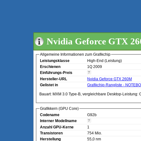
Nvidia Geforce GTX 2
Allgemeine Informationen zum Grafikchip
Leistungsklasse
High-End (Leistung)
Erschienen
1Q 2009
Einführungs-Preis
Hersteller-URL
Nvidia Geforce GTX 260M
Gelistet in
Grafikchip-Rangliste - NOTEB
Bauart: MXM 3.0 Type-B, vergleichbare Desktop-Leistung:
Grafikkern (GPU Core)
Codename
G92b
Interner Modellname
Anzahl GPU-Kerne
1
Transistoren
754 Mio.
Herstellung
55,0 nm