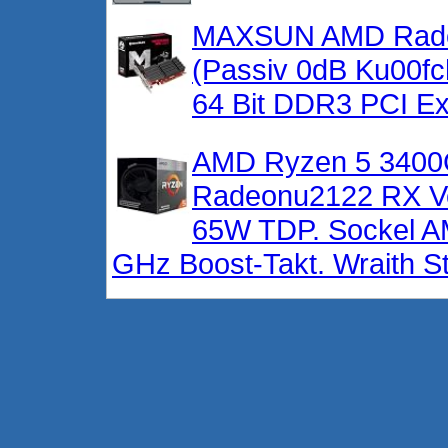
MAXSUN AMD Radeon
(Passiv 0dB Ku00fc
64 Bit DDR3 PCI Ex
AMD Ryzen 5 3400G 
Radeonu2122 RX Veg
65W TDP. Sockel AM
GHz Boost-Takt. Wraith St