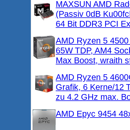
MAXSUN AMD Radeon
(Passiv 0dB Ku00fc
64 Bit DDR3 PCI Ex
AMD Ryzen 5 4500 
65W TDP, AM4 Sock
Max Boost, wraith s
AMD Ryzen 5 4600G 
Grafik, 6 Kerne/12
zu 4.2 GHz max. Boo
AMD Epyc 9454 48x