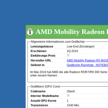
AMD Mobility Radeon
Allgemeine Informationen zum Grafikchip
Leistungsklasse
Low-End (Einsteiger)
Erschienen
2Q 2016
Einführungs-Preis
Hersteller-URL
AMD Mobility Radeon R5 M43
Gelistet in
Grafikchip-Rangliste - NOTEB
Im Mai 2016 hat AMD die alte Radeon R5/R7/R9 300 Serie neu
unter neuem Namen.
Grafikkern (GPU Core)
Codename
Oland
Interner Modellname
Anzahl GPU-Kerne
1
Transistoren
1040 Mio.