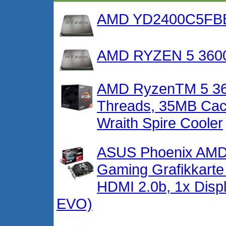
AMD YD2400C5FBBO
AMD RYZEN 5 360
AMD RyzenTM 5 360
Threads, 35MB Cach
Wraith Spire Cooler
ASUS Phoenix AM
Gaming Grafikkarte
HDMI 2.0b, 1x Dis
EVO)