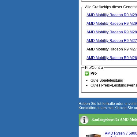
Alle Grafikchips dieser Generat
AMD Mobility Radeon R9 M2
AMD Mobility Radeon R9 M2
AMD Mobility Radeon R9 M2
AMD Mobility Radeon R9 M2
AMD Mobility Radeon R9 M2
AMD Mobility Radeon R9 M2
Pro/Contra
Pro
Gute Spieleleistung
Gutes Preis-/Leistungsverhä
Haben Sie fehlerhafte oder unvoll
Kontaktformulars mit. Klicken Sie a
Kaufangebote für AMD Mob
AMD Ryzen 7 5800X