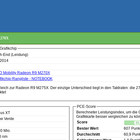
M270X
Grafikchip
h-End (Leistung)
 2014
 Mobility Radeon R9 M270X
fikchip-Rangliste - NOTEBOOK
ich zur Radeon R9 M275X. Der einzige Unterschied liegt in den Taktraten: die 27
ktet
PCE-Score
Berechneter Leistungsindex, um die 
us XT
Grafikkarte besser vergleichen zu kö
e Verde
Score
85
Bester Wert
607 Punk
0 Mio.
Durchschnitt
60,9 Pun
0 nm