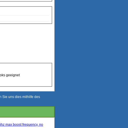
ooks geeignet
Sie uns dies mithilfe des
hz max boost frequency, no