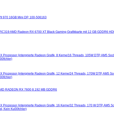
I 970 16GB Mini DP, 100-506163
RC319 AMD Radeon RX 6700 XT Black Gaming Grafikkarte mit 12 GB GDDR6 HD
Prozessor (intergrierte Radeon Grafik, 8 Kerne/16 Threads, 105W DTP, AM5 Sock
00fchler)
Prozessor (intergrierte Radeon Grafik, 12 Kerne/24 Threads, 170W DTP, AM5 So
00fchler)
AMD RADEON RX 7600 8.192 MB GDDR6
Prozessor (intergrierte Radeon Grafik, 16 Kerne/32 Threads, 170 W DTP, AM5 So
, Kein Ku00fchler)