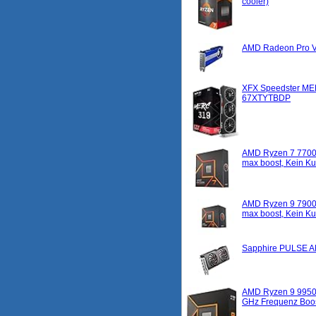
cooler)
AMD Radeon Pro VI
XFX Speedster ME
67XTYTBDP
AMD Ryzen 7 7700X 
max boost, Kein Ku
AMD Ryzen 9 7900X 
max boost, Kein Ku
Sapphire PULSE 
AMD Ryzen 9 9950X 
GHz Frequenz Boost