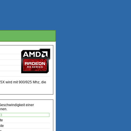
5X wird mit 900/925 Mhz, die
Geschwindigkeit einer
nnen.
,3
te
kte