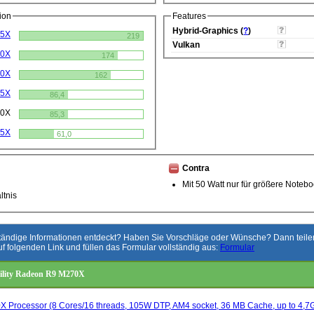
ion
Features
Hybrid-Graphics (
?
)
95X
219
Vulkan
90X
174
80X
162
75X
86,4
70X
85,3
65X
61,0
Contra
Mit 50 Watt nur für größere Noteb
ltnis
ständige Informationen entdeckt? Haben Sie Vorschläge oder Wünsche? Dann teilen 
uf folgenden Link und füllen das Formular vollständig aus:
Formular
ility Radeon R9 M270X
 Processor (8 Cores/16 threads, 105W DTP, AM4 socket, 36 MB Cache, up to 4,7G