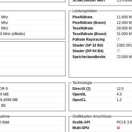
Schlechtester Wert
1,0 Punk
Leistungsdaten
5 Mhz
Pixelfüllrate
11.600 M
5 Mhz
Pixelfüllrate (Boost)
12.400 M
5 Mhz
Texelfüllrate
29.000 M
0 MHz (effektiv)
Texelfüllrate (Boost)
31.000 M
Füllrate Raytracing
Shader (SP 32 Bit)
1382 GF
Shader (DP 64 Bit)
Speicherbandbreite
72.000 M
0
Technologie
DR-5
DirectX (
?
)
12.0
96 MB
OpenGL
4.3
8,4096 MB
OpenCL
1.2
 Bit
fnahme
Grafikkarten-Anschlüsse
0 Watt
Grafik-API
PCI-E 3.
Multi-GPU