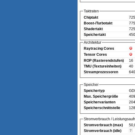
Taktraten
Chiptakt
72
Boost-/Turbotakt
77
Shadertakt
72
Speichertakt
450
Architektur
Raytracing Cores
Tensor Cores
ROP (Rasterendstufen)
16
TMU (Textureinheiten)
40
Streamprozessoren
64
Speicher
Speichertyp
GD
Max. Speichergröße
40
Speichervarianten
204
Speicherschnittstelle
128
Stromverbrauch / Leistungsau
Stromverbrauch (max)
50,
Stromverbrauch (idle)