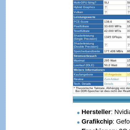
Multi-GPU fähig?
SLI
S
Hybrid Graphics
Vulkan
Leistungswerte
PCE-Score
138.6
8
Pixelfüllrate
33.600 MP/s
1
Texelfüllrate
42.000 MT/s
3
Shaderleistung
1345 GFlops
9
(Single Precision)
Shaderleistung
(Double Precision)
Speicherbandbreite
177.408 MB/s
8
Stromverbrauch
Maximal
295 Watt
1
Leerlauf (IDLE)
50,0 Watt
16
Weitere Informationen
Kaufangebote
10 Angebote
1
Review
Zum Artikel
Tech. Details
Details
De
* Theoretische Taktrate. Abhängig von d
Bei DDR-Speicher ist dies nicht der Realt
Hersteller
: Nvidi
Grafikchip
: Gef