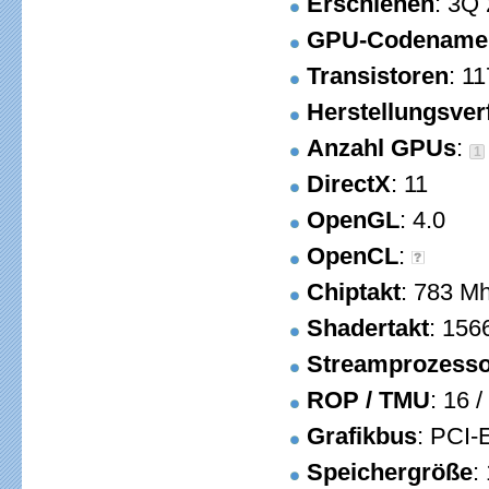
Erschienen
: 3Q
GPU-Codename
Transistoren
: 1
Herstellungsver
Anzahl GPUs
:
1
DirectX
: 11
OpenGL
: 4.0
OpenCL
:
Chiptakt
: 783 M
Shadertakt
: 156
Streamprozess
ROP / TMU
: 16 /
Grafikbus
: PCI-
Speichergröße
: