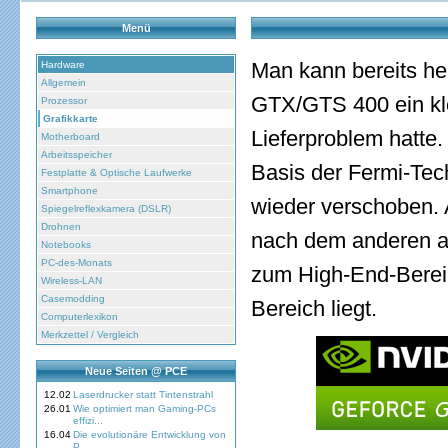
Menü
Man kann bereits he
Hardware
Allgemein
GTX/GTS 400 ein kle
Prozessor
Grafikkarte
Lieferproblem hatte.
Motherboard
Arbeitsspeicher
Basis der Fermi-Te
Festplatte & Optische Laufwerke
Smartphone
wieder verschoben.
Spiegelreflexkamera (DSLR)
Drohnen
nach dem anderen am
Notebooks
PC-des-Monats
zum High-End-Bereic
Wireless-LAN
Casemodding
Bereich liegt.
Computerlexikon
Merkzettel / Vergleich
Neue Seiten @ PCE
12.02
Laserdrucker statt Tintenstrahl
26.01
Wie optimiert man Gaming-PCs
effizi...
16.04
Die evolutionäre Entwicklung von
P...