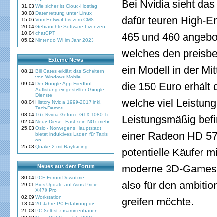
Bei Nvidia sieht das
31.03
Wie sicher ist Cloud-Hosting
30.08
Datenrettung unter Linux
dafür teuren High-E
15.06
Vom Entwurf bis zum CMS:
20.04
Gebrauchte Software-Lizenzen
10.04
chatGPT
465 und 460 angebot
05.02
Nintendo Wii im Jahr 2023
welches den preisbe
Externe News
ein Modell in der Mi
08.11
Bill Gates erklärt das Scheitern
von Windows Mobile
die 150 Euro erhält 
09.04
Der Google-App Friedhof -
Auflistung eingestellter Google-
Dienste
welche viel Leistung
08.04
History Nvidia 1999-2017 inkl.
Tech-Demos
08.04
16x Nvidia Geforce GTX 1080 Ti
Leistungsmäßig befi
02.04
Neue Diesel: Fast kein NOx mehr
25.03
Oslo - Norwegens Hauptstadt
einer Radeon HD 57
bietet induktives Laden für Taxis
an
25.03
Quake 2 mit Raytracing
potentielle Käufer m
moderne 3D-Games s
Neues aus dem Forum
30.04
PCE-Forum Downtime
also für den ambitio
29.01
Bios Update auf Asus Prime
X470 Pro
02.09
Workstation
greifen möchte.
13.04
20 Jahre PC-Erfahrung.de
21.08
PC Selbst zusammenbauen