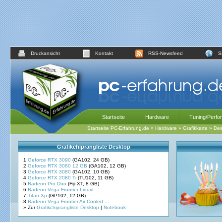
Druckansicht
Kontakt
RSS-Newsfeed
S
Startseite
Hardware
Tuning/Perfo
Startseite PC-Erfahrung.de
»
Hardware
»
Grafikkarte
»
Des
Grafikchiprangliste Desktop
1
Geforce RTX 3090
(GA102, 24 GB)
2
Geforce RTX 3080 12 GB
(GA102, 12 GB)
3
Geforce RTX 3080
(GA102, 10 GB)
4
Geforce RTX 2080 Ti
(TU102, 11 GB)
5
Radeon Pro Duo
(Fiji XT, 8 GB)
6
Radeon Vega Frontier Liquid
...
7
Titan Xp
(GP102, 12 GB)
8
Radeon Vega Frontier Air Cooled
...
» Zur
Grafikchiprangliste Desktop
|
Notebook