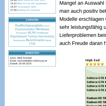
03.08
Neue DSLM im Jahr 2021
Mangel an Auswahl hi
15.07
Mein Pc hat sich deaktiviert.
15.07
nvcontainer nerft...
man auch positiv bet
27.05
Desktop-PC Studium
Modelle erschlagen 
Linkwolke
Grafikchiprangliste
sehr leistungsfähig 
Linux
Windows
Prozessorlisten
WLAN
Prozessor
Grafikkarte
Lieferproblemen bei
Impressum
Tuning
Overclocking
Benchmarks
Notebooks
News
auch Freude daran 
Chat
Artikel-Info
Autor: Meik Schmidt
Email: mschmidt@pc-erfahrung.de
Erstellt: 20.09.2010