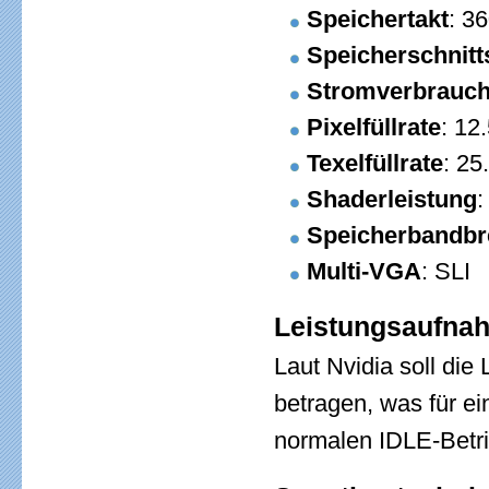
Speichertakt
: 3
Speicherschnitts
Stromverbrauc
Pixelfüllrate
: 12
Texelfüllrate
: 25
Shaderleistung
:
Speicherbandbr
Multi-VGA
: SLI
Leistungsaufna
Laut Nvidia soll die
betragen, was für ei
normalen IDLE-Betri