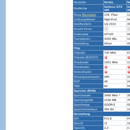
Hersteller
Nvidia
N
Geforce GTX
G
Grafikchip
480
4
Rang (
Rangliste
)
108. Platz
12
Leistungsklasse
High-End
H
Veröffentlicht
1Q 2010
3
Anzahl Kerne
1
1
Codename
GF100
G
Transistoren
3000 Mio.
1
Herstellung
40nm
4
Chip
Chiptakt:
700 MHz
6
Chiptakt (BOOST):
Shadertakt
1401 MHz
1
Pixelshader
Vertexshader
Streamprozessoren
480
3
ROP
48
2
TMU
60
5
Speicher (RAM)
Speichertakt
3696 MHz *
3
Speichergröße
1536 MB
7
Speichertyp
GDDR-5
G
Speicherinterface
384 Bit
19
Herstellung
API
PCI-E
P
DirectX
11
1
OpenGL
3.2
4.