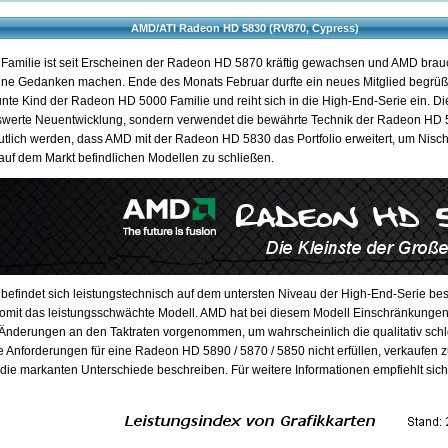
AMD/ATI Radeon HD 5830 (RV870, Cypress)
amilie ist seit Erscheinen der Radeon HD 5870 kräftig gewachsen und AMD brau
e Gedanken machen. Ende des Monats Februar durfte ein neues Mitglied begrü
unte Kind der Radeon HD 5000 Familie und reiht sich in die High-End-Serie ein. Di
swerte Neuentwicklung, sondern verwendet die bewährte Technik der Radeon HD
eutlich werden, dass AMD mit der Radeon HD 5830 das Portfolio erweitert, um Nis
auf dem Markt befindlichen Modellen zu schließen.
efindet sich leistungstechnisch auf dem untersten Niveau der High-End-Serie 
 somit das leistungsschwächte Modell. AMD hat bei diesem Modell Einschränkungen
Änderungen an den Taktraten vorgenommen, um wahrscheinlich die qualitativ sch
e Anforderungen für eine Radeon HD 5890 / 5870 / 5850 nicht erfüllen, verkaufen
r die markanten Unterschiede beschreiben. Für weitere Informationen empfiehlt sich