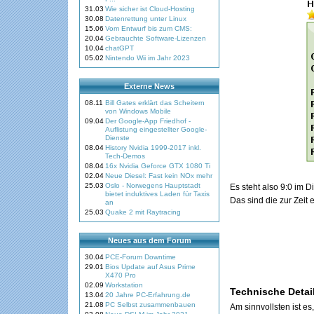
31.03
Wie sicher ist Cloud-Hosting
30.08
Datenrettung unter Linux
15.06
Vom Entwurf bis zum CMS:
20.04
Gebrauchte Software-Lizenzen
10.04
chatGPT
05.02
Nintendo Wii im Jahr 2023
Externe News
08.11
Bill Gates erklärt das Scheitern
von Windows Mobile
09.04
Der Google-App Friedhof -
Auflistung eingestellter Google-
Dienste
08.04
History Nvidia 1999-2017 inkl.
Tech-Demos
08.04
16x Nvidia Geforce GTX 1080 Ti
02.04
Neue Diesel: Fast kein NOx mehr
25.03
Oslo - Norwegens Hauptstadt
Es steht also 9:0 im D
bietet induktives Laden für Taxis
Das sind die zur Zeit
an
25.03
Quake 2 mit Raytracing
Neues aus dem Forum
30.04
PCE-Forum Downtime
29.01
Bios Update auf Asus Prime
X470 Pro
02.09
Workstation
Technische Detai
13.04
20 Jahre PC-Erfahrung.de
21.08
PC Selbst zusammenbauen
Am sinnvollsten ist e