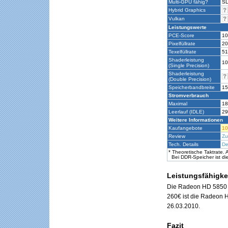
Multi-GPU fähig?
SL
Hybrid Graphics
Vulkan
Leistungswerte
PCE-Score
10
Pixelfüllrate
20
Texelfüllrate
51
Shaderleistung
10
(Single Precision)
Shaderleistung
(Double Precision)
Speicherbandbreite
15
Stromverbrauch
Maximal
18
Leerlauf (IDLE)
29
Weitere Informationen
Kaufangebote
10
Review
Zu
Tech. Details
De
* Theoretische Taktrate.
Bei DDR-Speicher ist dies
Leistungsfähigkei
Die Radeon HD 5850 is
260€ ist die Radeon 
26.03.2010.
Fazit