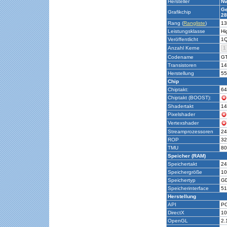
Hersteller
Nv
Ge
Grafikchip
28
Rang (
Rangliste
)
13
Leistungsklasse
Hi
Veröffentlicht
1Q
Anzahl Kerne
1
Codename
G
Transistoren
14
Herstellung
5
Chip
Chiptakt:
64
Chiptakt (BOOST):
Shadertakt
14
Pixelshader
Vertexshader
Streamprozessoren
24
ROP
32
TMU
80
Speicher (RAM)
Speichertakt
24
Speichergröße
10
Speichertyp
G
Speicherinterface
51
Herstellung
API
PC
DirectX
10
OpenGL
2.