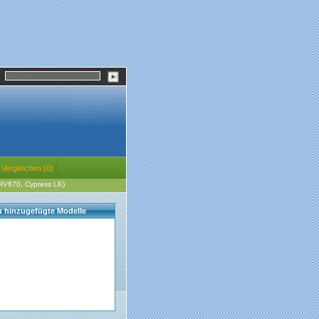
Vergleichen (0)
RV870, Cypress LE)
eu hinzugefügte Modelle