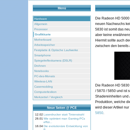
Menü
Die Radeon HD 5000 F
Hardware
neuen Nachwuchs kein
Allgemein
5830 ist somit das ne
Prozessor
Grafikkarte
aber keine erwähnen
Motherboard
Hiermit sollte auch d
Arbeitsspeicher
zwischen den bereits 
Festplatte & Optische Laufwerke
Smartphone
Spiegelreflexkamera (DSLR)
Drohnen
Notebooks
PC-des-Monats
Wireless-LAN
Die Radeon HD 5830 b
Casemodding
/ 5870 / 5850 und ist
Computerlexikon
Shadereinheiten und 
Merkzettel / Vergleich
Produktion, welche di
wird dieser Artikel nu
Neue Seiten @ PCE
5850
.
12.02
Laserdrucker statt Tintenstrahl
26.01
Wie optimiert man Gaming-PCs
effizi...
16.04
Die evolutionäre Entwicklung von
P...