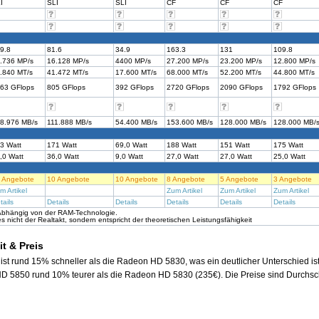
I
SLI
SLI
CF
CF
CF
9.8
81.6
34.9
163.3
131
109.8
.736 MP/s
16.128 MP/s
4400 MP/s
27.200 MP/s
23.200 MP/s
12.800 MP/s
.840 MT/s
41.472 MT/s
17.600 MT/s
68.000 MT/s
52.200 MT/s
44.800 MT/s
63 GFlops
805 GFlops
392 GFlops
2720 GFlops
2090 GFlops
1792 GFlops
8.976 MB/s
111.888 MB/s
54.400 MB/s
153.600 MB/s
128.000 MB/s
128.000 MB/
3 Watt
171 Watt
69,0 Watt
188 Watt
151 Watt
175 Watt
,0 Watt
36,0 Watt
9,0 Watt
27,0 Watt
27,0 Watt
25,0 Watt
 Angebote
10 Angebote
10 Angebote
8 Angebote
5 Angebote
3 Angebote
m Artikel
Zum Artikel
Zum Artikel
Zum Artikel
tails
Details
Details
Details
Details
Details
 Abhängig von der RAM-Technologie.
 nicht der Realtakt, sondern entspricht der theoretischen Leistungsfähigkeit
t & Preis
t rund 15% schneller als die Radeon HD 5830, was ein deutlicher Unterschied ist
HD 5850 rund 10% teurer als die Radeon HD 5830 (235€). Die Preise sind Durchsc