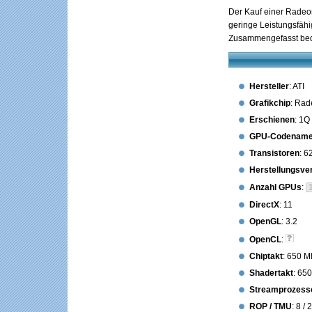
Der Kauf einer Radeon
geringe Leistungsfähi
Zusammengefasst bede
Hersteller
: ATI
Grafikchip
: Ra
Erschienen
: 1Q
GPU-Codenam
Transistoren
: 6
Herstellungsve
Anzahl GPUs
:
DirectX
: 11
OpenGL
: 3.2
OpenCL
:
Chiptakt
: 650 M
Shadertakt
: 65
Streamprozess
ROP / TMU
: 8 / 