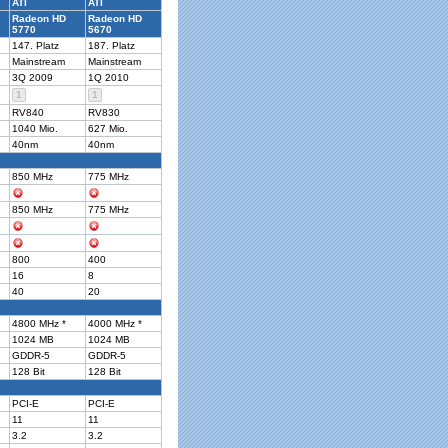
ATI
ATI
Radeon HD
Radeon HD
5770
5670
147. Platz
187. Platz
Mainstream
Mainstream
3Q 2009
1Q 2010
1
1
RV840
RV830
1040 Mio.
627 Mio.
40nm
40nm
850 MHz
775 MHz
850 MHz
775 MHz
800
400
16
8
40
20
4800 MHz *
4000 MHz *
1024 MB
1024 MB
GDDR-5
GDDR-5
128 Bit
128 Bit
PCI-E
PCI-E
11
11
3.2
3.2