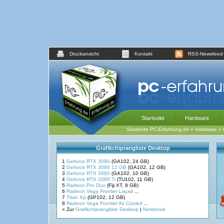
Druckansicht
Kontakt
RSS-Newsfeed
Startseite
Hardware
Startseite PC-Erfahrung.de
»
Hardware
»
Grafikchiprangliste Desktop
1
Geforce RTX 3090
(GA102, 24 GB)
2
Geforce RTX 3080 12 GB
(GA102, 12 GB)
3
Geforce RTX 3080
(GA102, 10 GB)
4
Geforce RTX 2080 Ti
(TU102, 11 GB)
5
Radeon Pro Duo
(Fiji XT, 8 GB)
6
Radeon Vega Frontier Liquid
...
7
Titan Xp
(GP102, 12 GB)
8
Radeon Vega Frontier Air Cooled
...
» Zur
Grafikchiprangliste Desktop
|
Notebook