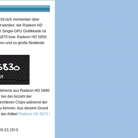
cht sich momentan über
ßt werden: die Radeon HD
e Single-GPU Grafikkarte ist
 5870 bzw. Radeon HD 5850.
chen und zu große Abstände
bestehend aus Radeon HD 5890
 bei der Anzahl der
lechteren Chips während der
 zu können. Aus diesem Grund
 der Artikel
Radeon HD 5870 /