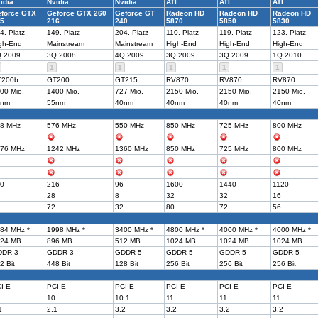
idia
Nvidia
Nvidia
ATI
ATI
ATI
force GTX
Geforce GTX 260
Geforce GT
Radeon HD
Radeon HD
Radeon HD
5
216
240
5870
5850
5830
4. Platz
149. Platz
204. Platz
110. Platz
119. Platz
123. Platz
gh-End
Mainstream
Mainstream
High-End
High-End
High-End
 2009
3Q 2008
4Q 2009
3Q 2009
3Q 2009
1Q 2010
1
1
1
1
1
T200b
GT200
GT215
RV870
RV870
RV870
00 Mio.
1400 Mio.
727 Mio.
2150 Mio.
2150 Mio.
2150 Mio.
5nm
55nm
40nm
40nm
40nm
40nm
8 MHz
576 MHz
550 MHz
850 MHz
725 MHz
800 MHz
76 MHz
1242 MHz
1360 MHz
850 MHz
725 MHz
800 MHz
0
216
96
1600
1440
1120
28
8
32
32
16
72
32
80
72
56
84 MHz *
1998 MHz *
3400 MHz *
4800 MHz *
4000 MHz *
4000 MHz *
24 MB
896 MB
512 MB
1024 MB
1024 MB
1024 MB
DDR-3
GDDR-3
GDDR-5
GDDR-5
GDDR-5
GDDR-5
2 Bit
448 Bit
128 Bit
256 Bit
256 Bit
256 Bit
I-E
PCI-E
PCI-E
PCI-E
PCI-E
PCI-E
10
10.1
11
11
11
1
2.1
3.2
3.2
3.2
3.2