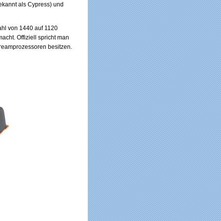
kannt als Cypress) und
ahl von 1440 auf 1120
cht. Offiziell spricht man
treamprozessoren besitzen.