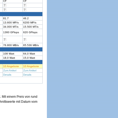
CF
CF
81.7
46.2
13.600 MP/s
6200 MP/s
34.000 MT/s
15.500 MT/s
1360 GFlops
620 GFlops
s
76.800 MB/s
65.536 MB/s
108 Watt
64,0 Watt
18,0 Watt
15,0 Watt
10 Angebote
10 Angebote
Zum Artikel
Zum Artikel
Details
Details
. Mit einem Preis von rund
hnittswerte mit Datum vom