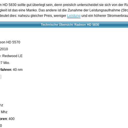
 HD 5830 sollte gut überlegt sein, denn preislich unterscheidet sie sich von de
gkeit ist das eine Manko. Das andere ist die Zunahme der Leistungsaufnahme (St
utet dies: nahezu gleicher Preis, weniger
Leistung
und ein höherer Stromverbrau
Technische Übersicht Radeon HD 5830
deon HD 5570
 2010
e
: Redwood LE
27 Mio.
rfahren
: 40 nm
1
hz
0 Mhz
oren
: 400
20