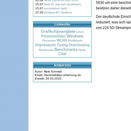
03.08
Neue DSLM im Jahr 2021
5830 um eine beschni
15.07
Mein Pc hat sich deaktiviert.
besitzen daher diesel
15.07
nvcontainer nerft...
27.05
Desktop-PC Studium
Der deutlichste Eins
reduziert, was sich sp
Linkwolke
von 224 5D-Streampro
Grafikchiprangliste
Linux
Windows
Prozessorlisten
WLAN
Prozessor
Grafikkarte
Impressum
Tuning
Overclocking
Benchmarks
Notebooks
News
Chat
Artikel-Info
Autor: Meik Schmidt
Email: mschmidt@pc-erfahrung.de
Erstellt: 26.03.2010