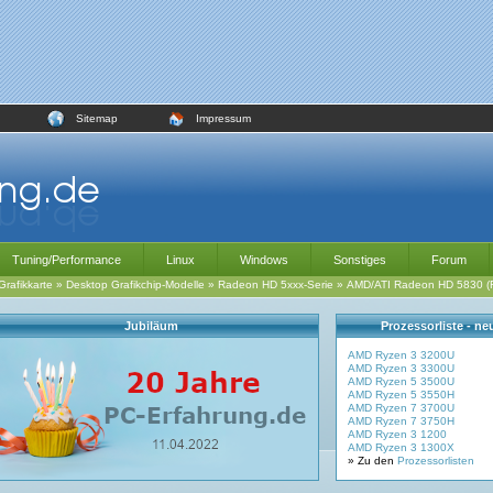
Sitemap
Impressum
Tuning/Performance
Linux
Windows
Sonstiges
Forum
Grafikkarte
»
Desktop Grafikchip-Modelle
»
Radeon HD 5xxx-Serie
»
AMD/ATI Radeon HD 5830 (
Jubiläum
Prozessorliste - n
AMD Ryzen 3 3200U
AMD Ryzen 3 3300U
AMD Ryzen 5 3500U
AMD Ryzen 5 3550H
AMD Ryzen 7 3700U
AMD Ryzen 7 3750H
AMD Ryzen 3 1200
AMD Ryzen 3 1300X
» Zu den
Prozessorlisten