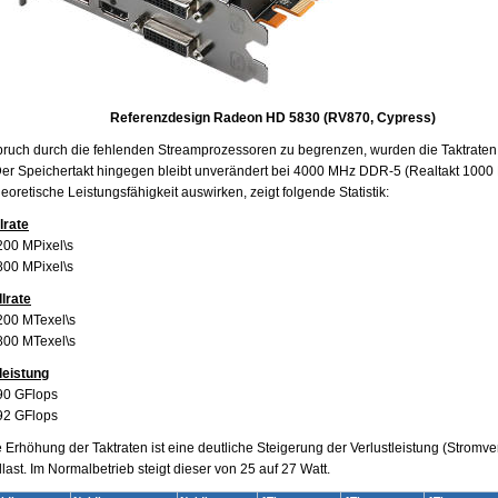
Referenzdesign Radeon HD 5830 (RV870, Cypress)
ruch durch die fehlenden Streamprozessoren zu begrenzen, wurden die Taktraten 
er Speichertakt hingegen bleibt unverändert bei 4000 MHz DDR-5 (Realtakt 1000 
oretische Leistungsfähigkeit auswirken, zeigt folgende Statistik:
lrate
200 MPixel\s
800 MPixel\s
lrate
200 MTexel\s
800 MTexel\s
leistung
90 GFlops
92 GFlops
 Erhöhung der Taktraten ist eine deutliche Steigerung der Verlustleistung (Stromve
llast. Im Normalbetrieb steigt dieser von 25 auf 27 Watt.