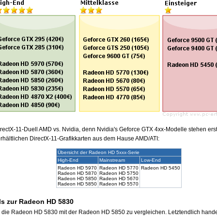
irectX-11-Duell AMD vs. Nvidia, denn Nvidia's Geforce GTX 4xx-Modelle stehen erst 
 erhältlichen DirectX-11-Grafikkarten aus dem Hause AMD/ATI:
Übersicht der Radeon HD 5xxx-Serie
High-End
Mainstream
Low-End
Radeon HD 5970
Radeon HD 5770
Radeon HD 5450
Radeon HD 5870
Radeon HD 5750
Radeon HD 5850
Radeon HD 5670
Radeon HD 5850
Radeon HD 5570
ls zur Radeon HD 5830
s, die Radeon HD 5830 mit der Radeon HD 5850 zu vergleichen. Letztendlich hande