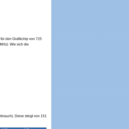
für den Grafikchip von 725
MHz). Wie sich die
rbrauch). Diese steigt von 151