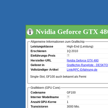
Nvidia Geforce GTX 48
Allgemeine Informationen zum Grafikchip
Leistungsklasse
High-End (Leistung)
Erschienen
1Q 2010
Einführungs-Preis
Hersteller-URL
Nvidia Geforce GTX 480
Gelistet in
Grafikchip-Rangliste - DESKT
Vollständiger Artikel
Link@PC-Erfahrung.de
Single-Slot, GF100 auch bekannt als Fermi
Grafikkern (GPU Core)
Codename
GF100
Interner Modellname
Anzahl GPU-Kerne
1
Transistoren
3000 Mio.