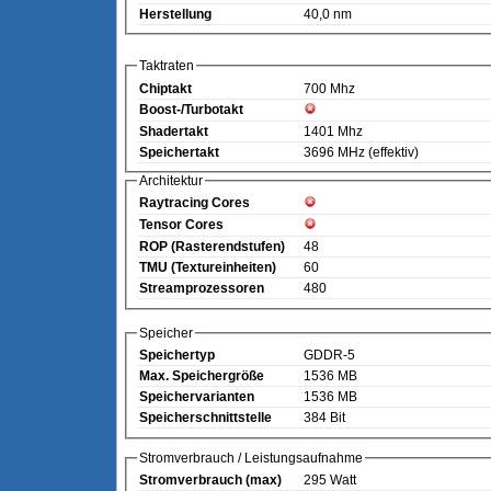
Herstellung
40,0 nm
Taktraten
Chiptakt
700 Mhz
Boost-/Turbotakt
Shadertakt
1401 Mhz
Speichertakt
3696 MHz (effektiv)
Architektur
Raytracing Cores
Tensor Cores
ROP (Rasterendstufen)
48
TMU (Textureinheiten)
60
Streamprozessoren
480
Speicher
Speichertyp
GDDR-5
Max. Speichergröße
1536 MB
Speichervarianten
1536 MB
Speicherschnittstelle
384 Bit
Stromverbrauch / Leistungsaufnahme
Stromverbrauch (max)
295 Watt