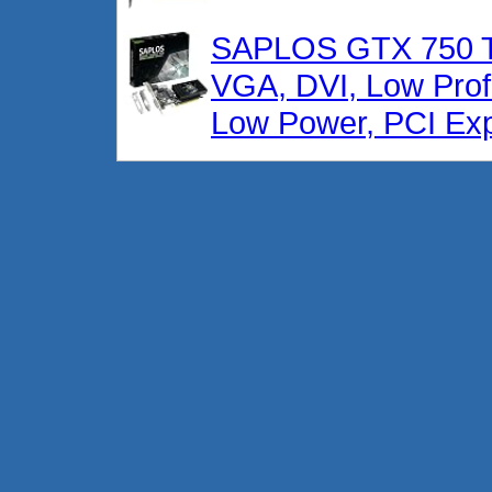
SAPLOS GTX 750 Ti 
VGA, DVI, Low Prof
Low Power, PCI Exp