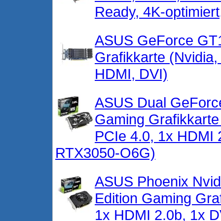
Ready, 4K-optimiert
ASUS GeForce GT1
Grafikkarte (Nvidi
HDMI, DVI)
ASUS Dual GeForc
Gaming Grafikkart
PCIe 4.0, 1x HDMI 
RTX3050-O6G)
ASUS Phoenix Nvi
Edition Gaming Gra
1x HDMI 2.0b, 1x D