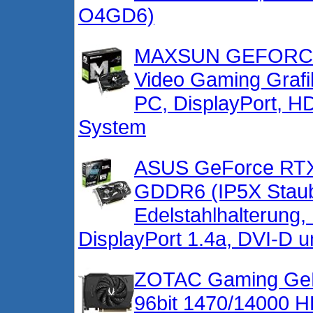
O4GD6)
MAXSUN GEFORCE 
Video Gaming Grafi
PC, DisplayPort, H
System
ASUS GeForce RTX
GDDR6 (IP5X Staubd
Edelstahlhalterung,
DisplayPort 1.4a, DVI-D 
ZOTAC Gaming Ge
96bit 1470/14000 