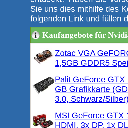
Sie uns dies mithilfe des K
folgenden Link und füllen 
Kaufangebote für Nvid
Zotac VGA GeFORCE
1,5GB GDDR5 Speich
Palit GeForce GTX
GB Grafikkarte (G
3.0, Schwarz/Silber
MSI GeForce GTX 
HDMI, 3x DP, 1x DL