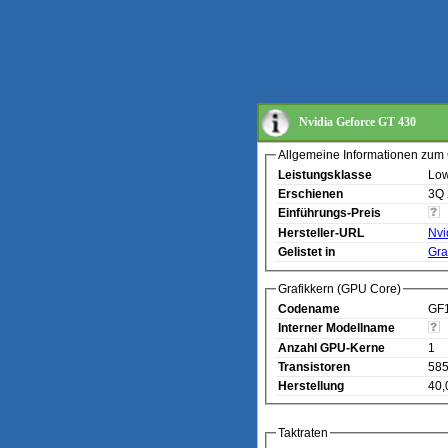
Nvidia Geforce GT 430
Allgemeine Informationen zum 
Leistungsklasse
Low
Erschienen
3Q
Einführungs-Preis
Hersteller-URL
Nvi
Gelistet in
Gra
Grafikkern (GPU Core)
Codename
GF
Interner Modellname
Anzahl GPU-Kerne
1
Transistoren
585
Herstellung
40,
Taktraten