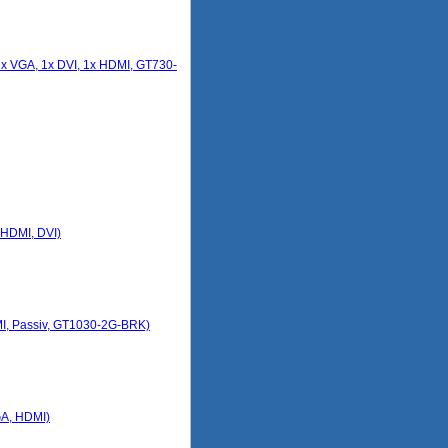
x VGA, 1x DVI, 1x HDMI, GT730-
 HDMI, DVI)
I, Passiv, GT1030-2G-BRK)
GA, HDMI)