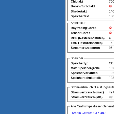
Chiptakt
70
Boost-/Turbotakt
Shadertakt
14
Speichertakt
180
Architektur
Raytracing Cores
Tensor Cores
ROP (Rasterendstufen)
4
TMU (Textureinheiten)
16
Streamprozessoren
96
Speicher
Speichertyp
GD
Max. Speichergröße
10
Speichervarianten
10
Speicherschnittstelle
128
Stromverbrauch / Leistungsau
Stromverbrauch (max)
49,
Stromverbrauch (idle)
9,0
Alle Grafikchips dieser Generat
Nvidia Geforce GTX 480