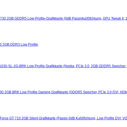
30 2GB GDDR5 Low-Profile-Grafikkarte (0dB Passivku00fchlung, GPU Tweak II, 1
0 2GB DDR3 Low Profile
30-SL-2G-BRK Low-Profile Grafikkarte (Nvidia, PCIe 3.0, 2GB GDDR5 Speicher,
0 2GB BRK Low Profile Gaming Grafikkarte (GDDR5 Speicher, PCIe 3.0,DVI, HDM
rce GT 710 2GB Silent Grafikkarte (Passiv 0dB Ku00fchlung, Low Profile DVI, V