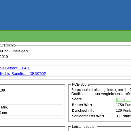
Grafikchip
-End (Einsteiger)
 2010
dia Geforce GT 430
fikchip-Rangliste - DESKTOP
PCE-Score
Berechneter Leistungsindex, um die 
108
Grafikkarte besser vergleichen zu kö
Score
22,4
Bester Wert
1758 Pun
 Mio.
Durchschnitt
126 Punk
0 nm
Schlechtester Wert
0,1 Punk
Leistungsdaten