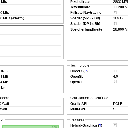
0 Mhz
Pixelfüllrate
2800 MPi
Texelfüllrate
11.200 M
Füllrate Raytracing
00 Mhz
0 MHz (effektiv)
Shader (SP 32 Bit)
269 GFL
Shader (DP 64 Bit)
Speicherbandbreite
28.800 M
Technologie
DR-3
DirectX (
?
)
11
24 MB
OpenGL
4.0
24 MB
OpenCL
 Bit
fnahme
Grafikkarten-Anschlüsse
0 Watt
Grafik-API
PCI-E
 Watt
Multi-GPU
SLI
ion
Features
Hybrid-Graphics (
?
)
139