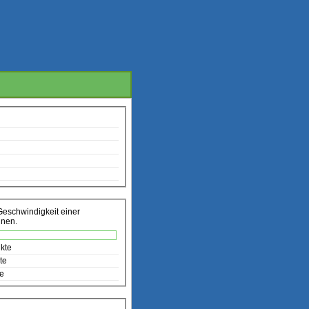
Geschwindigkeit einer
nnen.
kte
te
te