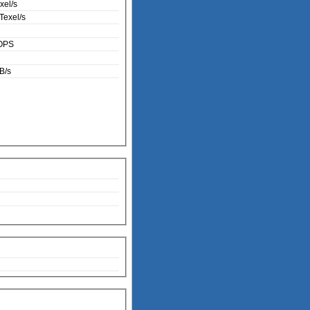
xel/s
Texel/s
OPS
B/s