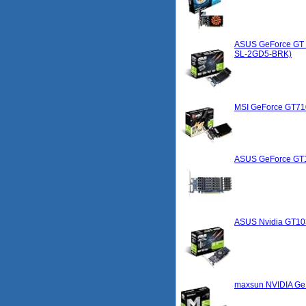
ASUS GeForce GT 7
SL-2GD5-BRK)
MSI GeForce GT71
ASUS GeForce GT10
ASUS Nvidia GT103
maxsun NVIDIA GeFo