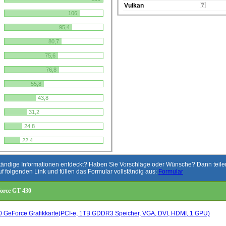
Vulkan
106
95,4
80,7
75,6
76,8
55,8
43,8
31,2
24,8
22,4
ständige Informationen entdeckt? Haben Sie Vorschläge oder Wünsche? Dann teilen 
uf folgenden Link und füllen das Formular vollständig aus:
Formular
force GT 430
30 GeForce Grafikkarte(PCI-e, 1TB GDDR3 Speicher, VGA, DVI, HDMI, 1 GPU)