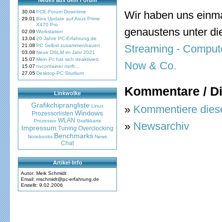
Neues aus dem Forum
30.04
PCE-Forum Downtime
Wir haben uns einm
29.01
Bios Update auf Asus Prime
X470 Pro
genaustens unter d
02.09
Workstation
13.04
20 Jahre PC-Erfahrung.de
21.08
PC Selbst zusammenbauen
Streaming - Compute
03.08
Neue DSLM im Jahr 2021
15.07
Mein Pc hat sich deaktiviert.
Now & Co.
15.07
nvcontainer nerft...
27.05
Desktop-PC Studium
Kommentare / D
Linkwolke
Grafikchiprangliste
Linux
»
Kommentiere dies
Windows
Prozessorlisten
WLAN
Prozessor
Grafikkarte
»
Newsarchiv
Impressum
Tuning
Overclocking
Benchmarks
Notebooks
News
Chat
Artikel-Info
Autor: Meik Schmidt
Email: mschmidt@pc-erfahrung.de
Erstellt: 9.02.2006