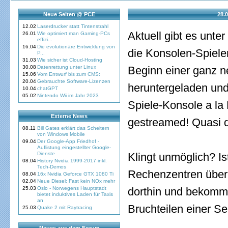
Neue Seiten @ PCE
28.
12.02
Laserdrucker statt Tintenstrahl
Aktuell gibt es unte
26.01
Wie optimiert man Gaming-PCs
effizi...
16.04
Die evolutionäre Entwicklung von
die Konsolen-Spieler
P...
31.03
Wie sicher ist Cloud-Hosting
30.08
Datenrettung unter Linux
Beginn einer ganz n
15.06
Vom Entwurf bis zum CMS:
20.04
Gebrauchte Software-Lizenzen
heruntergeladen und 
10.04
chatGPT
05.02
Nintendo Wii im Jahr 2023
Spiele-Konsole a la 
Externe News
gestreamed! Quasi d
08.11
Bill Gates erklärt das Scheitern
von Windows Mobile
09.04
Der Google-App Friedhof -
Auflistung eingestellter Google-
Dienste
Klingt unmöglich? Is
08.04
History Nvidia 1999-2017 inkl.
Tech-Demos
Rechenzentren über
08.04
16x Nvidia Geforce GTX 1080 Ti
02.04
Neue Diesel: Fast kein NOx mehr
25.03
Oslo - Norwegens Hauptstadt
dorthin und bekommt 
bietet induktives Laden für Taxis
an
Bruchteilen einer S
25.03
Quake 2 mit Raytracing