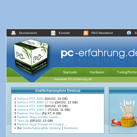
Druckansicht
Kontakt
RSS-Newsfeed
S
Startseite
Hardware
Tuning/Perfo
Startseite PC-Erfahrung.de
Grafikchiprangliste Desktop
1
Geforce RTX 3090
(GA102, 24 GB)
2
Geforce RTX 3080 12 GB
(GA102, 12 GB)
3
Geforce RTX 3080
(GA102, 10 GB)
4
Geforce RTX 2080 Ti
(TU102, 11 GB)
5
Radeon Pro Duo
(Fiji XT, 8 GB)
6
Radeon Vega Frontier Liquid
...
7
Titan Xp
(GP102, 12 GB)
8
Radeon Vega Frontier Air Cooled
...
» Zur
Grafikchiprangliste Desktop
|
Notebook