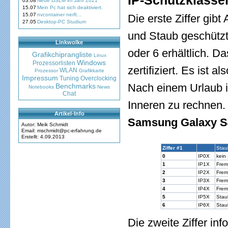
IP-Schutzklassen
03.08
Neue DSLM im Jahr 2021
15.07
Mein Pc hat sich deaktiviert.
15.07
nvcontainer nerft...
Die erste Ziffer gib
27.05
Desktop-PC Studium
und Staub geschützt 
Linkwolke
oder 6 erhältlich. D
Grafikchiprangliste
Linux
Windows
Prozessorlisten
zertifiziert. Es ist 
WLAN
Prozessor
Grafikkarte
Impressum
Tuning
Overclocking
Nach einem Urlaub i
Benchmarks
Notebooks
News
Chat
Inneren zu rechnen. 
Artikel-Info
Samsung Galaxy S4
Autor: Meik Schmidt
Email: mschmidt@pc-erfahrung.de
Erstellt: 4.09.2013
Ziffer #1
Stau
0
IP0X
kein
1
IP1X
Frem
2
IP2X
Frem
3
IP3X
Frem
4
IP4X
Frem
5
IP5X
Stau
6
IP6X
Stau
Die zweite Ziffer in