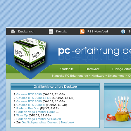
Druckansicht
Kontakt
RSS-Newsfeed
S
Startseite
Hardware
Tuning/Perfo
Startseite PC-Erfahrung.de
»
Hardware
»
Smartphone
»
Ou
Grafikchiprangliste Desktop
1
Geforce RTX 3090
(GA102, 24 GB)
2
Geforce RTX 3080 12 GB
(GA102, 12 GB)
3
Geforce RTX 3080
(GA102, 10 GB)
4
Geforce RTX 2080 Ti
(TU102, 11 GB)
5
Radeon Pro Duo
(Fiji XT, 8 GB)
6
Radeon Vega Frontier Liquid
...
7
Titan Xp
(GP102, 12 GB)
8
Radeon Vega Frontier Air Cooled
...
» Zur
Grafikchiprangliste Desktop
|
Notebook