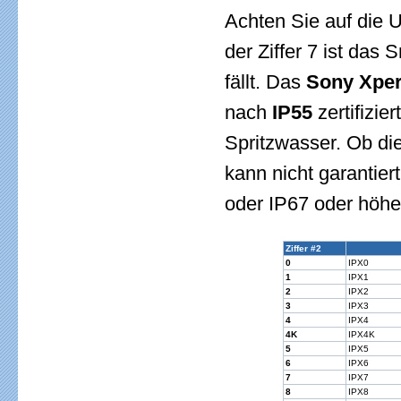
Achten Sie auf die U
der Ziffer 7 ist da
fällt. Das
Sony Xper
nach
IP55
zertifizie
Spritzwasser. Ob di
kann nicht garantiert
oder IP67 oder höhe
Ziffer #2
0
IPX0
1
IPX1
2
IPX2
3
IPX3
4
IPX4
4K
IPX4K
5
IPX5
6
IPX6
7
IPX7
8
IPX8