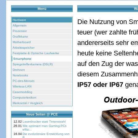
Menü
Wa
Die Nutzung von Smar
Hardware
Allgemein
teuer (wer zahlte fr
Prozessor
Grafikkarte
andererseits sehr e
Motherboard
Arbeitsspeicher
heute keine Seltenh
Festplatte & Optische Laufwerke
Smartphone
auf den Zug der was
Spiegelreflexkamera (DSLR)
Drohnen
diesem Zusammenha
Notebooks
PC-des-Monats
IP57 oder IP67
gena
Wireless-LAN
Casemodding
Computerlexikon
Merkzettel / Vergleich
Neue Seiten @ PCE
12.02
Laserdrucker statt Tintenstrahl
26.01
Wie optimiert man Gaming-PCs
effizi...
16.04
Die evolutionäre Entwicklung von
P...