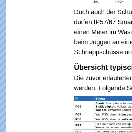
9K
IPX9K
Doch auch der Schut
dürfen IP57/67 Smar
einen Meter im Was
beim Joggen an eine
Schnappschüsse unt
Übersicht typis
Die zuvor erläutert
werden. Folgende S
IP
Schutz
Staub
: Smartphone ist zw
IP55
Stoßfestigkeit
: Vollständi
Wasser
: einfacher Schutz
IP57
Wie IP55, aber mit
besse
IP58
Wie IP55, aber mit
vollstä
Hier kann man von richtig
IP67
Wasser muss man weiterhin v
IP68
Das ultimative Outdoor-Sm