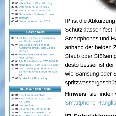
31.03
Wie sicher ist Cloud-Hosting
30.08
Datenrettung unter Linux
15.06
Vom Entwurf bis zum CMS:
20.04
Gebrauchte Software-Lizenzen
10.04
chatGPT
IP ist die Abkürzung
05.02
Nintendo Wii im Jahr 2023
Schutzklassen fest, 
Externe News
Smartphones und Hand
08.11
Bill Gates erklärt das Scheitern
von Windows Mobile
09.04
Der Google-App Friedhof -
anhand der beiden Z
Auflistung eingestellter Google-
Dienste
Staub oder Stößen gew
08.04
History Nvidia 1999-2017 inkl.
Tech-Demos
08.04
16x Nvidia Geforce GTX 1080 Ti
desto besser ist der
02.04
Neue Diesel: Fast kein NOx mehr
25.03
Oslo - Norwegens Hauptstadt
bietet induktives Laden für Taxis
wie Samsung oder So
an
25.03
Quake 2 mit Raytracing
spritzwassergeschü
Neues aus dem Forum
Hinweis
: sie finde
30.04
PCE-Forum Downtime
29.01
Bios Update auf Asus Prime
Smartphone-Ranglis
X470 Pro
02.09
Workstation
13.04
20 Jahre PC-Erfahrung.de
21.08
PC Selbst zusammenbauen