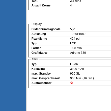
Takt
: 2,5 GHz
Anzahl Kerne
: 4
Display
Bildschirmdiagonale
: 5,2"
Auflösung
: 1920x1080
Pixeldichte
: 424 ppi
Typ
: LCD
Farben
: 16,8 Mio.
Grafikkarte
: Adreno 330
Akku
Typ
: Li-Ion
Kapazität
: 3100 mAh
max. Standby
: 920 Std.
max. Gesprächszeit
: 960 Min. (16 Std.)
Austauschbar
: