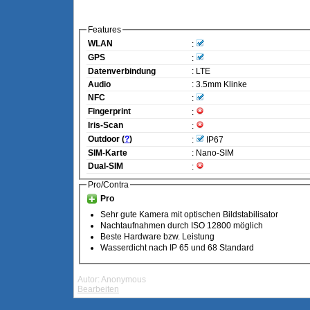
Features
WLAN
:
GPS
:
Datenverbindung
: LTE
Audio
: 3.5mm Klinke
NFC
:
Fingerprint
:
Iris-Scan
:
Outdoor (
?
)
:
IP67
SIM-Karte
: Nano-SIM
Dual-SIM
:
Pro/Contra
Pro
Sehr gute Kamera mit optischen Bildstabilisator
Nachtaufnahmen durch ISO 12800 möglich
Beste Hardware bzw. Leistung
Wasserdicht nach IP 65 und 68 Standard
Autor: Anonymous
Bearbeiten