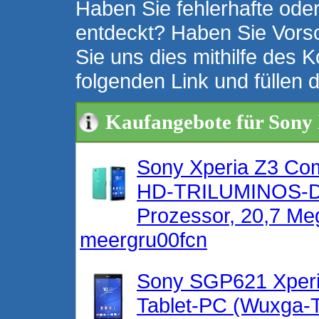
Haben Sie fehlerhafte oder
entdeckt? Haben Sie Vors
Sie uns dies mithilfe des K
folgenden Link und füllen 
Kaufangebote für Sony
Sony Xperia Z3 Com
HD-TRILUMINOS-Di
Prozessor, 20,7 Me
meergru00fcn
Sony SGP621 Xperia
Tablet-PC (Wuxga-T