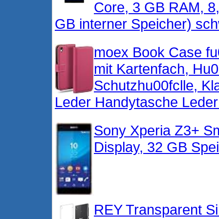
Core, 3 GB RAM, 8,
GB interner Speicher) sc
moex Book Case fu0
mit Kartenfach, Hu0
Schutzhu00fclle, Kl
Leder Handytasche Lederh
Sony Xperia Z3+ Sm
Display, 32 GB Spei
REY Transparent Si