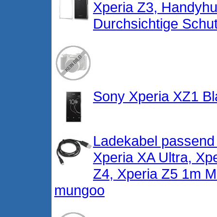
Xperia Z3, Handyhu
Durchsichtige Schu
Sony Xperia XZ1 Bl
Ladekabel passend 
Xperia XA Ultra, Xp
Z4, Xperia Z5 1m M
mungoo