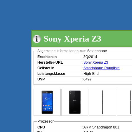
Sony Xperia Z3
Allgemeine Informationen zum Smartphone
Erschienen
: 3Q/2014
Hersteller-URL
:
Sony Xperia Z3
Gelistet in
:
Smartphone-Rangliste
Leistungsklasse
: High-End
UVP
: 649€
Prozessor
CPU
: ARM Snapdragon 801