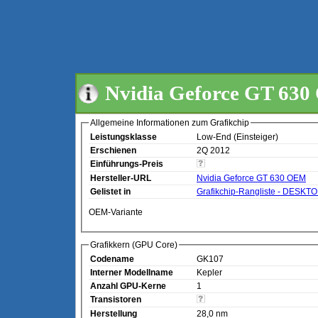
Nvidia Geforce GT 63
Allgemeine Informationen zum Grafikchip
Leistungsklasse
Low-End (Einsteiger)
Erschienen
2Q 2012
Einführungs-Preis
Hersteller-URL
Nvidia Geforce GT 630 OEM
Gelistet in
Grafikchip-Rangliste - DESKT
OEM-Variante
Grafikkern (GPU Core)
Codename
GK107
Interner Modellname
Kepler
Anzahl GPU-Kerne
1
Transistoren
Herstellung
28,0 nm