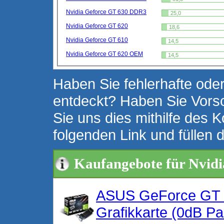
Nvidia Geforce GT 630 DDR3
25,0
Nvidia Geforce GT 620
18,6
Nvidia Geforce GT 610
14,5
Nvidia Geforce GT 620 OEM
14,5
Haben Sie fehlerhafte oder
entdeckt? Haben Sie Vors
Sie uns dies mithilfe des K
folgenden Link und füllen 
Kaufangebote für Nvid
ASUS GeForce GT 
Grafikkarte (0dB P