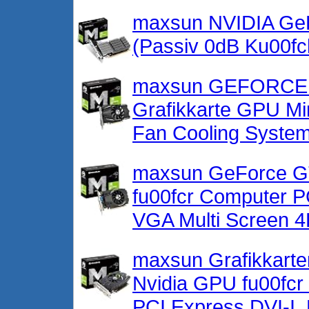
maxsun NVIDIA GeF
(Passiv 0dB Ku00fc
maxsun GEFORCE 
Grafikkarte GPU Mi
Fan Cooling Syste
maxsun GeForce GT
fu00fcr Computer 
VGA Multi Screen 4
maxsun Grafikkarte
Nvidia GPU fu00fc
PCI Express DVI-I,