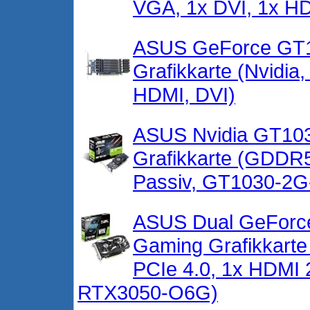
VGA, 1x DVI, 1x 
ASUS GeForce GT1
Grafikkarte (Nvidi
HDMI, DVI)
ASUS Nvidia GT103
Grafikkarte (GDDR5
Passiv, GT1030-2
ASUS Dual GeForc
Gaming Grafikkart
PCIe 4.0, 1x HDMI 
RTX3050-O6G)