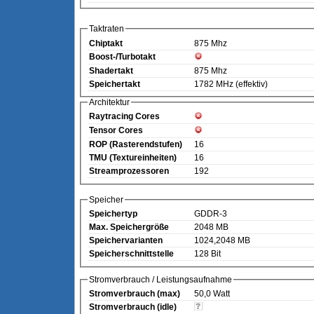
Taktraten
Chiptakt
875 Mhz
Boost-/Turbotakt
Shadertakt
875 Mhz
Speichertakt
1782 MHz (effektiv)
Architektur
Raytracing Cores
Tensor Cores
ROP (Rasterendstufen)
16
TMU (Textureinheiten)
16
Streamprozessoren
192
Speicher
Speichertyp
GDDR-3
Max. Speichergröße
2048 MB
Speichervarianten
1024,2048 MB
Speicherschnittstelle
128 Bit
Stromverbrauch / Leistungsaufnahme
Stromverbrauch (max)
50,0 Watt
Stromverbrauch (idle)