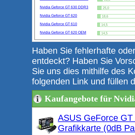
Nvidia Geforce GT 630 DDR3
25,0
Nvidia Geforce GT 620
18,6
Nvidia Geforce GT 610
14,5
Nvidia Geforce GT 620 OEM
14,5
Haben Sie fehlerhafte oder
entdeckt? Haben Sie Vors
Sie uns dies mithilfe des K
folgenden Link und füllen 
Kaufangebote für Nvidi
ASUS GeForce GT 
Grafikkarte (0dB P