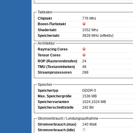
Taktraten
Chiptakt
776 Mhz
Boost-/Turbotakt
Shadertakt
1552 Mhz
Speichertakt
3828 MHz (effektiv)
Architektur
Raytracing Cores
Tensor Cores
ROP (Rasterendstufen)
24
TMU (Textureinheiten)
48
Streamprozessoren
288
Speicher
Speichertyp
GDDR-5
Max. Speichergröße
1536 MB
Speichervarianten
1024,1024 MB
Speicherschnittstelle
192 Bit
Stromverbrauch / Leistungsaufnahme
Stromverbrauch (max)
140 Watt
Stromverbrauch (idle)