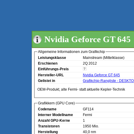
Nvidia Geforce GT 645
Allgemeine Informationen zum Grafikchip
Leistungsklasse
Mainstream (Mittelklasse)
Erschienen
2Q 2012
Einführungs-Preis
Hersteller-URL
Nvidia Geforce GT 645
Gelistet in
Grafikchip-Rangliste - DESKT
OEM-Produkt, alte Fermi- statt aktuelle Kepler-Technik
Grafikkern (GPU Core)
Codename
GF114
Interner Modellname
Fermi
Anzahl GPU-Kerne
1
Transistoren
1950 Mio.
Herstellung
40,0 nm