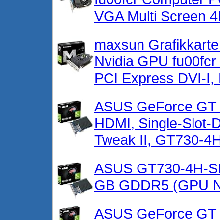
VGA Multi Screen 4
maxsun Grafikkarte
Nvidia GPU fu00fc
PCI Express DVI-I,
ASUS GeForce GT 7
HDMI, Single-Slot-
Tweak II, GT730-4
ASUS GT730-4H-SL
GB GDDR5 (GPU N
ASUS GeForce GT 