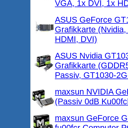
VGA, 1x DVI, 1x 
ASUS GeForce GT1
Grafikkarte (Nvidi
HDMI, DVI)
ASUS Nvidia GT103
Grafikkarte (GDDR5
Passiv, GT1030-2
maxsun NVIDIA GeF
(Passiv 0dB Ku00fc
maxsun GeForce GT
fu00fcr Computer 