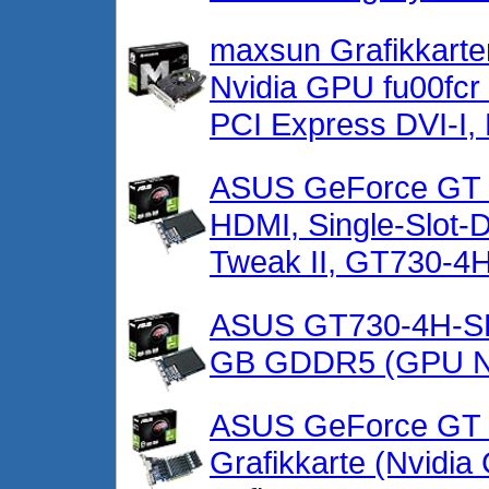
maxsun Grafikkarte
Nvidia GPU fu00fc
PCI Express DVI-I,
ASUS GeForce GT 7
HDMI, Single-Slot-
Tweak II, GT730-4
ASUS GT730-4H-SL
GB GDDR5 (GPU N
ASUS GeForce GT 
Grafikkarte (Nvidi