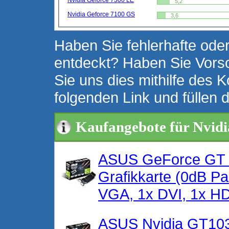
Nvidia Geforce 7300 LE
5,2
Nvidia Geforce 7100 GS
3,6
Haben Sie fehlerhafte oder
entdeckt? Haben Sie Vors
Sie uns dies mithilfe des K
folgenden Link und füllen 
Kaufangebote für Nvid
ASUS GeForce GT 
Grafikkarte (0dB P
VGA, 1x DVI, 1x 
ASUS Nvidia GT103