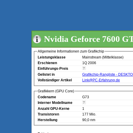
Nvidia Geforce 7600 G
Allgemeine Informationen zum Grafikchip
Leistungsklasse
Mainstream (Mittelklasse)
Erschienen
1Q 2006
Einführungs-Preis
Gelistet in
Grafikchip-Rangliste - DESKT
Vollständiger Artikel
Link@PC-Erfahrung.de
Grafikkern (GPU Core)
Codename
G73
Interner Modellname
Anzahl GPU-Kerne
1
Transistoren
177 Mio.
Herstellung
90,0 nm