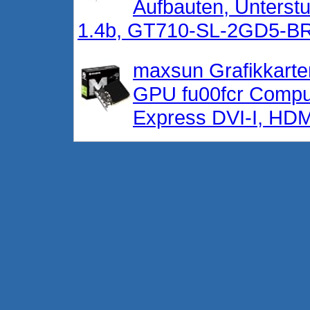
Aufbauten, Unterstu
1.4b, GT710-SL-2GD5-B
maxsun Grafikkarte
GPU fu00fcr Compu
Express DVI-I, HD