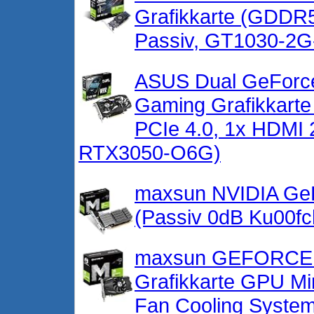
Grafikkarte (GDDR5
Passiv, GT1030-2
ASUS Dual GeForc
Gaming Grafikkart
PCIe 4.0, 1x HDMI 
RTX3050-O6G)
maxsun NVIDIA GeF
(Passiv 0dB Ku00fc
maxsun GEFORCE 
Grafikkarte GPU Mi
Fan Cooling Syste