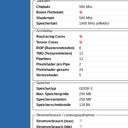
Taktraten
Chiptakt
560 Mhz
Boost-/Turbotakt
Shadertakt
560 Mhz
Speichertakt
1400 MHz (effektiv)
Architektur
Raytracing Cores
Tensor Cores
ROP (Rasterendstufen)
8
TMU (Textureinheiten)
12
Pipelines
12
Pixelshader pro Pipe
2
Pixelshader gesamt
24
Vertexshader
5
Speicher
Speichertyp
GDDR-3
Max. Speichergröße
256 MB
Speichervarianten
256 MB
Speicherschnittstelle
128 Bit
Stromverbrauch / Leistungsaufnahme
Stromverbrauch (max)
Stromverbrauch (idle)