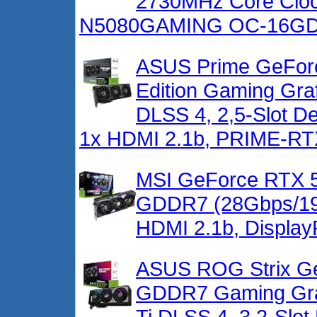
2730MHz Core Clock
N5080GAMING OC-16G
ASUS Prime GeFor
Edition Gaming Gra
DLSS 4, 2,5-Slot De
1x HDMI 2.1b, PRIME-R
MSI GeForce RTX 5
GDDR7 (28Gbps/192-
HDMI 2.1b, Display
ASUS ROG Strix Ge
GDDR7 Gaming Graf
Ti DLSS 4, 3,2-Slot