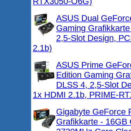
RTX3050-O6G)
ASUS Dual GeForc
Gaming Grafikkart
2,5-Slot Design, PC
2.1b)
ASUS Prime GeFo
Edition Gaming Gra
DLSS 4, 2,5-Slot De
1x HDMI 2.1b, PRIME-R
Gigabyte GeForce
Grafikkarte - 16GB