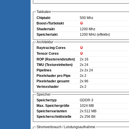
Taktraten
Chiptakt
500 Mhz
Boost-/Turbotakt
Shadertakt
1200 Mhz
Speichertakt
1200 MHz (effektiv)
Architektur
Raytracing Cores
Tensor Cores
ROP (Rasterendstufen)
2x 16
TMU (Textureinheiten)
2x 24
Pipelines
2x 2x 24
Pixelshader pro Pipe
2x 2
Pixelshader gesamt
2x 96
Vertexshader
2x 2
Speicher
Speichertyp
GDDR-3
Max. Speichergröße
1024 MB
Speichervarianten
2x 512 MB
Speicherschnittstelle
2x 256 Bit
Stromverbrauch / Leistungsaufnahme