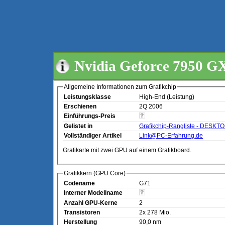
Nvidia Geforce 7950 G
Allgemeine Informationen zum Grafikchip
Leistungsklasse
High-End (Leistung)
Erschienen
2Q 2006
Einführungs-Preis
Gelistet in
Grafikchip-Rangliste - DESKT
Vollständiger Artikel
Link@PC-Erfahrung.de
Grafikarte mit zwei GPU auf einem Grafikboard.
Grafikkern (GPU Core)
Codename
G71
Interner Modellname
Anzahl GPU-Kerne
2
Transistoren
2x 278 Mio.
Herstellung
90,0 nm