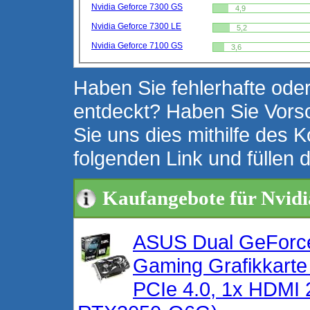
Nvidia Geforce 7300 GS
4,9
Nvidia Geforce 7300 LE
5,2
Nvidia Geforce 7100 GS
3,6
Haben Sie fehlerhafte oder
entdeckt? Haben Sie Vors
Sie uns dies mithilfe des K
folgenden Link und füllen 
Kaufangebote für Nvid
ASUS Dual GeForc
Gaming Grafikkart
PCIe 4.0, 1x HDMI 