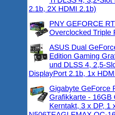
2.1b, 2X HDMI 2.1b)
PNY GEFORCE RTX
Overclocked Triple
ASUS Dual GeFor
Edition Gaming Graf
und DLSS 4, 2,5-Slo
DisplayPort 2.1b, 1x HD
Gigabyte GeForce 
Grafikkarte - 16GB
Kerntakt, 3 x DP, 
N506TEAGLEMAX OC-1