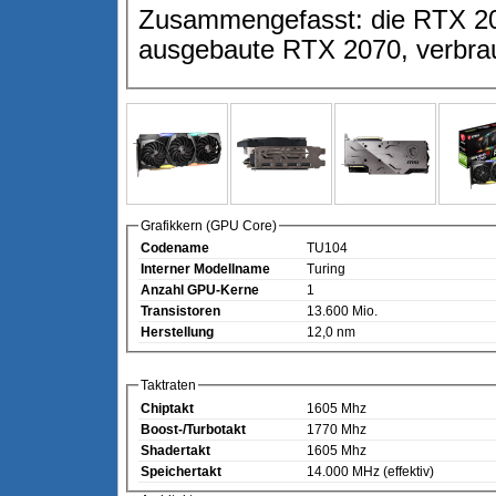
Zusammengefasst: die RTX 20
ausgebaute RTX 2070, verbrau
Grafikkern (GPU Core)
Codename
TU104
Interner Modellname
Turing
Anzahl GPU-Kerne
1
Transistoren
13.600 Mio.
Herstellung
12,0 nm
Taktraten
Chiptakt
1605 Mhz
Boost-/Turbotakt
1770 Mhz
Shadertakt
1605 Mhz
Speichertakt
14.000 MHz (effektiv)