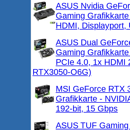
ASUS Nvidia GeFo
Gaming Grafikkarte
HDMI, Displayport,
ASUS Dual GeForc
Gaming Grafikkart
PCIe 4.0, 1x HDMI 
RTX3050-O6G)
MSI GeForce RTX 
Grafikkarte - NVI
192-bit, 15 Gbps
ASUS TUF Gaming 