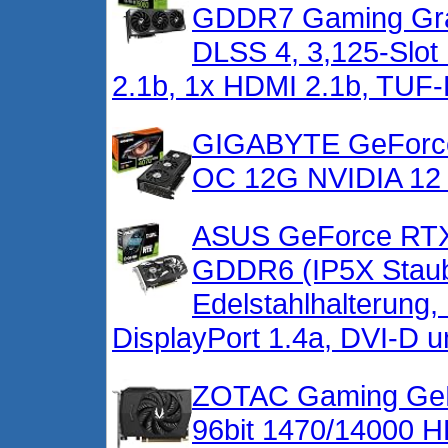
GDDR7 Gaming Graf
DLSS 4, 3,125-Slot 
2.1b, 1x HDMI 2.1b, T
GIGABYTE GeFor
OC 12G NVIDIA 1
ASUS GeForce RTX
GDDR6 (IP5X Staubd
Edelstahlhalterung,
DisplayPort 1.4a, DVI-D 
ZOTAC Gaming Ge
96bit 1470/14000 