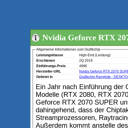
Nvidia Geforce RTX 2
Allgemeine Informationen zum Grafikchip
Leistungsklasse
High-End (Leistung)
Erschienen
2Q 2019
Einführungs-Preis
499€
Hersteller-URL
Nvidia Geforce RTX 2070 SU
Gelistet in
Grafikchip-Rangliste - DESKT
Ein Jahr nach Einführung der 
Modelle (RTX 2080, RTX 2070,
Geforce RTX 2070 SUPER unte
dahingehend, dass der Chiptak
Streamprozessoren, Raytracin
Außerdem kommt anstelle des