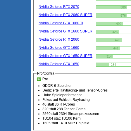
Nvidia Geforce RTX 2070
580
Nvidia Geforce RTX 2060 SUPER
576
Nvidia Geforce GTX 1660 TI
499
Nvidia Geforce GTX 1660 SUPER
426
Nvidia Geforce RTX 2060
476
Nvidia Geforce GTX 1660
441
Nvidia Geforce GTX 1650 SUPER
314
Nvidia Geforce GTX 1650
234
Pro/Contra
Pro
GDDR-6-Speicher
Dedizierte Raytracing- und Tensor-Cores
Hohe Spieleperformance
Fokus auf Echtzeit-Raytracing
40 statt 36 RT-Cores
320 statt 288 Tensor-Cores
2560 statt 2304 Streamprozessoren
TU104 statt TU106 Kern
1605 statt 1410 MHz Chiptakt