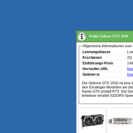
Nvidia Geforce GTX 1650
Allgemeine Informationen zum 
Leistungsklasse
Low
Erschienen
2Q
Einführungs-Preis
14
Hersteller-URL
Nvi
Gelistet in
Gra
Die Geforce GTX 1650 ist eine E
den Einsteiger-Modellen wir di
Name GTX anstatt RTX. Die Gefo
teilweise veraltet (GDDR5-Speic