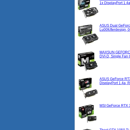
1x DisplayPort 1.
ASUS Dual GeForce
Lu00fcfterdesign, 
MAXSUN GEFORCE GT
DVI-D, Single Fan
ASUS GeForce RTX 
DisplayPort 1.4a
MSI GeForce RTX 3