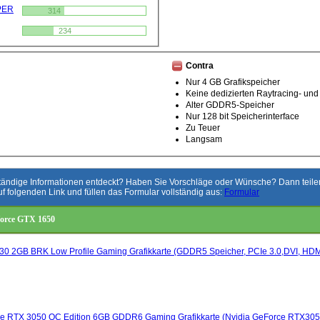
PER
314
234
Contra
Nur 4 GB Grafikspeicher
Keine dedizierten Raytracing- un
Alter GDDR5-Speicher
Nur 128 bit Speicherinterface
Zu Teuer
Langsam
ständige Informationen entdeckt? Haben Sie Vorschläge oder Wünsche? Dann teilen 
uf folgenden Link und füllen das Formular vollständig aus:
Formular
force GTX 1650
0 2GB BRK Low Profile Gaming Grafikkarte (GDDR5 Speicher, PCIe 3.0,DVI, HDM
 RTX 3050 OC Edition 6GB GDDR6 Gaming Grafikkarte (Nvidia GeForce RTX3050