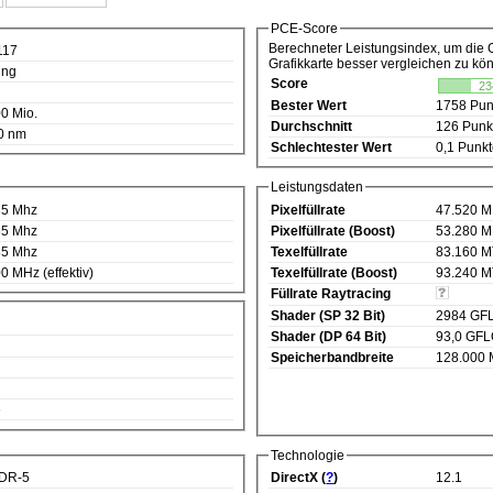
PCE-Score
Berechneter Leistungsindex, um die 
117
Grafikkarte besser vergleichen zu kö
ing
Score
23
Bester Wert
1758 Pun
0 Mio.
Durchschnitt
126 Punk
0 nm
Schlechtester Wert
0,1 Punk
Leistungsdaten
85 Mhz
Pixelfüllrate
47.520 M
65 Mhz
Pixelfüllrate (Boost)
53.280 M
85 Mhz
Texelfüllrate
83.160 M
0 MHz (effektiv)
Texelfüllrate (Boost)
93.240 M
Füllrate Raytracing
Shader (SP 32 Bit)
2984 GF
Shader (DP 64 Bit)
93,0 GF
Speicherbandbreite
128.000 
6
Technologie
DR-5
DirectX (
?
)
12.1