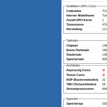
Grafikkern (GPU Core)
Codename
TU
Interner Modellname
Tur
Anzahl GPU-Kerne
1
Transistoren
470
Herstellung
12,
Taktraten
Chiptakt
14
Boost-/Turbotakt
16
Shadertakt
14
Speichertakt
800
Architektur
Raytracing Cores
Tensor Cores
ROP (Rasterendstufen)
32
TMU (Textureinheiten)
56
Streamprozessoren
89
Speicher
Speichertyp
GD