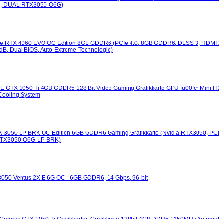
4a, DUAL-RTX3050-O6G)
 RTX 4060 EVO OC Edition 8GB GDDR6 (PCIe 4.0, 8GB GDDR6, DLSS 3, HDMI 2.1a
0dB, Dual BIOS, Auto-Extreme-Technologie)
X 1050 Ti 4GB GDDR5 128 Bit Video Gaming Grafikkarte GPU fu00fcr Mini ITX
 Cooling System
3050 LP BRK OC Edition 6GB GDDR6 Gaming Grafikkarte (Nvidia RTX3050, PCIe 4
, RTX3050-O6G-LP-BRK)
050 Ventus 2X E 6G OC - 6GB GDDR6, 14 Gbps, 96-bit