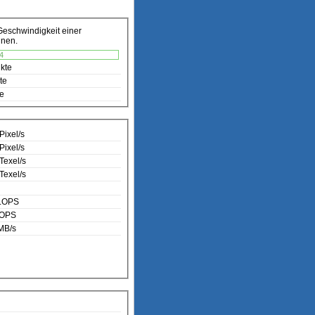
Geschwindigkeit einer
nnen.
4
kte
te
te
Pixel/s
Pixel/s
Texel/s
Texel/s
LOPS
LOPS
MB/s