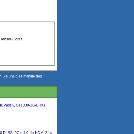
d Tensor-Cores
Sie uns dies mithilfe des
I, Passiv, GT1030-2G-BRK)
 DLSS, PCIe 4.0, 1x HDMI 2.1a,