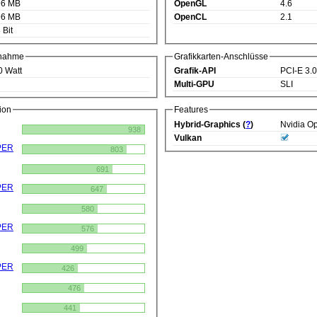
96 MB
OpenGL
4.6
96 MB
OpenCL
2.1
 Bit
fnahme
Grafikkarten-Anschlüsse
0 Watt
Grafik-API
PCI-E 3.
Multi-GPU
SLI
ion
Features
Hybrid-Graphics (
?
)
Nvidia O
938
Vulkan
 SUPER
803
691
PER
647
580
PER
576
499
PER
426
476
441