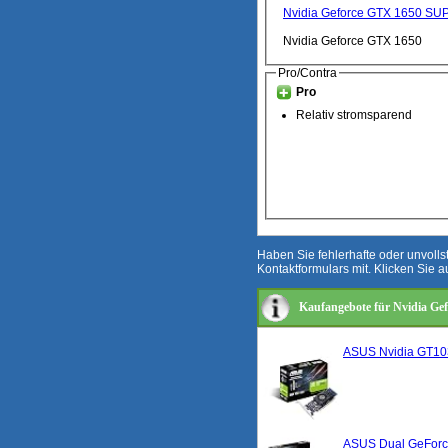
Nvidia Geforce GTX 1650 SU
Nvidia Geforce GTX 1650
Pro/Contra
Pro
Relativ stromsparend
Haben Sie fehlerhafte oder unvoll
Kontaktformulars mit. Klicken Sie a
Kaufangebote für Nvidia Ge
ASUS Nvidia GT103
ASUS Dual GeForce