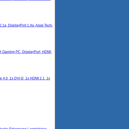
, DisplayPort 1.4a, Axial-Tech-
 Gaming PC, DisplayPort, HDMI,
.0, 1x DVI-D, 1x HDMI 2.1, 1x