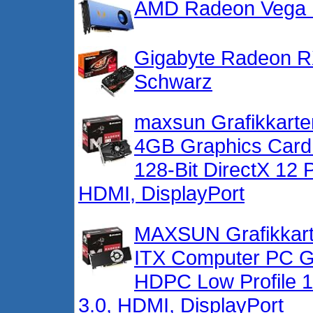
AMD Radeon Vega Fr
Gigabyte Radeon R
Schwarz
maxsun Grafikkart
4GB Graphics Car
128-Bit DirectX 12 
HDMI, DisplayPort
MAXSUN Grafikkar
ITX Computer PC G
HDPC Low Profile 1
3.0, HDMI, DisplayPort