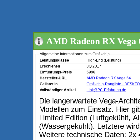
AMD Radeon RX Vega 
Allgemeine Informationen zum Grafikchip
Leistungsklasse
High-End (Leistung)
Erschienen
3Q 2017
Einführungs-Preis
599€
Hersteller-URL
AMD Radeon RX Vega 64
Gelistet in
Grafikchip-Rangliste - DESKT
Vollständiger Artikel
Link@PC-Erfahrung.de
Die langerwartete Vega-Archi
Modellen zum Einsatz. Hier gib
Limited Edition (Luftgekühlt,
(Wassergekühlt). Letztere wird 
Weitere technische Daten: 2x 