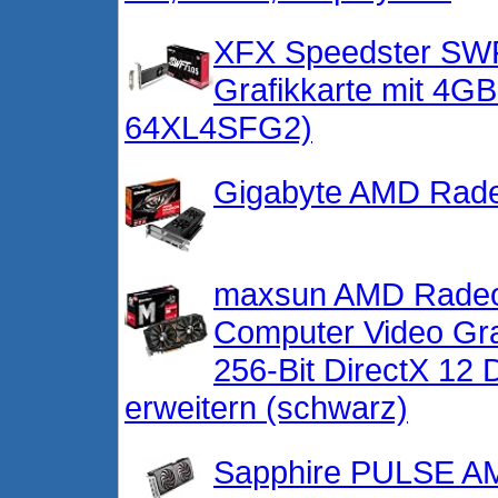
XFX Speedster SW
Grafikkarte mit 4
64XL4SFG2)
Gigabyte AMD Rad
maxsun AMD Rade
Computer Video Gr
256-Bit DirectX 12 
erweitern (schwarz)
Sapphire PULSE A