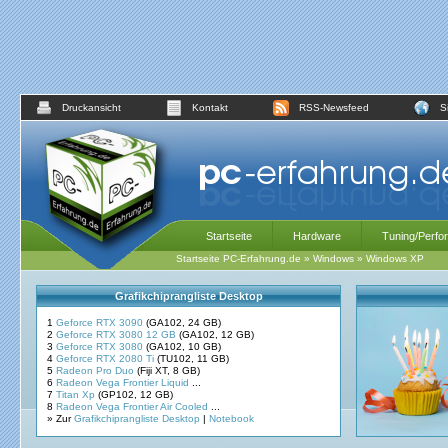
Druckansicht
Kontakt
RSS-Newsfeed
S
Startseite
Hardware
Tuning/Perfo
Startseite PC-Erfahrung.de
»
Windows
»
Windows XP
Grafikchiprangliste Desktop
1
Geforce RTX 3090
(GA102, 24 GB)
2
Geforce RTX 3080 12 GB
(GA102, 12 GB)
3
Geforce RTX 3080
(GA102, 10 GB)
4
Geforce RTX 2080 Ti
(TU102, 11 GB)
5
Radeon Pro Duo
(Fiji XT, 8 GB)
6
Radeon Vega Frontier Liquid
...
7
Titan Xp
(GP102, 12 GB)
8
Radeon Vega Frontier Air Cooled
...
» Zur
Grafikchiprangliste Desktop
|
Notebook