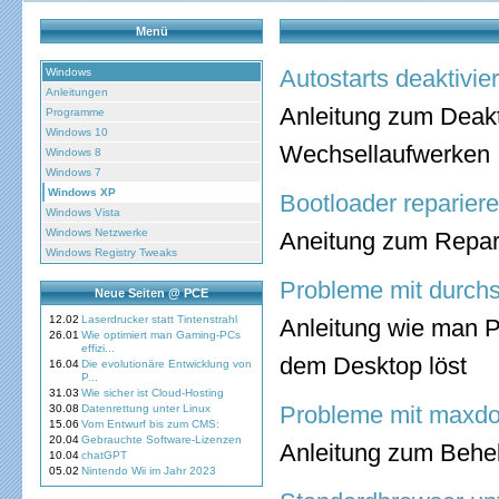
Menü
Autostarts deaktivie
Windows
Anleitungen
Anleitung zum Deakt
Programme
Windows 10
Wechsellaufwerken
Windows 8
Windows 7
Windows XP
Bootloader reparier
Windows Vista
Windows Netzwerke
Aneitung zum Repar
Windows Registry Tweaks
Probleme mit durchs
Neue Seiten @ PCE
12.02
Laserdrucker statt Tintenstrahl
Anleitung wie man P
26.01
Wie optimiert man Gaming-PCs
effizi...
dem Desktop löst
16.04
Die evolutionäre Entwicklung von
P...
31.03
Wie sicher ist Cloud-Hosting
Probleme mit maxd
30.08
Datenrettung unter Linux
15.06
Vom Entwurf bis zum CMS:
20.04
Gebrauchte Software-Lizenzen
Anleitung zum Beh
10.04
chatGPT
05.02
Nintendo Wii im Jahr 2023