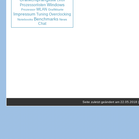
Linux
Windows
Prozessorlisten
WLAN
Prozessor
Grafikkarte
Impressum
Tuning
Overclocking
Benchmarks
Notebooks
News
Chat
Seite zuletzt geändert am 22.05.2018 