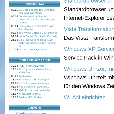
Standardbrowser un
Externe News
Standardbrowser un
08.11
Bill Gates erklärt das Scheitern
von Windows Mobile
Internet-Explorer b
09.04
Der Google-App Friedhof -
Auflistung eingestellter Google-
Dienste
08.04
History Nvidia 1999-2017 inkl.
Vista Transformatio
Tech-Demos
08.04
16x Nvidia Geforce GTX 1080 Ti
Das Vista Transform
02.04
Neue Diesel: Fast kein NOx mehr
25.03
Oslo - Norwegens Hauptstadt
bietet induktives Laden für Taxis
an
Windows XP Service
25.03
Quake 2 mit Raytracing
Service Pack in Wi
Neues aus dem Forum
30.04
PCE-Forum Downtime
Windows-Uhrzeit mit
29.01
Bios Update auf Asus Prime
X470 Pro
Windows-Uhrzeit mit
02.09
Workstation
13.04
20 Jahre PC-Erfahrung.de
21.08
PC Selbst zusammenbauen
für den Windows Zei
03.08
Neue DSLM im Jahr 2021
15.07
Mein Pc hat sich deaktiviert.
15.07
nvcontainer nerft...
WLAN einrichten
27.05
Desktop-PC Studium
Linkwolke
Grafikchiprangliste