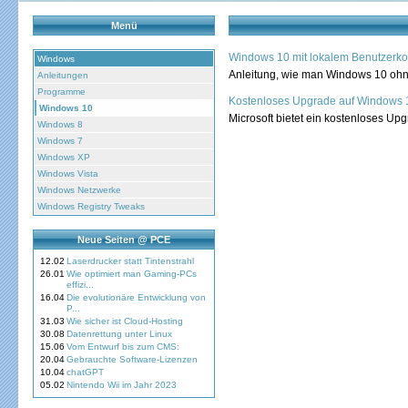
Menü
Windows 10 mit lokalem Benutzerko
Windows
Anleitung, wie man Windows 10 ohn
Anleitungen
Programme
Kostenloses Upgrade auf Windows 
Windows 10
Microsoft bietet ein kostenloses Up
Windows 8
Windows 7
Windows XP
Windows Vista
Windows Netzwerke
Windows Registry Tweaks
Neue Seiten @ PCE
12.02
Laserdrucker statt Tintenstrahl
26.01
Wie optimiert man Gaming-PCs
effizi...
16.04
Die evolutionäre Entwicklung von
P...
31.03
Wie sicher ist Cloud-Hosting
30.08
Datenrettung unter Linux
15.06
Vom Entwurf bis zum CMS:
20.04
Gebrauchte Software-Lizenzen
10.04
chatGPT
05.02
Nintendo Wii im Jahr 2023