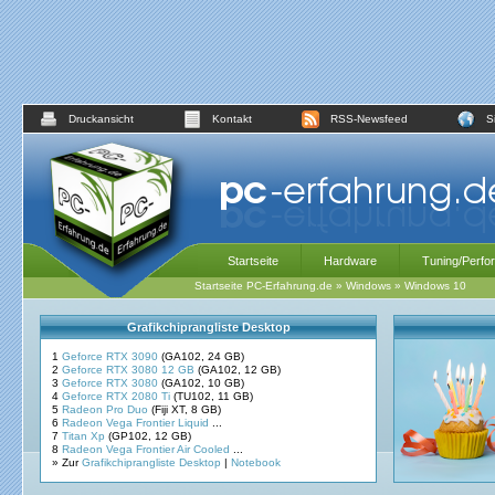
Druckansicht
Kontakt
RSS-Newsfeed
S
Startseite
Hardware
Tuning/Perfo
Startseite PC-Erfahrung.de
»
Windows
»
Windows 10
Grafikchiprangliste Desktop
1
Geforce RTX 3090
(GA102, 24 GB)
2
Geforce RTX 3080 12 GB
(GA102, 12 GB)
3
Geforce RTX 3080
(GA102, 10 GB)
4
Geforce RTX 2080 Ti
(TU102, 11 GB)
5
Radeon Pro Duo
(Fiji XT, 8 GB)
6
Radeon Vega Frontier Liquid
...
7
Titan Xp
(GP102, 12 GB)
8
Radeon Vega Frontier Air Cooled
...
» Zur
Grafikchiprangliste Desktop
|
Notebook