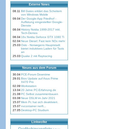
Externe News
08.11
Bill Gates erklärt das Scheitern
von Windows Mobile
09.04
Der Google-App Friedhof -
Auflistung eingestellter Google-
Dienste
08.04
History Nvidia 1999-2017 inkl.
Tech-Demos
08.04
16x Nvidia Geforce GTX 1080 Ti
02.04
Neue Diesel: Fast kein NOx mehr
25.03
Oslo - Norwegens Hauptstadt
bietet induktives Laden für Taxis
an
25.03
Quake 2 mit Raytracing
Neues aus dem Forum
30.04
PCE-Forum Downtime
29.01
Bios Update auf Asus Prime
X470 Pro
02.09
Workstation
13.04
20 Jahre PC-Erfahrung.de
21.08
PC Selbst zusammenbauen
03.08
Neue DSLM im Jahr 2021
15.07
Mein Pc hat sich deaktiviert.
15.07
nvcontainer nerft...
27.05
Desktop-PC Studium
Linkwolke
Grafikchiprangliste