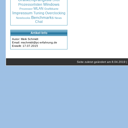
Linux
Windows
Prozessorlisten
WLAN
Prozessor
Grafikkarte
Impressum
Tuning
Overclocking
Benchmarks
Notebooks
News
Chat
Artikel-Info
Autor: Meik Schmidt
Email: mschmidt@pc-erfahrung.de
Erstellt: 17.07.2015
Seite zuletzt geändert am 8.04.2019 |