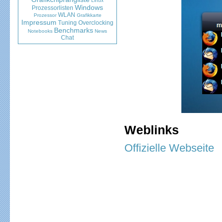
Linux
Windows
Prozessorlisten
WLAN
Prozessor
Grafikkarte
Impressum
Tuning
Overclocking
Benchmarks
Notebooks
News
Chat
Weblinks
Offizielle Webseite