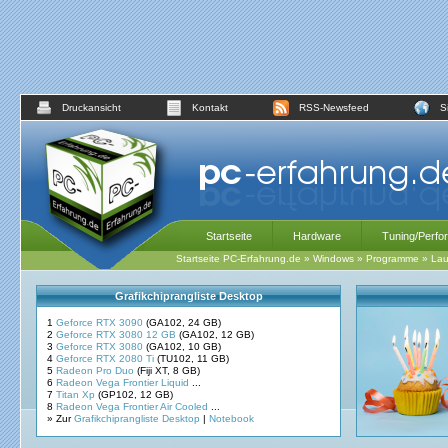
Druckansicht
Kontakt
RSS-Newsfeed
S
Startseite
Hardware
Tuning/Perfo
Startseite PC-Erfahrung.de
»
Windows
»
Programme
»
La
Grafikchiprangliste Desktop
1
Geforce RTX 3090
(GA102, 24 GB)
2
Geforce RTX 3080 12 GB
(GA102, 12 GB)
3
Geforce RTX 3080
(GA102, 10 GB)
4
Geforce RTX 2080 Ti
(TU102, 11 GB)
5
Radeon Pro Duo
(Fiji XT, 8 GB)
6
Radeon Vega Frontier Liquid
...
7
Titan Xp
(GP102, 12 GB)
8
Radeon Vega Frontier Air Cooled
...
» Zur
Grafikchiprangliste Desktop
|
Notebook