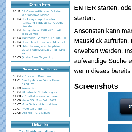
Externe News
ENTER
starten, oder
08.11
Bill Gates erklärt das Scheitern
von Windows Mobile
starten.
09.04
Der Google-App Friedhof -
Auflistung eingestellter Google-
Dienste
Ansonsten kann man
08.04
History Nvidia 1999-2017 inkl.
Tech-Demos
08.04
16x Nvidia Geforce GTX 1080 Ti
Mausklick aufrufen
02.04
Neue Diesel: Fast kein NOx mehr
25.03
Oslo - Norwegens Hauptstadt
erweitert werden. In
bietet induktives Laden für Taxis
an
25.03
Quake 2 mit Raytracing
aufwändige Suche ei
wenn dieses bereits 
Neues aus dem Forum
30.04
PCE-Forum Downtime
29.01
Bios Update auf Asus Prime
Screenshots
X470 Pro
02.09
Workstation
13.04
20 Jahre PC-Erfahrung.de
21.08
PC Selbst zusammenbauen
03.08
Neue DSLM im Jahr 2021
15.07
Mein Pc hat sich deaktiviert.
15.07
nvcontainer nerft...
27.05
Desktop-PC Studium
Linkwolke
Grafikchiprangliste