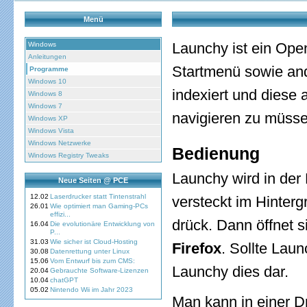
Menü
Launchy ist ein Op
Windows
Anleitungen
Startmenü sowie and
Programme
Windows 10
indexiert und diese 
Windows 8
Windows 7
navigieren zu müsse
Windows XP
Windows Vista
Windows Netzwerke
Bedienung
Windows Registry Tweaks
Launchy wird in der
Neue Seiten @ PCE
12.02
Laserdrucker statt Tintenstrahl
versteckt im Hinter
26.01
Wie optimiert man Gaming-PCs
effizi...
drück. Dann öffnet 
16.04
Die evolutionäre Entwicklung von
P...
31.03
Wie sicher ist Cloud-Hosting
Firefox
. Sollte Laun
30.08
Datenrettung unter Linux
15.06
Vom Entwurf bis zum CMS:
Launchy dies dar.
20.04
Gebrauchte Software-Lizenzen
10.04
chatGPT
05.02
Nintendo Wii im Jahr 2023
Man kann in einer D