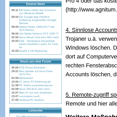
Pro 4 oder das kost
Externe News
(http://www.agnitum
08.11
Bill Gates erklärt das Scheitern
von Windows Mobile
09.04
Der Google-App Friedhof -
Auflistung eingestellter Google-
Dienste
08.04
History Nvidia 1999-2017 inkl.
4. Sinnlose Account
Tech-Demos
08.04
16x Nvidia Geforce GTX 1080 Ti
Trojaner u.ä. verwen
02.04
Neue Diesel: Fast kein NOx mehr
25.03
Oslo - Norwegens Hauptstadt
bietet induktives Laden für Taxis
Windows löschen. Da
an
25.03
Quake 2 mit Raytracing
dort auf Computerve
Neues aus dem Forum
rechten Fensterabsch
30.04
PCE-Forum Downtime
29.01
Bios Update auf Asus Prime
Accounts löschen, di
X470 Pro
02.09
Workstation
13.04
20 Jahre PC-Erfahrung.de
21.08
PC Selbst zusammenbauen
03.08
Neue DSLM im Jahr 2021
15.07
Mein Pc hat sich deaktiviert.
5. Remote-zugriff s
15.07
nvcontainer nerft...
27.05
Desktop-PC Studium
Remote und hier all
Linkwolke
Grafikchiprangliste