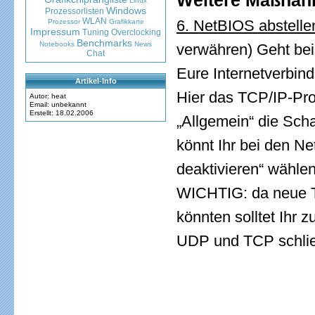
Weitere Maßnahm
Linux
Windows
Prozessorlisten
WLAN
6. NetBIOS abstell
Prozessor
Grafikkarte
Impressum
Tuning
Overclocking
Benchmarks
Notebooks
News
verwähren) Geht be
Chat
Eure Internetverbin
Artikel-Info
Hier das TCP/IP-Pro
Autor: heat
Email: unbekannt
Erstellt: 18.02.2006
„Allgemein“ die Scha
könnt Ihr bei den N
deaktivieren“ wählen
WICHTIG: da neue Tr
könnten solltet Ihr z
UDP und TCP schli