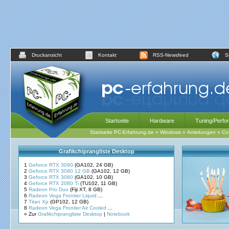
Druckansicht
Kontakt
RSS-Newsfeed
S
Startseite
Hardware
Tuning/Perfo
Startseite PC-Erfahrung.de
»
Windows
»
Anleitungen
»
Co
Grafikchiprangliste Desktop
1
Geforce RTX 3090
(GA102, 24 GB)
2
Geforce RTX 3080 12 GB
(GA102, 12 GB)
3
Geforce RTX 3080
(GA102, 10 GB)
4
Geforce RTX 2080 Ti
(TU102, 11 GB)
5
Radeon Pro Duo
(Fiji XT, 8 GB)
6
Radeon Vega Frontier Liquid
...
7
Titan Xp
(GP102, 12 GB)
8
Radeon Vega Frontier Air Cooled
...
» Zur
Grafikchiprangliste Desktop
|
Notebook