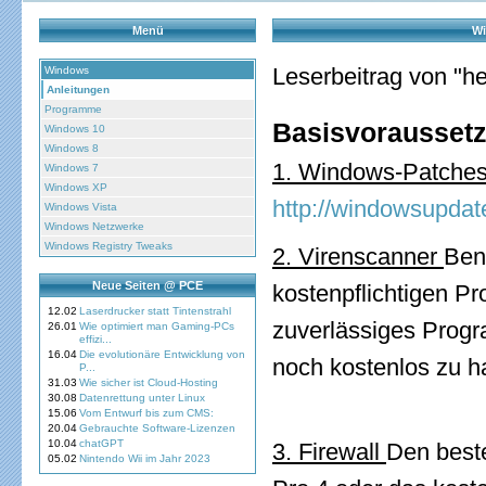
Menü
Wi
Leserbeitrag von "h
Windows
Anleitungen
Programme
Basisvoraussetz
Windows 10
Windows 8
1. Windows-Patche
Windows 7
Windows XP
http://windowsupdat
Windows Vista
Windows Netzwerke
Windows Registry Tweaks
2. Virenscanner
Ben
Neue Seiten @ PCE
kostenpflichtigen P
12.02
Laserdrucker statt Tintenstrahl
zuverlässiges Progr
26.01
Wie optimiert man Gaming-PCs
effizi...
16.04
Die evolutionäre Entwicklung von
noch kostenlos zu ha
P...
31.03
Wie sicher ist Cloud-Hosting
30.08
Datenrettung unter Linux
15.06
Vom Entwurf bis zum CMS:
20.04
Gebrauchte Software-Lizenzen
10.04
chatGPT
3. Firewall
Den beste
05.02
Nintendo Wii im Jahr 2023