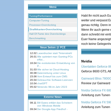
Menü
Habt Ihr nicht auch E
Tuning/Performance
weiter und verpasst E
Computer-Tuning
genau richtig. Denn i
Prozessor-Overclocking
Grafikkarten-Overclocking
Wenn Ihr auch gerne e
Hall Of Fame des Overclockings
dann schreibt mir ein
Benchmarking
Euer Name angezeigt. 
noch keine Gelegenhei
Neue Seiten @ PCE
12.02
Laserdrucker statt Tintenstrahl
26.01
Wie optimiert man Gaming-PCs
effizi...
Nvidia
16.04
Die evolutionäre Entwicklung von
P...
Übertakten Geforce 8
31.03
Wie sicher ist Cloud-Hosting
Geforce 8600 GTS, At
30.08
Datenrettung unter Linux
15.06
Vom Entwurf bis zum CMS:
Gainward Bliss 7800
20.04
Gebrauchte Software-Lizenzen
Review zur Gainward
10.04
chatGPT
05.02
Nintendo Wii im Jahr 2023
Nvidia Geforce FX 68
Anleitung zum Tunen e
Externe News
Nvidia Geforce FX 590
08.11
Bill Gates erklärt das Scheitern
von Windows Mobile
Anleitung zum Tunen 
09.04
Der Google-App Friedhof -