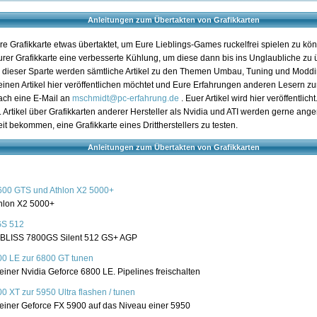
Anleitungen zum Übertakten von Grafikkarten
ure Grafikkarte etwas übertaktet, um Eure Lieblings-Games ruckelfrei spielen zu kö
urer Grafikkarte eine verbesserte Kühlung, um diese dann bis ins Unglaubliche zu 
n dieser Sparte werden sämtliche Artikel zu den Themen Umbau, Tuning und Modding
inen Artikel hier veröffentlichen möchtet und Eure Erfahrungen anderen Lesern zur
fach eine E-Mail an
mschmidt@pc-erfahrung.de
. Euer Artikel wird hier veröffentlic
Artikel über Grafikkarten anderer Hersteller als Nvidia und ATI werden gerne ang
t bekommen, eine Grafikkarte eines Drittherstellers zu testen.
Anleitungen zum Übertakten von Grafikkarten
600 GTS und Athlon X2 5000+
hlon X2 5000+
GS 512
 BLISS 7800GS Silent 512 GS+ AGP
00 LE zur 6800 GT tunen
iner Nvidia Geforce 6800 LE. Pipelines freischalten
0 XT zur 5950 Ultra flashen / tunen
einer Geforce FX 5900 auf das Niveau einer 5950