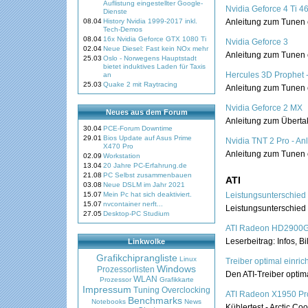
Auflistung eingestellter Google-
Nvidia Geforce 4 Ti 4
Dienste
08.04
History Nvidia 1999-2017 inkl.
Anleitung zum Tunen 
Tech-Demos
08.04
16x Nvidia Geforce GTX 1080 Ti
Nvidia Geforce 3
02.04
Neue Diesel: Fast kein NOx mehr
Anleitung zum Tunen 
25.03
Oslo - Norwegens Hauptstadt
bietet induktives Laden für Taxis
Hercules 3D Prophet 
an
25.03
Quake 2 mit Raytracing
Anleitung zum Tunen 
Nvidia Geforce 2 MX
Neues aus dem Forum
Anleitung zum Übertak
30.04
PCE-Forum Downtime
29.01
Bios Update auf Asus Prime
Nvidia TNT 2 Pro - A
X470 Pro
Anleitung zum Tunen 
02.09
Workstation
13.04
20 Jahre PC-Erfahrung.de
21.08
PC Selbst zusammenbauen
ATI
03.08
Neue DSLM im Jahr 2021
15.07
Mein Pc hat sich deaktiviert.
Leistungsunterschied
15.07
nvcontainer nerft...
Leistungsunterschied 
27.05
Desktop-PC Studium
ATI Radeon HD2900G
Leserbeitrag: Infos, 
Linkwolke
Grafikchiprangliste
Linux
Treiber optimal einric
Windows
Prozessorlisten
Den ATI-Treiber optima
WLAN
Prozessor
Grafikkarte
Impressum
Tuning
Overclocking
ATI Radeon X1950 Pro 
Benchmarks
Notebooks
News
Kühlertest - Arctic C