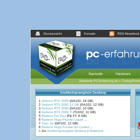
Druckansicht
Kontakt
RSS-Newsfeed
Startseite
Hardware
Startseite PC-Erfahrung.de
»
Tuning/Perf
Grafikchiprangliste Desktop
1
Geforce RTX 3090
(GA102, 24 GB)
2
Geforce RTX 3080 12 GB
(GA102, 12 GB)
3
Geforce RTX 3080
(GA102, 10 GB)
4
Geforce RTX 2080 Ti
(TU102, 11 GB)
5
Radeon Pro Duo
(Fiji XT, 8 GB)
6
Radeon Vega Frontier Liquid
...
7
Titan Xp
(GP102, 12 GB)
8
Radeon Vega Frontier Air Cooled
...
» Zur
Grafikchiprangliste Desktop
|
Notebook