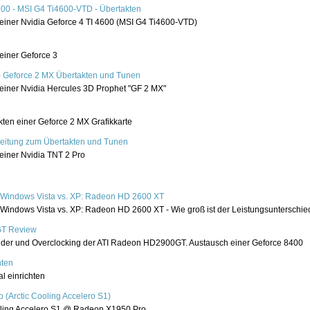
600 - MSI G4 Ti4600-VTD - Übertakten
einer Nvidia Geforce 4 TI 4600 (MSI G4 Ti4600-VTD)
einer Geforce 3
- Geforce 2 MX Übertakten und Tunen
einer Nvidia Hercules 3D Prophet "GF 2 MX"
ten einer Geforce 2 MX Grafikkarte
nleitung zum Übertakten und Tunen
einer Nvidia TNT 2 Pro
 Windows Vista vs. XP: Radeon HD 2600 XT
Windows Vista vs. XP: Radeon HD 2600 XT - Wie groß ist der Leistungsunterschie
T Review
Bilder und Overclocking der ATI Radeon HD2900GT. Austausch einer Geforce 8400
hten
l einrichten
(Arctic Cooling Accelero S1)
ooling Accelero S1 @ Radeon X1950 Pro