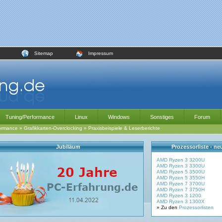
Sitemap
Impressum
Tuning/Performance
Linux
Windows
Sonstiges
Forum
ormance
»
Grafikkarten-Overclocking
»
Praxisbeispiele & Leserberichte
Jubiläum
Prozessorliste - n
AMD Ryzen 3 3200U
AMD Ryzen 3 3300U
AMD Ryzen 5 3500U
AMD Ryzen 5 3550H
AMD Ryzen 7 3700U
AMD Ryzen 7 3750H
AMD Ryzen 3 1200
AMD Ryzen 3 1300X
» Zu den
Prozessorlisten