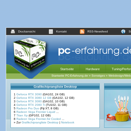
Druckansicht
Kontakt
RSS-Newsfeed
S
Startseite
Hardware
Tuning/Perfo
Startseite PC-Erfahrung.de
»
Sonstiges
»
Webdesign/Webe
Grafikchiprangliste Desktop
1
Geforce RTX 3090
(GA102, 24 GB)
2
Geforce RTX 3080 12 GB
(GA102, 12 GB)
3
Geforce RTX 3080
(GA102, 10 GB)
4
Geforce RTX 2080 Ti
(TU102, 11 GB)
5
Radeon Pro Duo
(Fiji XT, 8 GB)
6
Radeon Vega Frontier Liquid
...
7
Titan Xp
(GP102, 12 GB)
8
Radeon Vega Frontier Air Cooled
...
» Zur
Grafikchiprangliste Desktop
|
Notebook