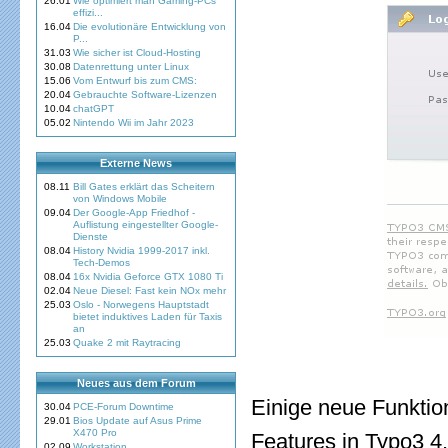
26.01
Wie optimiert man Gaming-PCs
effizi...
16.04
Die evolutionäre Entwicklung von
P...
31.03
Wie sicher ist Cloud-Hosting
30.08
Datenrettung unter Linux
15.06
Vom Entwurf bis zum CMS:
20.04
Gebrauchte Software-Lizenzen
10.04
chatGPT
05.02
Nintendo Wii im Jahr 2023
Externe News
08.11
Bill Gates erklärt das Scheitern
von Windows Mobile
09.04
Der Google-App Friedhof -
Auflistung eingestellter Google-
Dienste
08.04
History Nvidia 1999-2017 inkl.
Tech-Demos
08.04
16x Nvidia Geforce GTX 1080 Ti
02.04
Neue Diesel: Fast kein NOx mehr
25.03
Oslo - Norwegens Hauptstadt
bietet induktives Laden für Taxis
an
25.03
Quake 2 mit Raytracing
Neues aus dem Forum
Einige neue Funktio
30.04
PCE-Forum Downtime
29.01
Bios Update auf Asus Prime
X470 Pro
Features in Typo3 4
02.09
Workstation