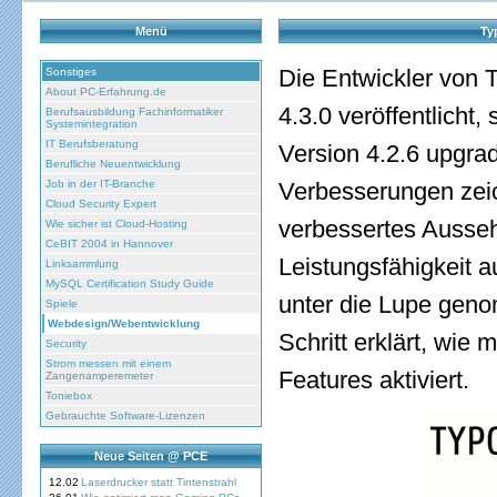
Menü
Ty
Die Entwickler von 
Sonstiges
About PC-Erfahrung.de
4.3.0 veröffentlicht
Berufsausbildung Fachinformatiker
Systemintegration
IT Berufsberatung
Version 4.2.6 upgra
Berufliche Neuentwicklung
Job in der IT-Branche
Verbesserungen zeic
Cloud Security Expert
verbessertes Ausseh
Wie sicher ist Cloud-Hosting
CeBIT 2004 in Hannover
Leistungsfähigkeit a
Linksammlung
MySQL Certification Study Guide
unter die Lupe geno
Spiele
Webdesign/Webentwicklung
Schritt erklärt, wie
Security
Strom messen mit einem
Features aktiviert.
Zangenamperemeter
Toniebox
Gebrauchte Software-Lizenzen
Neue Seiten @ PCE
12.02
Laserdrucker statt Tintenstrahl