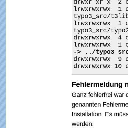
drwxr-xr-x  2 
lrwxrwxrwx  1 
typo3_src/t3li
lrwxrwxrwx  1 
typo3_src/typo
drwxrwxrwx  4 
lrwxrwxrwx  1 
-> ../typo3_sr
drwxrwxrwx  9 
drwxrwxrwx 10 
Fehlermeldung n
Ganz fehlerfrei war 
genannten Fehlermel
Installation. Es müss
werden.