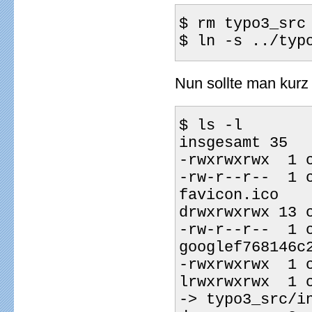
$ rm typo3_src
$ ln -s ../typ
Nun sollte man kurz 
$ ls -l
insgesamt 35
-rwxrwxrwx  1 
-rw-r--r--  1 c
favicon.ico
drwxrwxrwx 13 
-rw-r--r--  1 c
googlef768146c
-rwxrwxrwx  1 
lrwxrwxrwx  1 
-> typo3_src/i