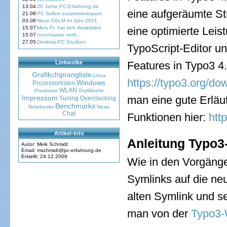
13.04
20 Jahre PC-Erfahrung.de
eine aufgeräumte St
21.08
PC Selbst zusammenbauen
03.08
Neue DSLM im Jahr 2021
15.07
Mein Pc hat sich deaktiviert.
eine optimierte Leis
15.07
nvcontainer nerft...
27.05
Desktop-PC Studium
TypoScript-Editor un
Linkwolke
Features in Typo3 4.
Grafikchiprangliste
Linux
https://typo3.org/do
Windows
Prozessorlisten
WLAN
Prozessor
Grafikkarte
Impressum
man eine gute Erläut
Tuning
Overclocking
Benchmarks
Notebooks
News
Chat
Funktionen hier:
htt
Artikel-Info
Anleitung Typo3-
Autor: Meik Schmidt
Email: mschmidt@pc-erfahrung.de
Erstellt: 24.12.2009
Wie in den Vorgänge
Symlinks auf die ne
alten Symlink und s
man von der
Typo3-