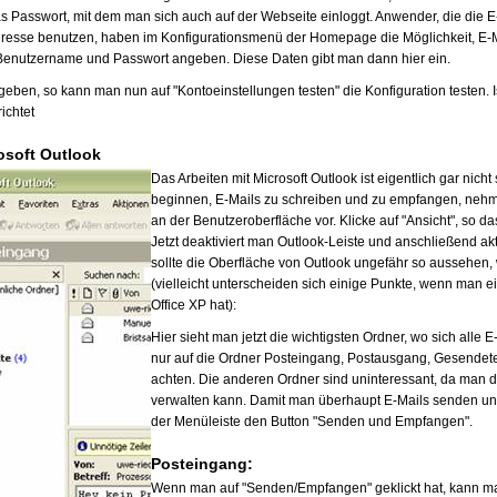
Passwort, mit dem man sich auch auf der Webseite einloggt. Anwender, die die E
sse benutzen, haben im Konfigurationsmenü der Homepage die Möglichkeit, E-Ma
enutzername und Passwort angeben. Diese Daten gibt man dann hier ein.
eben, so kann man nun auf "Kontoeinstellungen testen" die Konfiguration testen. Ist 
ichtet
osoft Outlook
Das Arbeiten mit Microsoft Outlook ist eigentlich gar nicht
beginnen, E-Mails zu schreiben und zu empfangen, nehm
an der Benutzeroberfläche vor. Klicke auf "Ansicht", so d
Jetzt deaktiviert man Outlook-Leiste und anschließend akt
sollte die Oberfläche von Outlook ungefähr so aussehen, w
(vielleicht unterscheiden sich einige Punkte, wenn man e
Office XP hat):
Hier sieht man jetzt die wichtigsten Ordner, wo sich alle 
nur auf die Ordner Posteingang, Postausgang, Gesendet
achten. Die anderen Ordner sind uninteressant, da man d
verwalten kann. Damit man überhaupt E-Mails senden und
der Menüleiste den Button "Senden und Empfangen".
Posteingang:
Wenn man auf "Senden/Empfangen" geklickt hat, kann ma