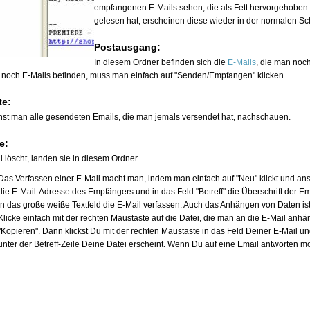
empfangenen E-Mails sehen, die als Fett hervorgehoben
gelesen hat, erscheinen diese wieder in der normalen Schr
Postausgang:
In diesem Ordner befinden sich die
E-Mails
, die man noch
r noch E-Mails befinden, muss man einfach auf "Senden/Empfangen" klicken.
te:
nst man alle gesendeten Emails, die man jemals versendet hat, nachschauen.
e:
löscht, landen sie in diesem Ordner.
Das Verfassen einer E-Mail macht man, indem man einfach auf "Neu" klickt und ans
die E-Mail-Adresse des Empfängers und in das Feld "Betreff" die Überschrift der E
in das große weiße Textfeld die E-Mail verfassen. Auch das Anhängen von Daten ist
Klicke einfach mit der rechten Maustaste auf die Datei, die man an die E-Mail anhä
"Kopieren". Dann klickst Du mit der rechten Maustaste in das Feld Deiner E-Mail u
unter der Betreff-Zeile Deine Datei erscheint. Wenn Du auf eine Email antworten mö