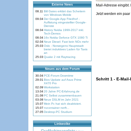
Externe News
Mail-Adresse eingibt.
08.11
Bill Gates erklärt das Scheitern
Jetzt werden ein paar
von Windows Mobile
09.04
Der Google-App Friedhof -
Auflistung eingestellter Google-
Dienste
08.04
History Nvidia 1999-2017 inkl.
Tech-Demos
08.04
16x Nvidia Geforce GTX 1080 Ti
02.04
Neue Diesel: Fast kein NOx mehr
25.03
Oslo - Norwegens Hauptstadt
bietet induktives Laden für Taxis
an
25.03
Quake 2 mit Raytracing
Neues aus dem Forum
30.04
PCE-Forum Downtime
Schritt 1 - E-Mai
29.01
Bios Update auf Asus Prime
X470 Pro
02.09
Workstation
13.04
20 Jahre PC-Erfahrung.de
21.08
PC Selbst zusammenbauen
03.08
Neue DSLM im Jahr 2021
15.07
Mein Pc hat sich deaktiviert.
15.07
nvcontainer nerft...
27.05
Desktop-PC Studium
Linkwolke
Grafikchiprangliste