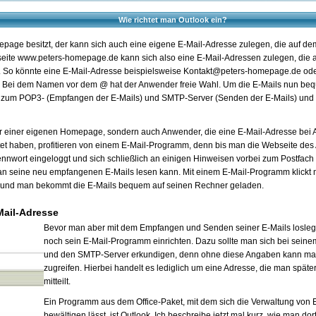
Wie richtet man Outlook ein?
page besitzt, der kann sich auch eine eigene E-Mail-Adresse zulegen, die auf 
seite www.peters-homepage.de kann sich also eine E-Mail-Adressen zulegen, die a
 So könnte eine E-Mail-Adresse beispielsweise Kontakt@peters-homepage.de o
Bei dem Namen vor dem @ hat der Anwender freie Wahl. Um die E-Mails nun beq
n zum POP3- (Empfangen der E-Mails) und SMTP-Server (Senden der E-Mails) und
zer einer eigenen Homepage, sondern auch Anwender, die eine E-Mail-Adresse bei 
et haben, profitieren von einem E-Mail-Programm, denn bis man die Webseite des A
wort eingeloggt und sich schließlich an einigen Hinweisen vorbei zum Postfach d
man seine neu empfangenen E-Mails lesen kann. Mit einem E-Mail-Programm klickt 
und man bekommt die E-Mails bequem auf seinen Rechner geladen.
Mail-Adresse
Bevor man aber mit dem Empfangen und Senden seiner E-Mails losle
noch sein E-Mail-Programm einrichten. Dazu sollte man sich bei sein
und den SMTP-Server erkundigen, denn ohne diese Angaben kann man 
zugreifen. Hierbei handelt es lediglich um eine Adresse, die man spä
mitteilt.
Ein Programm aus dem Office-Paket, mit dem sich die Verwaltung von 
bewältigen lässt, ist Outlook. Ich beschreibe jetzt mal kurz, wie man dor