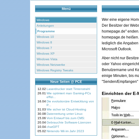
Menü
Wer eine eigene Home
Windows
Der Besitzer der Web
Anleitungen
homepage.de" enden.
Programme
Windows 10
homepage.de heißen. 
Windows 8
lediglich die Angabe
Windows 7
Microsoft Outlook.
Windows XP
Aber nicht nur Besit
Windows Vista
oder Yahoo eingericht
Windows Netzwerke
Benutzername und Kenn
Windows Registry Tweaks
einige Minuten, bis 
"Senden/Empfangen" 
Neue Seiten @ PCE
12.02
Laserdrucker statt Tintenstrahl
Einrichten der E-
26.01
Wie optimiert man Gaming-PCs
effizi...
16.04
Die evolutionäre Entwicklung von
P...
31.03
Wie sicher ist Cloud-Hosting
30.08
Datenrettung unter Linux
15.06
Vom Entwurf bis zum CMS:
20.04
Gebrauchte Software-Lizenzen
10.04
chatGPT
05.02
Nintendo Wii im Jahr 2023