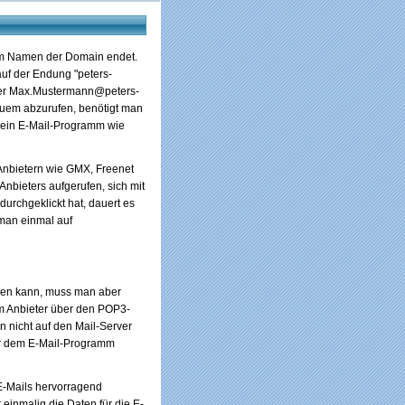
dem Namen der Domain endet.
uf der Endung "peters-
der Max.Mustermann@peters-
uem abzurufen, benötigt man
 ein E-Mail-Programm wie
Anbietern wie GMX, Freenet
nbieters aufgerufen, sich mit
urchgeklickt hat, dauert es
man einmal auf
gen kann, muss man aber
em Anbieter über den POP3-
nicht auf den Mail-Server
ter dem E-Mail-Programm
E-Mails hervorragend
t einmalig die Daten für die E-