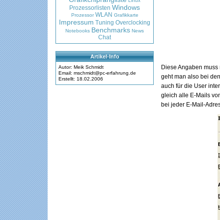
Linux
Windows
Prozessorlisten
WLAN
Prozessor
Grafikkarte
Impressum
Tuning
Overclocking
Benchmarks
Notebooks
News
Chat
Artikel-Info
Diese Angaben muss m
Autor: Meik Schmidt
Email: mschmidt@pc-erfahrung.de
geht man also bei den
Erstellt: 18.02.2006
auch für die User int
gleich alle E-Mails v
bei jeder E-Mail-Adres