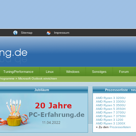
Sitemap
Impressum
Tuning/Performance
Linux
Windows
Sonstiges
Forum
Programme
»
Microsoft Outlook einrichten
Jubiläum
Prozessorliste - n
AMD Ryzen 3 3200U
AMD Ryzen 3 3300U
AMD Ryzen 5 3500U
AMD Ryzen 5 3550H
AMD Ryzen 7 3700U
AMD Ryzen 7 3750H
AMD Ryzen 3 1200
AMD Ryzen 3 1300X
» Zu den
Prozessorlisten