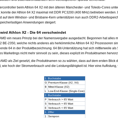
hercontroller beim Athlon 64 X2 mit den älteren Manchester- und Toledo-Cores unte
it konnte der Athlon 64 X2 maximal mit DDR PC3200 (400 MHz) betrieben werden. 
d auf dem Windsor- und Brisbane-Kern unterstützen nun auch DDR2-Arbeitsspeich
 speicherlastigen Anwendungen steigert.
wird Athlon X2 - Die 64 verschwindet
h AMD ein neues Prinzip bei der Namensvergabe ausgedacht. Begonnen hat alles m
 BE-2350, welche nichts anderes als herkömmliche Athlon 64 X2 Prozessoren sind.
ende 64 in der Produktbezeichnung. 64 Bit-Unterstützung hat sich mittlerweile als 
des Marketings nicht mehr sinnvoll zu sein, dieses explizit im Produktnamen hervor
 AMD als Ziel gesetzt, die Produktnamen so zu wählen, dass auf dem ersten Blick d
, wie hoch der Stromverbrauch und die Leistungsfähigkeit ist. Hier eine Auflistung
1. Buchstabe
G
Premium-Klasse (X2, X4)
B
Mittel-Klasse (X2)
L
Low-End-Klasse (Single-Core)
2. Buchstabe
P
Verbrauch > 65 Watt
S
Verbrauch = 65 Watt
E
Verbrauch < 65 Watt
1. Ziffer
1
Sempron