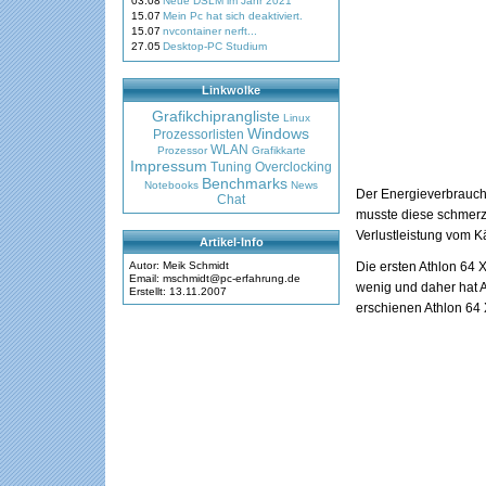
03.08
Neue DSLM im Jahr 2021
15.07
Mein Pc hat sich deaktiviert.
15.07
nvcontainer nerft...
27.05
Desktop-PC Studium
Linkwolke
Grafikchiprangliste
Linux
Windows
Prozessorlisten
WLAN
Prozessor
Grafikkarte
Impressum
Tuning
Overclocking
Benchmarks
Notebooks
News
Der Energieverbrauch 
Chat
musste diese schmerz
Verlustleistung vom K
Artikel-Info
Autor: Meik Schmidt
Die ersten Athlon 64 
Email: mschmidt@pc-erfahrung.de
wenig und daher hat
Erstellt: 13.11.2007
erschienen Athlon 64 