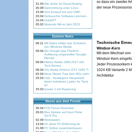
so dass ein zweiter A
31.03
Wie sicher ist Cloud-Hosting
der neue Prozessorso
30.08
Datenrettung unter Linux
15.06
Vom Entwurf bis zum CMS:
20.04
Gebrauchte Software-Lizenzen
10.04
chatGPT
05.02
Nintendo Wii im Jahr 2023
Externe News
Technische Erne
08.11
Bill Gates erklärt das Scheitern
von Windows Mobile
Windsor-Kern
09.04
Der Google-App Friedhof -
Mit dem Wechsel von 
Auflistung eingestellter Google-
Dienste
Windsor-Kern eingefüh
08.04
History Nvidia 1999-2017 inkl.
Jeder Prozessorkern 
Tech-Demos
1024 KB-Variante 2 M
08.04
16x Nvidia Geforce GTX 1080 Ti
02.04
Neue Diesel: Fast kein NOx mehr
Architektur.
25.03
Oslo - Norwegens Hauptstadt
bietet induktives Laden für Taxis
an
25.03
Quake 2 mit Raytracing
Neues aus dem Forum
30.04
PCE-Forum Downtime
29.01
Bios Update auf Asus Prime
X470 Pro
02.09
Workstation
13.04
20 Jahre PC-Erfahrung.de
21.08
PC Selbst zusammenbauen