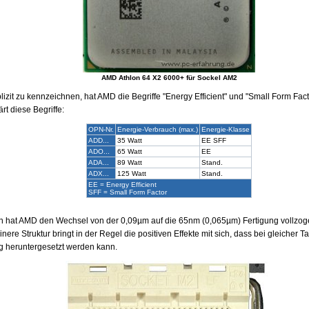
AMD Athlon 64 X2 6000+ für Sockel AM2
izit zu kennzeichnen, hat AMD die Begriffe "Energy Efficient" und "Small Form Fact
rt diese Begriffe:
OPN-Nr.
Energie-Verbrauch (max.)
Energie-Klasse
ADD...
35 Watt
EE SFF
ADO...
65 Watt
EE
ADA...
89 Watt
Stand.
ADX...
125 Watt
Stand.
EE = Energy Efficient
SFF = Small Form Factor
n hat AMD den Wechsel von der 0,09µm auf die 65nm (0,065µm) Fertigung vollzog
inere Struktur bringt in der Regel die positiven Effekte mit sich, dass bei gleicher Ta
 heruntergesetzt werden kann.