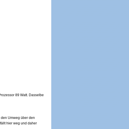
 Prozessor 89 Watt. Dasselbe
cht den Umweg über den
fällt hier weg und daher