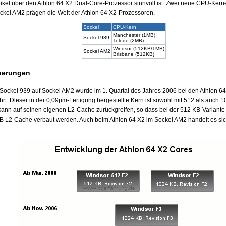
rtikel über den Athlon 64 X2 Dual-Core-Prozessor sinnvoll ist. Zwei neue CPU-Ker
ckel AM2 prägen die Welt der Athlon 64 X2-Prozessoren.
Sockel
CPU-Kern
Manchester (1MB)
Sockel 939
Toledo (2MB)
Windsor (512KB/1MB)
Sockel AM2
Brisbane (512KB)
uerungen
Sockel 939 auf Sockel AM2 wurde im 1. Quartal des Jahres 2006 bei den Athlon 6
rt. Dieser in der 0,09µm-Fertigung hergestellte Kern ist sowohl mit 512 als auch 
kann auf seinen eigenen L2-Cache zurückgreifen, so dass bei der 512 KB-Variante
B L2-Cache verbaut werden. Auch beim Athlon 64 X2 im Sockel AM2 handelt es sich