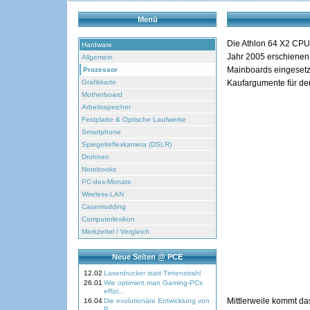
Menü
Die Athlon 64 X2 CPU 
Hardware
Jahr 2005 erschienen
Allgemein
Mainboards eingesetzt
Prozessor
Grafikkarte
Kaufargumente für den
Motherboard
Arbeitsspeicher
Festplatte & Optische Laufwerke
Smartphone
Spiegelreflexkamera (DSLR)
Drohnen
Notebooks
PC-des-Monats
Wireless-LAN
Casemodding
Computerlexikon
Merkzettel / Vergleich
Neue Seiten @ PCE
12.02
Laserdrucker statt Tintenstrahl
26.01
Wie optimiert man Gaming-PCs
effizi...
Mittlerweile kommt da
16.04
Die evolutionäre Entwicklung von
P...