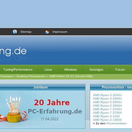
Sitemap
Impressum
Tuning/Performance
Linux
Windows
Sonstiges
Forum
Prozessor
»
Desktop-Prozessoren
»
AMD Athlon 64 X2 (Sockel AM2)
Jubiläum
Prozessorliste - n
AMD Ryzen 3 3200U
AMD Ryzen 3 3300U
AMD Ryzen 5 3500U
AMD Ryzen 5 3550H
AMD Ryzen 7 3700U
AMD Ryzen 7 3750H
AMD Ryzen 3 1200
AMD Ryzen 3 1300X
» Zu den
Prozessorlisten