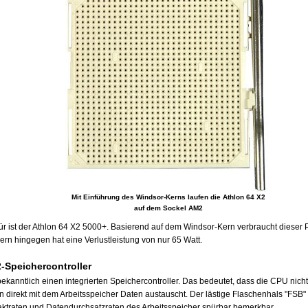
Mit Einführung des Windsor-Kerns laufen die Athlon 64 X2
auf dem Sockel AM2
für ist der Athlon 64 X2 5000+. Basierend auf dem Windsor-Kern verbraucht dieser
ern hingegen hat eine Verlustleistung von nur 65 Watt.
2-Speichercontroller
bekanntlich einen integrierten Speichercontroller. Das bedeutet, dass die CPU ni
n direkt mit dem Arbeitsspeicher Daten austauscht. Der lästige Flaschenhals "FSB" 
ktraten und Datendurchsatzraten des Arbeitsspeicher spürbar bemerkbar.