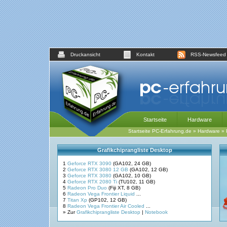
Druckansicht
Kontakt
RSS-Newsfeed
Startseite
Hardware
Startseite PC-Erfahrung.de
»
Hardware
»
Grafikchiprangliste Desktop
1
Geforce RTX 3090
(GA102, 24 GB)
2
Geforce RTX 3080 12 GB
(GA102, 12 GB)
3
Geforce RTX 3080
(GA102, 10 GB)
4
Geforce RTX 2080 Ti
(TU102, 11 GB)
5
Radeon Pro Duo
(Fiji XT, 8 GB)
6
Radeon Vega Frontier Liquid
...
7
Titan Xp
(GP102, 12 GB)
8
Radeon Vega Frontier Air Cooled
...
» Zur
Grafikchiprangliste Desktop
|
Notebook