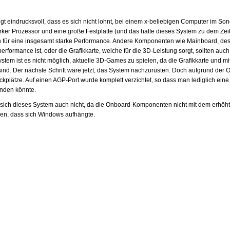
t eindrucksvoll, dass es sich nicht lohnt, bei einem x-beliebigen Computer im So
arker Prozessor und eine große Festplatte (und das hatte dieses System zu dem Zei
n für eine insgesamt starke Performance. Andere Komponenten wie Mainboard, des
erformance ist, oder die Grafikkarte, welche für die 3D-Leistung sorgt, sollten auc
stem ist es nicht möglich, aktuelle 3D-Games zu spielen, da die Grafikkarte und mi
ind. Der nächste Schritt wäre jetzt, das System nachzurüsten. Doch aufgrund de
eckplätze. Auf einen AGP-Port wurde komplett verzichtet, so dass man lediglich ein
enden könnte.
 sich dieses System auch nicht, da die Onboard-Komponenten nicht mit dem erh
ren, dass sich Windows aufhängte.