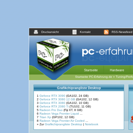
Druckansicht
Kontakt
RSS-Newsfeed
Startseite
Hardware
Startseite PC-Erfahrung.de
»
Tuning/Perf
Grafikchiprangliste Desktop
1
Geforce RTX 3090
(GA102, 24 GB)
2
Geforce RTX 3080 12 GB
(GA102, 12 GB)
3
Geforce RTX 3080
(GA102, 10 GB)
4
Geforce RTX 2080 Ti
(TU102, 11 GB)
5
Radeon Pro Duo
(Fiji XT, 8 GB)
6
Radeon Vega Frontier Liquid
...
7
Titan Xp
(GP102, 12 GB)
8
Radeon Vega Frontier Air Cooled
...
» Zur
Grafikchiprangliste Desktop
|
Notebook