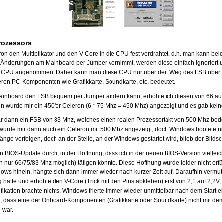
rozessors
ron den Multiplikator und den V-Core in die CPU fest verdrahtet, d.h. man kann bei
 Änderungen am Mainboard per Jumper vornimmt, werden diese einfach ignoriert 
r CPU angenommen. Daher kann man diese CPU nur über den Weg des FSB übertak
eren PC-Komponenten wie Grafikkarte, Soundkarte, etc. bedeutet.
inboard den FSB bequem per Jumper ändern kann, erhöhte ich diesen von 66 au
n wurde mir ein 450'er Celeron (6 * 75 Mhz = 450 Mhz) angezeigt und es gab kei
war dann ein FSB von 83 Mhz, welches einen realen Prozessortakt von 500 Mhz be
urde mir dann auch ein Celeron mit 500 Mhz angezeigt, doch Windows bootete nic
nge verfolgen, doch an der Stelle, an der Windows gestartet wird, blieb der Bilds
in BIOS-Update durch, in der Hoffnung, dass ich in der neuen BIOS-Version vielleic
n nur 66/75/83 Mhz möglich) tätigen könnte. Diese Hoffnung wurde leider nicht erfü
dows hinein, hängte sich dann immer wieder nach kurzer Zeit auf. Daraufhin vermut
hatte und erhöhte den V-Core (Trick mit den Pins abkleben) erst von 2,1 auf 2,2V,
ikation brachte nichts. Windows frierte immer wieder unmittelbar nach dem Start ei
, dass eine der Onboard-Komponenten (Grafikkarte oder Soundkarte) nicht mit d
 war.