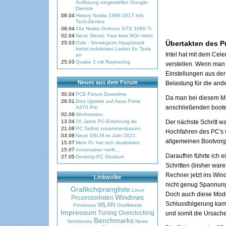
Auflistung eingestellter Google-
Dienste
08.04
History Nvidia 1999-2017 inkl.
Tech-Demos
08.04
16x Nvidia Geforce GTX 1080 Ti
02.04
Neue Diesel: Fast kein NOx mehr
Übertakten des P
25.03
Oslo - Norwegens Hauptstadt
bietet induktives Laden für Taxis
Intel hat mit dem Cele
an
25.03
Quake 2 mit Raytracing
verstellen. Wenn man
Einstellungen aus de
Neues aus dem Forum
Belastung für die and
30.04
PCE-Forum Downtime
Da man bei diesem Ma
29.01
Bios Update auf Asus Prime
anschließenden boote
X470 Pro
02.09
Workstation
13.04
20 Jahre PC-Erfahrung.de
Der nächste Schritt 
21.08
PC Selbst zusammenbauen
Hochfahren des PC's w
03.08
Neue DSLM im Jahr 2021
allgemeinen Bootvorgä
15.07
Mein Pc hat sich deaktiviert.
15.07
nvcontainer nerft...
Daraufhin führte ich e
27.05
Desktop-PC Studium
Schritten (bisher ware
Rechner jetzt ins Win
Linkwolke
nicht genug Spannung 
Grafikchiprangliste
Linux
Doch auch diese Modif
Windows
Prozessorlisten
Schlussfolgerung kam
WLAN
Prozessor
Grafikkarte
Impressum
Tuning
Overclocking
und somit die Ursache
Benchmarks
Notebooks
News