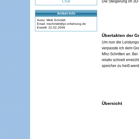
Chat
Die Steigerung im 3D-
Artikel-Info
Autor: Meik Schmidt
Email: mschmidt@pc-erfahrung.de
Erstellt: 22.02.2006
Übertakten der Gr
Um nun die Leistungsr
verpasste ich dem Gra
Mhz-Schritten an. Be
relativ schnell erreic
speicher zu heiß werd
Übersicht