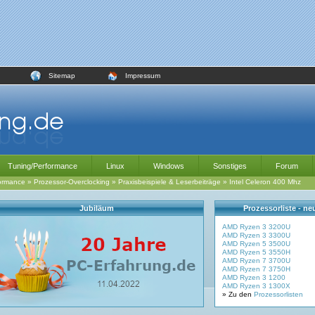
Sitemap
Impressum
Tuning/Performance
Linux
Windows
Sonstiges
Forum
ormance
»
Prozessor-Overclocking
»
Praxisbeispiele & Leserbeiträge
»
Intel Celeron 400 Mhz
Jubiläum
Prozessorliste - n
AMD Ryzen 3 3200U
AMD Ryzen 3 3300U
AMD Ryzen 5 3500U
AMD Ryzen 5 3550H
AMD Ryzen 7 3700U
AMD Ryzen 7 3750H
AMD Ryzen 3 1200
AMD Ryzen 3 1300X
» Zu den
Prozessorlisten