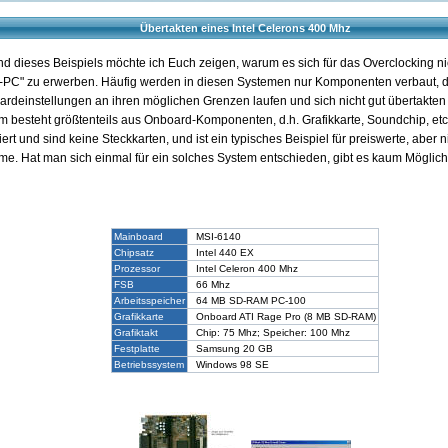
Übertakten eines Intel Celerons 400 Mhz
d dieses Beispiels möchte ich Euch zeigen, warum es sich für das Overclocking ni
ig-PC" zu erwerben. Häufig werden in diesen Systemen nur Komponenten verbaut, di
ardeinstellungen an ihren möglichen Grenzen laufen und sich nicht gut übertakten 
m besteht größtenteils aus Onboard-Komponenten, d.h. Grafikkarte, Soundchip, et
iert und sind keine Steckkarten, und ist ein typisches Beispiel für preiswerte, aber 
me. Hat man sich einmal für ein solches System entschieden, gibt es kaum Möglichk
Mainboard
MSI-6140
Chipsatz
Intel 440 EX
Prozessor
Intel Celeron 400 Mhz
FSB
66 Mhz
Arbeitsspeicher
64 MB SD-RAM PC-100
Grafikkarte
Onboard ATI Rage Pro (8 MB SD-RAM)
Grafiktakt
Chip: 75 Mhz; Speicher: 100 Mhz
Festplatte
Samsung 20 GB
Betriebssystem
Windows 98 SE