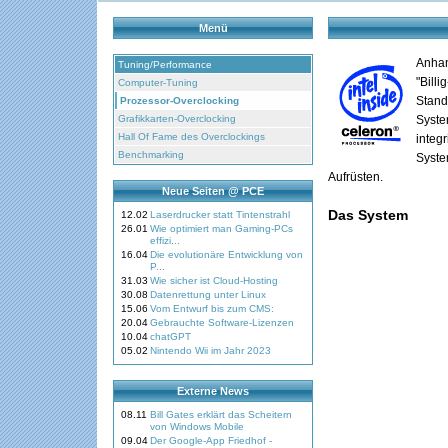
Menü
Anhan
Tuning/Performance
"Bill
Computer-Tuning
Stand
Prozessor-Overclocking
Grafikkarten-Overclocking
Syste
Hall Of Fame des Overclockings
integr
Benchmarking
Syste
Aufrüsten.
Neue Seiten @ PCE
Das System
12.02
Laserdrucker statt Tintenstrahl
26.01
Wie optimiert man Gaming-PCs
effizi...
16.04
Die evolutionäre Entwicklung von
P...
31.03
Wie sicher ist Cloud-Hosting
30.08
Datenrettung unter Linux
15.06
Vom Entwurf bis zum CMS:
20.04
Gebrauchte Software-Lizenzen
10.04
chatGPT
05.02
Nintendo Wii im Jahr 2023
Externe News
08.11
Bill Gates erklärt das Scheitern
von Windows Mobile
09.04
Der Google-App Friedhof -