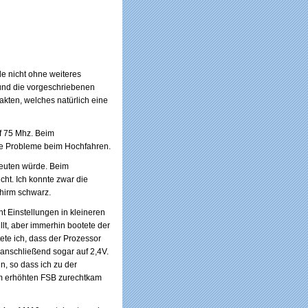
de nicht ohne weiteres
und die vorgeschriebenen
ten, welches natürlich eine
f 75 Mhz. Beim
ne Probleme beim Hochfahren.
deuten würde. Beim
ht. Ich konnte zwar die
chirm schwarz.
ht Einstellungen in kleineren
llt, aber immerhin bootete der
ete ich, dass der Prozessor
 anschließend sogar auf 2,4V.
n, so dass ich zu der
em erhöhten FSB zurechtkam