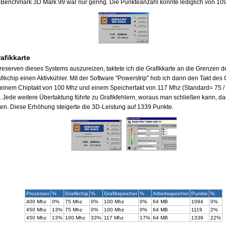
Benchmark 3D Mark 99 war nur gering. Die Punkteanzahl konnte lediglich von 109
afikkarte
eserven dieses Systems auszureizen, taktete ich die Grafikkarte an die Grenzen d
fikchip einen Aktivkühler. Mit der Software "Powerstrip" hob ich dann den Takt des
i einem Chiptakt von 100 Mhz und einem Speichertakt von 117 Mhz (Standard= 75 
ht. Jede weitere Übertaktung führte zu Grafikfehlern, woraus man schließen kann, da
en. Diese Erhöhung steigerte die 3D-Leistung auf 1339 Punkte.
Prozessor
%
Grafikchip
%
Grafikspeicher
%
Arbeitsspeicher
Punkte
%
400 Mhz
0%
75 Mhz
0%
100 Mhz
0%
64 MB
1094
0%
450 Mhz
13%
75 Mhz
0%
100 Mhz
0%
64 MB
1119
2%
450 Mhz
13%
100 Mhz
33%
117 Mhz
17%
64 MB
1339
22%