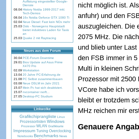
Auflistung eingestellter Google-
nicht möglich ist. Al
Dienste
08.04
History Nvidia 1999-2017 inkl.
Tech-Demos
anfuhr) und den FSB
08.04
16x Nvidia Geforce GTX 1080 Ti
02.04
Neue Diesel: Fast kein NOx mehr
auszugleichen. Die e
25.03
Oslo - Norwegens Hauptstadt
bietet induktives Laden für Taxis
an
2075 MHz. Die nächs
25.03
Quake 2 mit Raytracing
und blieb unter Last
Neues aus dem Forum
den FSB immer in 5 M
30.04
PCE-Forum Downtime
29.01
Bios Update auf Asus Prime
X470 Pro
Multi in kleinen Schr
02.09
Workstation
13.04
20 Jahre PC-Erfahrung.de
Prozessor mit 2500
21.08
PC Selbst zusammenbauen
03.08
Neue DSLM im Jahr 2021
VCore habe ich vors
15.07
Mein Pc hat sich deaktiviert.
15.07
nvcontainer nerft...
27.05
Desktop-PC Studium
bleibt er trotzdem s
MHz reichen mir ers
Linkwolke
Grafikchiprangliste
Linux
Windows
Prozessorlisten
Genauere Angabe
WLAN
Prozessor
Grafikkarte
Impressum
Tuning
Overclocking
Benchmarks
Notebooks
News