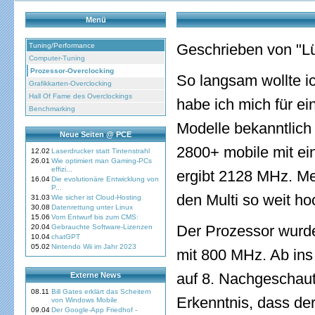
Menü
Geschrieben von "Lü
Tuning/Performance
Computer-Tuning
Prozessor-Overclocking
So langsam wollte i
Grafikkarten-Overclocking
Hall Of Fame des Overclockings
habe ich mich für e
Benchmarking
Modelle bekanntlich
Neue Seiten @ PCE
2800+ mobile mit e
12.02
Laserdrucker statt Tintenstrahl
26.01
Wie optimiert man Gaming-PCs
effizi...
ergibt 2128 MHz. Me
16.04
Die evolutionäre Entwicklung von
P...
den Multi so weit ho
31.03
Wie sicher ist Cloud-Hosting
30.08
Datenrettung unter Linux
15.06
Vom Entwurf bis zum CMS:
Der Prozessor wurde
20.04
Gebrauchte Software-Lizenzen
10.04
chatGPT
05.02
Nintendo Wii im Jahr 2023
mit 800 MHz. Ab ins 
auf 8. Nachgeschaut
Externe News
08.11
Bill Gates erklärt das Scheitern
Erkenntnis, dass der
von Windows Mobile
09.04
Der Google-App Friedhof -