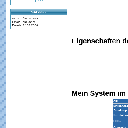
Chat
Artikel-Info
Autor: Lüftermeister
Email: unbekannt
Erstellt: 22.02.2006
Eigenschaften d
Mein System im 
CPU:
Mainboard
Arbeitsspe
Graphikka
HDDs:
Operating