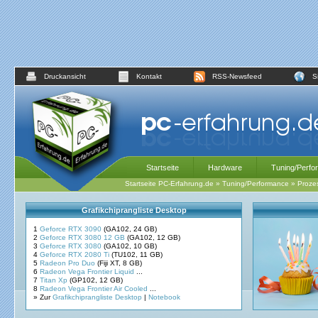
Druckansicht
Kontakt
RSS-Newsfeed
S
Startseite
Hardware
Tuning/Perfo
Startseite PC-Erfahrung.de
»
Tuning/Performance
»
Proze
Grafikchiprangliste Desktop
1
Geforce RTX 3090
(GA102, 24 GB)
2
Geforce RTX 3080 12 GB
(GA102, 12 GB)
3
Geforce RTX 3080
(GA102, 10 GB)
4
Geforce RTX 2080 Ti
(TU102, 11 GB)
5
Radeon Pro Duo
(Fiji XT, 8 GB)
6
Radeon Vega Frontier Liquid
...
7
Titan Xp
(GP102, 12 GB)
8
Radeon Vega Frontier Air Cooled
...
» Zur
Grafikchiprangliste Desktop
|
Notebook