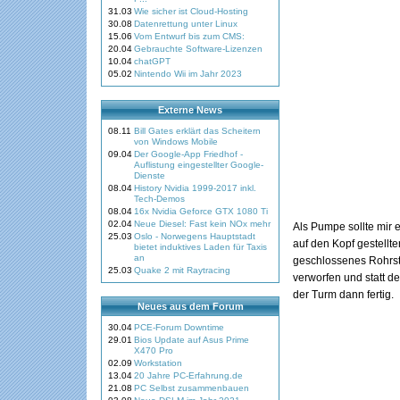
31.03
Wie sicher ist Cloud-Hosting
30.08
Datenrettung unter Linux
15.06
Vom Entwurf bis zum CMS:
20.04
Gebrauchte Software-Lizenzen
10.04
chatGPT
05.02
Nintendo Wii im Jahr 2023
Externe News
08.11
Bill Gates erklärt das Scheitern
von Windows Mobile
09.04
Der Google-App Friedhof -
Auflistung eingestellter Google-
Dienste
08.04
History Nvidia 1999-2017 inkl.
Tech-Demos
08.04
16x Nvidia Geforce GTX 1080 Ti
02.04
Neue Diesel: Fast kein NOx mehr
Als Pumpe sollte mir 
25.03
Oslo - Norwegens Hauptstadt
auf den Kopf gestellte
bietet induktives Laden für Taxis
an
geschlossenes Rohrstü
25.03
Quake 2 mit Raytracing
verworfen und statt d
der Turm dann fertig.
Neues aus dem Forum
30.04
PCE-Forum Downtime
29.01
Bios Update auf Asus Prime
X470 Pro
02.09
Workstation
13.04
20 Jahre PC-Erfahrung.de
21.08
PC Selbst zusammenbauen