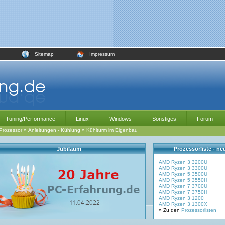
Sitemap
Impressum
Tuning/Performance
Linux
Windows
Sonstiges
Forum
Prozessor
»
Anleitungen - Kühlung
»
Kühlturm im Eigenbau
Jubiläum
Prozessorliste - n
AMD Ryzen 3 3200U
AMD Ryzen 3 3300U
AMD Ryzen 5 3500U
AMD Ryzen 5 3550H
AMD Ryzen 7 3700U
AMD Ryzen 7 3750H
AMD Ryzen 3 1200
AMD Ryzen 3 1300X
» Zu den
Prozessorlisten