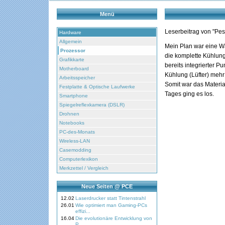
Menü
Leserbeitrag von "Pe
Hardware
Allgemein
Mein Plan war eine Wa
Prozessor
die komplette Kühlung
Grafikkarte
bereits integrierter 
Motherboard
Kühlung (Lüfter) mehr
Arbeitsspeicher
Somit war das Materi
Festplatte & Optische Laufwerke
Tages ging es los.
Smartphone
Spiegelreflexkamera (DSLR)
Drohnen
Notebooks
PC-des-Monats
Wireless-LAN
Casemodding
Computerlexikon
Merkzettel / Vergleich
Neue Seiten @ PCE
12.02
Laserdrucker statt Tintenstrahl
26.01
Wie optimiert man Gaming-PCs
effizi...
16.04
Die evolutionäre Entwicklung von
P...