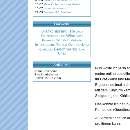
03.08
Neue DSLM im Jahr 2021
15.07
Mein Pc hat sich deaktiviert.
15.07
nvcontainer nerft...
27.05
Desktop-PC Studium
Linkwolke
Grafikchiprangliste
Linux
Windows
Prozessorlisten
WLAN
Prozessor
Grafikkarte
Impressum
Tuning
Overclocking
Benchmarks
Notebooks
News
Chat
Artikel-Info
Nun wollte ich ja so 
Autor: Pestbeule
meine online bestellt
Email: unbekannt
Erstellt: 27.02.2006
für Grafikkarte und Ma
Ergebnis erstmal nicht
Mit dem Kühlturm kam 
Steigerung der Kühllei
Das konnte ich natür
Pumpe ein (Grundfoss 
Außerdem habe ich all
profitieren kann.