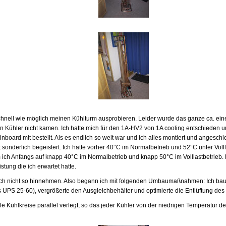
schnell wie möglich meinen Kühlturm ausprobieren. Leider wurde das ganze ca. ein
en Kühler nicht kamen. Ich hatte mich für den 1A-HV2 von 1A cooling entschieden u
inboard mit bestellt. Als es endlich so weit war und ich alles montiert und angesch
 sonderlich begeistert. Ich hatte vorher 40°C im Normalbetrieb und 52°C unter Voll
ich Anfangs auf knapp 40°C im Normalbetrieb und knapp 50°C im Volllastbetrieb. 
stung die ich erwartet hatte.
lich nicht so hinnehmen. Also begann ich mit folgenden Umbaumaßnahmen: Ich bau
UPS 25-60), vergrößerte den Ausgleichbehälter und optimierte die Entlüftung des
e Kühlkreise parallel verlegt, so das jeder Kühler von der niedrigen Temperatur 