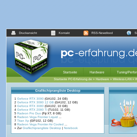
Druckansicht
Kontakt
RSS-Newsfeed
S
Startseite
Hardware
Tuning/Perfo
Startseite PC-Erfahrung.de
»
Hardware
»
Wireless-LAN
»
W
Grafikchiprangliste Desktop
1
Geforce RTX 3090
(GA102, 24 GB)
2
Geforce RTX 3080 12 GB
(GA102, 12 GB)
3
Geforce RTX 3080
(GA102, 10 GB)
4
Geforce RTX 2080 Ti
(TU102, 11 GB)
5
Radeon Pro Duo
(Fiji XT, 8 GB)
6
Radeon Vega Frontier Liquid
...
7
Titan Xp
(GP102, 12 GB)
8
Radeon Vega Frontier Air Cooled
...
» Zur
Grafikchiprangliste Desktop
|
Notebook