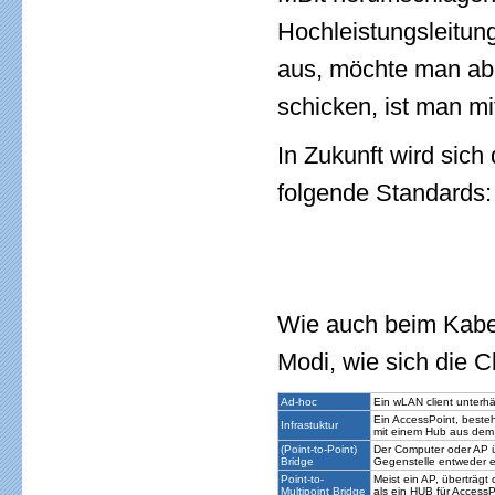
Hochleistungsleitun
aus, möchte man ab
schicken, ist man m
In Zukunft wird sich
folgende Standards:
Wie auch beim Kabe
Modi, wie sich die C
Ad-hoc
Ein wLAN client unterhä
Ein AccessPoint, besteh
Infrastuktur
mit einem Hub aus dem 
(Point-to-Point)
Der Computer oder AP üb
Bridge
Gegenstelle entweder e
Point-to-
Meist ein AP, überträgt
Multipoint Bridge
als ein HUB für AccessP