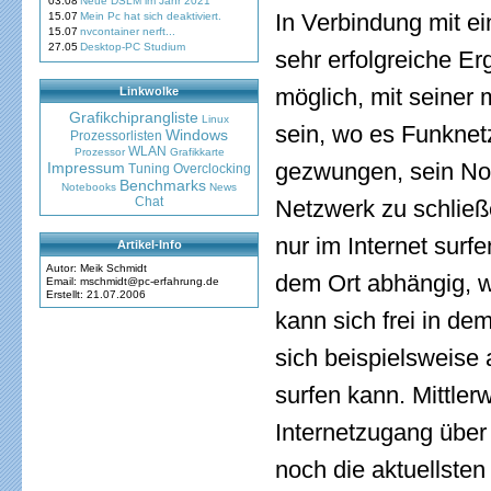
03.08
Neue DSLM im Jahr 2021
In Verbindung mit e
15.07
Mein Pc hat sich deaktiviert.
15.07
nvcontainer nerft...
27.05
Desktop-PC Studium
sehr erfolgreiche E
möglich, mit seiner 
Linkwolke
Grafikchiprangliste
Linux
sein, wo es Funknet
Windows
Prozessorlisten
WLAN
Prozessor
Grafikkarte
gezwungen, sein No
Impressum
Tuning
Overclocking
Benchmarks
Notebooks
News
Chat
Netzwerk zu schließ
nur im Internet surf
Artikel-Info
Autor: Meik Schmidt
dem Ort abhängig, w
Email: mschmidt@pc-erfahrung.de
Erstellt: 21.07.2006
kann sich frei in d
sich beispielsweise 
surfen kann. Mittler
Internetzugang übe
noch die aktuellste