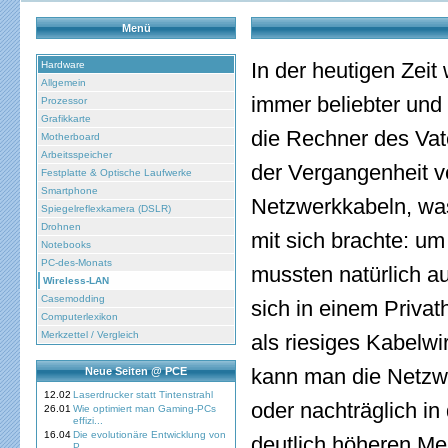
Menü
In der heutigen Ze
Hardware
Allgemein
immer beliebter und
Prozessor
Grafikkarte
die Rechner des Vate
Motherboard
Arbeitsspeicher
der Vergangenheit v
Festplatte & Optische Laufwerke
Smartphone
Netzwerkkabeln, was
Spiegelreflexkamera (DSLR)
Drohnen
mit sich brachte: um
Notebooks
PC-des-Monats
mussten natürlich a
Wireless-LAN
Casemodding
sich in einem Priva
Computerlexikon
Merkzettel / Vergleich
als riesiges Kabelw
kann man die Netzw
Neue Seiten @ PCE
12.02
Laserdrucker statt Tintenstrahl
oder nachträglich in
26.01
Wie optimiert man Gaming-PCs
effizi...
16.04
Die evolutionäre Entwicklung von
deutlich höheren Me
P...