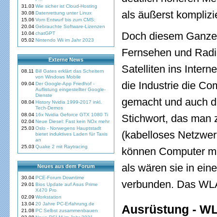
31.03
Wie sicher ist Cloud-Hosting
als äußerst komplizie
30.08
Datenrettung unter Linux
15.06
Vom Entwurf bis zum CMS:
20.04
Gebrauchte Software-Lizenzen
Doch diesem Ganzen
10.04
chatGPT
05.02
Nintendo Wii im Jahr 2023
Fernsehen und Radi
Externe News
Satelliten ins Inte
08.11
Bill Gates erklärt das Scheitern
von Windows Mobile
die Industrie die Co
09.04
Der Google-App Friedhof -
Auflistung eingestellter Google-
Dienste
gemacht und auch d
08.04
History Nvidia 1999-2017 inkl.
Tech-Demos
08.04
16x Nvidia Geforce GTX 1080 Ti
Stichwort, das man z
02.04
Neue Diesel: Fast kein NOx mehr
25.03
Oslo - Norwegens Hauptstadt
(kabelloses Netzwer
bietet induktives Laden für Taxis
an
25.03
Quake 2 mit Raytracing
können Computer mi
als wären sie in ei
Neues aus dem Forum
30.04
PCE-Forum Downtime
verbunden. Das WLA
29.01
Bios Update auf Asus Prime
X470 Pro
02.09
Workstation
13.04
20 Jahre PC-Erfahrung.de
Ausrüstung - W
21.08
PC Selbst zusammenbauen