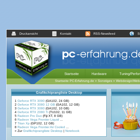
Druckansicht
Kontakt
RSS-Newsfeed
S
Startseite
Hardware
Tuning/Perfo
Startseite PC-Erfahrung.de
»
Sonstiges
»
Webdesign/Webe
Grafikchiprangliste Desktop
1
Geforce RTX 3090
(GA102, 24 GB)
2
Geforce RTX 3080 12 GB
(GA102, 12 GB)
3
Geforce RTX 3080
(GA102, 10 GB)
4
Geforce RTX 2080 Ti
(TU102, 11 GB)
5
Radeon Pro Duo
(Fiji XT, 8 GB)
6
Radeon Vega Frontier Liquid
...
7
Titan Xp
(GP102, 12 GB)
8
Radeon Vega Frontier Air Cooled
...
» Zur
Grafikchiprangliste Desktop
|
Notebook