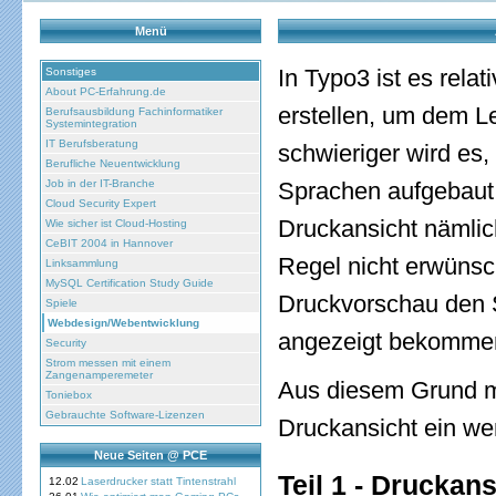
Menü
In Typo3 ist es relat
Sonstiges
About PC-Erfahrung.de
erstellen, um dem L
Berufsausbildung Fachinformatiker
Systemintegration
IT Berufsberatung
schwieriger wird es
Berufliche Neuentwicklung
Job in der IT-Branche
Sprachen aufgebaut 
Cloud Security Expert
Druckansicht nämlich
Wie sicher ist Cloud-Hosting
CeBIT 2004 in Hannover
Regel nicht erwünsc
Linksammlung
MySQL Certification Study Guide
Druckvorschau den S
Spiele
Webdesign/Webentwicklung
angezeigt bekomme
Security
Strom messen mit einem
Zangenamperemeter
Aus diesem Grund mu
Toniebox
Gebrauchte Software-Lizenzen
Druckansicht ein we
Neue Seiten @ PCE
Teil 1 - Druckans
12.02
Laserdrucker statt Tintenstrahl