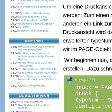
26.01
Wie optimiert man Gaming-PCs
effizi...
Um eine Druckansich
16.04
Die evolutionäre Entwicklung von
P...
31.03
Wie sicher ist Cloud-Hosting
werden: Zum einen 
30.08
Datenrettung unter Linux
15.06
Vom Entwurf bis zum CMS:
anderen ein Link zu
20.04
Gebrauchte Software-Lizenzen
10.04
chatGPT
Druckansicht wird da
05.02
Nintendo Wii im Jahr 2023
erweiterten typeNum
Externe News
08.11
Bill Gates erklärt das Scheitern
wir im PAGE-Objekt 
von Windows Mobile
09.04
Der Google-App Friedhof -
Auflistung eingestellter Google-
Wir beginnen nun, d
Dienste
08.04
History Nvidia 1999-2017 inkl.
Tech-Demos
erstellen. Dazu schr
08.04
16x Nvidia Geforce GTX 1080 Ti
02.04
Neue Diesel: Fast kein NOx mehr
25.03
Oslo - Norwegens Hauptstadt
bietet induktives Laden für Taxis
an
25.03
Quake 2 mit Raytracing
   druck = PAG
   druck {
Neues aus dem Forum
   typeNum = 9
30.04
PCE-Forum Downtime
   config.inde
29.01
Bios Update auf Asus Prime
X470 Pro
02.09
Workstation