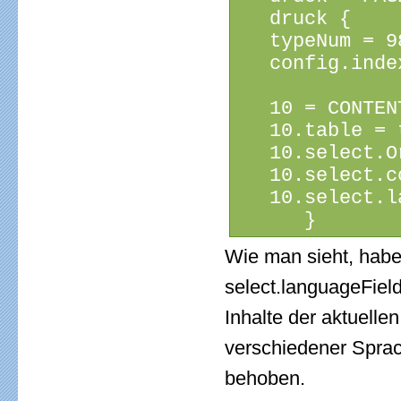
   druck {
   typeNum = 9
   config.inde
   10 = CONTEN
   10.table = 
   10.select.O
   10.select.c
   10.select.l
      }
Wie man sieht, habe
select.languageFiel
Inhalte der aktuell
verschiedener Sprac
behoben.