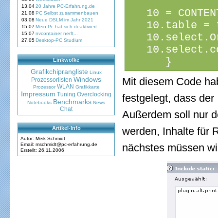
13.04
20 Jahre PC-Erfahrung.de
   10 = CONTEN
21.08
PC Selbst zusammenbauen
03.08
Neue DSLM im Jahr 2021
   10.table = 
15.07
Mein Pc hat sich deaktiviert.
15.07
nvcontainer nerft...
   10.select.O
27.05
Desktop-PC Studium
   10.select.c
      }
Linkwolke
Grafikchiprangliste
Linux
Windows
Mit diesem Code hab
Prozessorlisten
WLAN
Prozessor
Grafikkarte
Impressum
Tuning
Overclocking
festgelegt, dass der
Benchmarks
Notebooks
News
Chat
Außerdem soll nur d
Artikel-Info
werden, Inhalte für 
Autor: Meik Schmidt
Email: mschmidt@pc-erfahrung.de
nächstes müssen wir
Erstellt: 26.11.2006