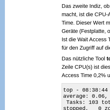
Das zweite Indiz, 
macht, ist die CPU-
Time. Dieser Wert mi
Geräte (Festplatte,
Ist die Wait Access
für den Zugriff auf di
Das nützliche Tool
t
Zeile CPU(s) ist die
Access Time 0,2% un
top - 08:38:44
average: 0.06,
 Tasks: 103 total,   1 running, 102 sleeping,   0 
stopped,   0 z