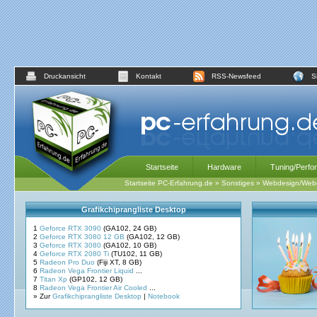
Druckansicht
Kontakt
RSS-Newsfeed
S
Startseite
Hardware
Tuning/Perfo
Startseite PC-Erfahrung.de
»
Sonstiges
»
Webdesign/Webe
Grafikchiprangliste Desktop
1
Geforce RTX 3090
(GA102, 24 GB)
2
Geforce RTX 3080 12 GB
(GA102, 12 GB)
3
Geforce RTX 3080
(GA102, 10 GB)
4
Geforce RTX 2080 Ti
(TU102, 11 GB)
5
Radeon Pro Duo
(Fiji XT, 8 GB)
6
Radeon Vega Frontier Liquid
...
7
Titan Xp
(GP102, 12 GB)
8
Radeon Vega Frontier Air Cooled
...
» Zur
Grafikchiprangliste Desktop
|
Notebook