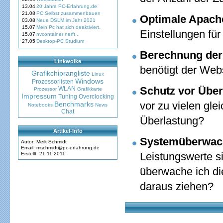
13.04
20 Jahre PC-Erfahrung.de
21.08
PC Selbst zusammenbauen
Optimale Apach
03.08
Neue DSLM im Jahr 2021
15.07
Mein Pc hat sich deaktiviert.
Einstellungen für
15.07
nvcontainer nerft...
27.05
Desktop-PC Studium
Berechnung der
Linkwolke
benötigt der Web
Grafikchiprangliste
Linux
Windows
Prozessorlisten
Schutz vor Über
WLAN
Prozessor
Grafikkarte
Impressum
Tuning
Overclocking
vor zu vielen gle
Benchmarks
Notebooks
News
Chat
Überlastung?
Artikel-Info
Systemüberwac
Autor: Meik Schmidt
Email: mschmidt@pc-erfahrung.de
Leistungswerte 
Erstellt: 21.11.2011
überwache ich d
daraus ziehen?