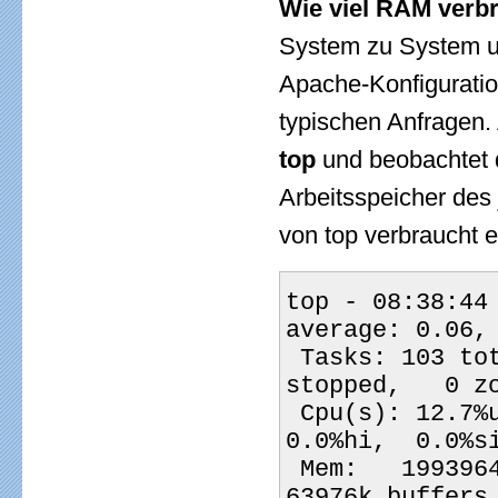
Wie viel RAM verb
System zu System un
Apache-Konfigurati
typischen Anfragen. 
top
und beobachtet 
Arbeitsspeicher des
von top verbraucht 
top - 08:38:44
average: 0.06,
 Tasks: 103 total,   1 running, 102 sleeping,   0 
stopped,   0 z
 Cpu(s): 12.7%us,  1.0%sy,  0.0%ni, 86.2%id,  0.2%wa,  
0.0%hi,  0.0%s
 Mem:   1993964k total,  1714668k used,   279296k free,    
63976k buffers