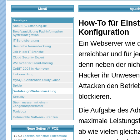
Menü
Apach
Sonstiges
How-To für Einst
About PC-Erfahrung.de
Konfiguration
Berufsausbildung Fachinformatiker
Systemintegration
IT Berufsberatung
Ein Webserver wie de
Berufliche Neuentwicklung
Job in der IT-Branche
erreichbar und für j
Cloud Security Expert
denn neben der nich
Wie sicher ist Cloud-Hosting
CeBIT 2004 in Hannover
Hacker ihr Unwesen 
Linksammlung
MySQL Certification Study Guide
Attacken den Betrie
Spiele
Webdesign/Webentwicklung
blockieren.
Security
Strom messen mit einem
Zangenamperemeter
Die Aufgabe des Admi
Toniebox
Gebrauchte Software-Lizenzen
maximale Leistungsf
Neue Seiten @ PCE
ab wie vielen gleic
12.02
Laserdrucker statt Tintenstrahl