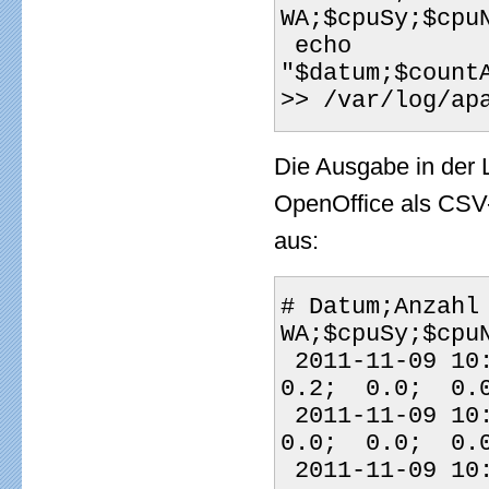
WA;$cpuSy;$cpu
 echo 
"$datum;$count
>> /var/log/ap
Die Ausgabe in der 
OpenOffice als CSV-
aus:
# Datum;Anzahl
WA;$cpuSy;$cpu
 2011-11-09 10:04:01;16; 95.4;  4.3;  0.0;  0.2;  0.0;  
0.2;  0.0;  0.
 2011-11-09 10:05:01;30; 89.1;  9.6;  0.0;  1.3;  0.0;  
0.0;  0.0;  0.
 2011-11-09 10:06:01;29; 99.3;  0.3;  0.0;  0.2;  0.0;  