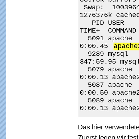
 Swap:  1003964k total,    12028k used,   991936k free,  
1276376k cache
   PID USER 
TIME+  COMMAND
  5091 apache
0:00.45 
apache
  9289 mysql     20   0  460m  90m 3588 S    5  4.7 
347:59.95 mysq
  5079 apache    20   0  158m 7664 1412 S    3  0.4   
0:00.13 apache
  5087 apache    20   0  166m  17m 3052 S    2  0.9   
0:00.50 apache
  5089 apache    20   0  158m 7668 1412 S    2  0.4   
0:00.13 apache
Das hier verwendete
Zuerst legen wir fe