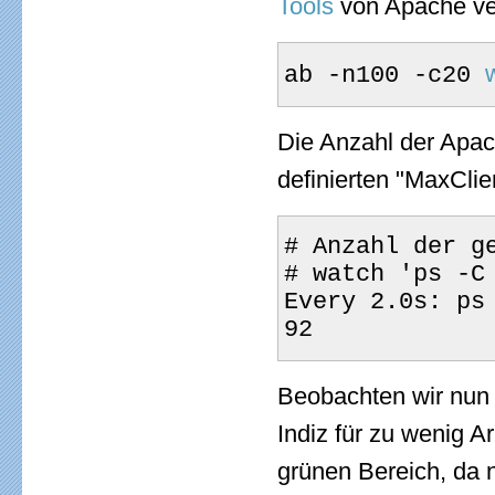
Tools
von Apache ver
ab -n100 -c20 
Die Anzahl der Apac
definierten "MaxClie
# Anzahl der g
# watch 'ps -C
Every 2.0s: ps
92
Beobachten wir nun d
Indiz für zu wenig A
grünen Bereich, da 