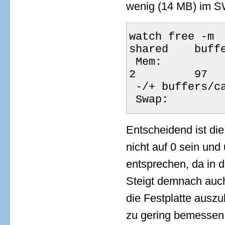
wenig (14 MB) im S
watch free -m   
shared    buff
 Mem:          1947       1660        286          0          
2         97
 -/+ buffers/c
 Swap:        
Entscheidend ist die
nicht auf 0 sein und
entsprechen, da in d
Steigt demnach auc
die Festplatte auszu
zu gering bemessen