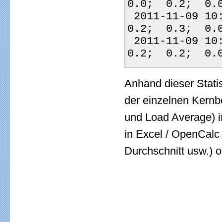
0.0;  0.2;  0.
 2011-11-09 10:07:01;28; 76.6; 20.9;  0.0;  2.0;  0.0;  
0.2;  0.3;  0.
 2011-11-09 10:08:01;27; 85.6; 12.8;  0.0;  1.3;  0.0;  
0.2;  0.2;  0.
Anhand dieser Stati
der einzelnen Kern
und Load Average) i
in Excel / OpenCalc
Durchschnitt usw.) 