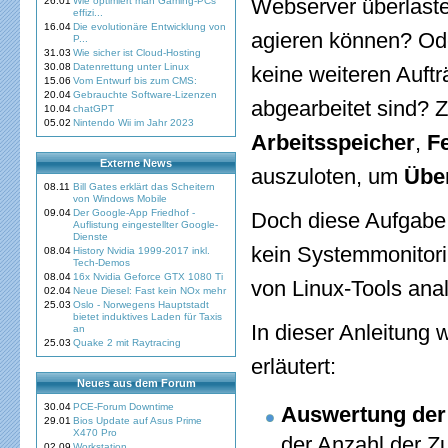
Webserver überlaste
26.01
Wie optimiert man Gaming-PCs
effizi...
16.04
Die evolutionäre Entwicklung von
agieren können? Ode
P...
31.03
Wie sicher ist Cloud-Hosting
30.08
Datenrettung unter Linux
keine weiteren Auft
15.06
Vom Entwurf bis zum CMS:
20.04
Gebrauchte Software-Lizenzen
abgearbeitet sind? Zi
10.04
chatGPT
05.02
Nintendo Wii im Jahr 2023
Arbeitsspeicher
,
F
Externe News
auszuloten, um
Übe
08.11
Bill Gates erklärt das Scheitern
von Windows Mobile
09.04
Der Google-App Friedhof -
Doch diese Aufgabe 
Auflistung eingestellter Google-
Dienste
kein Systemmonitorin
08.04
History Nvidia 1999-2017 inkl.
Tech-Demos
08.04
16x Nvidia Geforce GTX 1080 Ti
von Linux-Tools anal
02.04
Neue Diesel: Fast kein NOx mehr
25.03
Oslo - Norwegens Hauptstadt
bietet induktives Laden für Taxis
In dieser Anleitung
an
25.03
Quake 2 mit Raytracing
erläutert:
Neues aus dem Forum
30.04
PCE-Forum Downtime
Auswertung der 
29.01
Bios Update auf Asus Prime
X470 Pro
der Anzahl der Z
02.09
Workstation