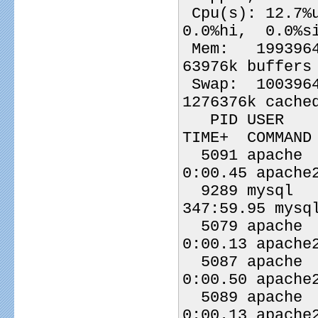
 Cpu(s): 12.7
0.0%hi,  0.0%s
 Mem:   1993964k total,  1714668k used,   279296k free,    
63976k buffers
 Swap:  1003964k total,    12028k used,   991936k free,  
1276376k cache
   PID USER      PR  NI  VIRT  RES  SHR S %CPU %MEM    
TIME+  COMMAND
  5091 apache    20   0  165m  17m 3052 S   13  0.9   
0:00.45 apache
  9289 mysql     20   0  460m  90m 3588 S    5  4.7 
347:59.95 mysq
  5079 apache    20   0  158m 7664 1412 S    3  0.4   
0:00.13 apache
  5087 apache    20   0  166m  17m 3052 S    2  0.9   
0:00.50 apache
  5089 apache    20   0  158m 7668 1412 S    2  0.4   
0:00.13 apache