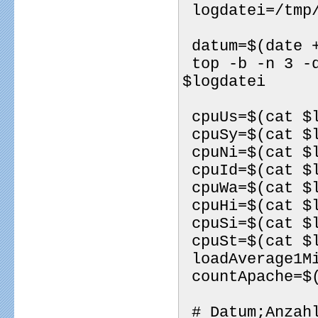
 logdatei=/tmp
 datum=$(date 
 top -b -n 3 -d 3 | grep Cpu | tac | head -n 1 > 
$logdatei
 cpuUs=$(cat $
 cpuSy=$(cat $
 cpuNi=$(cat $
 cpuId=$(cat $
 cpuWa=$(cat $
 cpuHi=$(cat $
 cpuSi=$(cat $
 cpuSt=$(cat $
 loadAverage1
 countApache=$
 # Datum;Anzahl Apache Prozesse;CPU IDLE;CPU_USED;CPU 