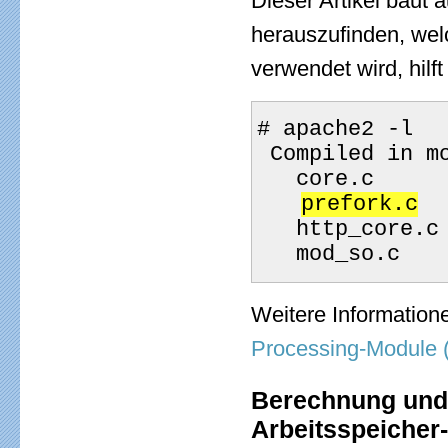
Dieser Artikel baut
herauszufinden, wel
verwendet wird, hilft
# apache2 -l
 Compiled in m
   core.c
prefork.c
   http_core.c
   mod_so.c
Weitere Information
Processing-Module
Berechnung und
Arbeitsspeicher