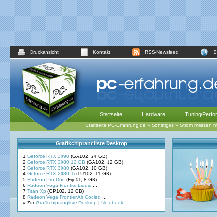
Druckansicht
Kontakt
RSS-Newsfeed
S
Startseite
Hardware
Tuning/Perfo
Startseite PC-Erfahrung.de
»
Sonstiges
»
Strom messen m
Grafikchiprangliste Desktop
1
Geforce RTX 3090
(GA102, 24 GB)
2
Geforce RTX 3080 12 GB
(GA102, 12 GB)
3
Geforce RTX 3080
(GA102, 10 GB)
4
Geforce RTX 2080 Ti
(TU102, 11 GB)
5
Radeon Pro Duo
(Fiji XT, 8 GB)
6
Radeon Vega Frontier Liquid
...
7
Titan Xp
(GP102, 12 GB)
8
Radeon Vega Frontier Air Cooled
...
» Zur
Grafikchiprangliste Desktop
|
Notebook