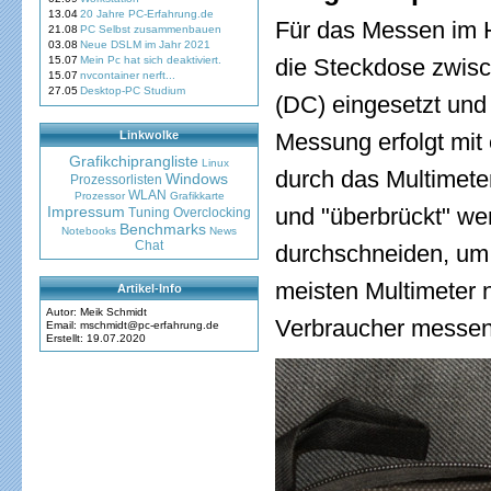
13.04
20 Jahre PC-Erfahrung.de
Für das Messen im H
21.08
PC Selbst zusammenbauen
03.08
Neue DSLM im Jahr 2021
15.07
Mein Pc hat sich deaktiviert.
die Steckdose zwisc
15.07
nvcontainer nerft...
27.05
Desktop-PC Studium
(DC) eingesetzt und
Linkwolke
Messung erfolgt mit
Grafikchiprangliste
Linux
durch das Multimete
Windows
Prozessorlisten
WLAN
Prozessor
Grafikkarte
Impressum
und "überbrückt" wer
Tuning
Overclocking
Benchmarks
Notebooks
News
Chat
durchschneiden, um
meisten Multimeter n
Artikel-Info
Autor: Meik Schmidt
Verbraucher messen
Email: mschmidt@pc-erfahrung.de
Erstellt: 19.07.2020