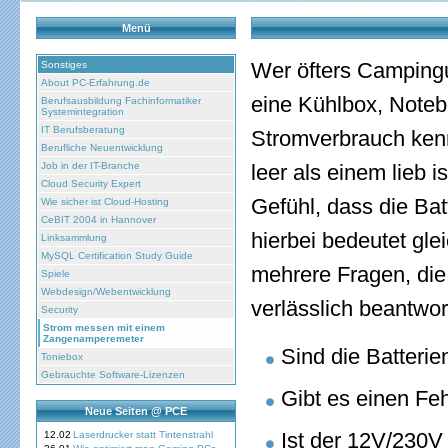
Menü
Wer öfters Campingu
Sonstiges
About PC-Erfahrung.de
eine Kühlbox, Noteb
Berufsausbildung Fachinformatiker
Systemintegration
IT Berufsberatung
Stromverbrauch kenn
Berufliche Neuentwicklung
Job in der IT-Branche
leer als einem lieb i
Cloud Security Expert
Gefühl, dass die Bat
Wie sicher ist Cloud-Hosting
CeBIT 2004 in Hannover
hierbei bedeutet glei
Linksammlung
MySQL Certification Study Guide
mehrere Fragen, die
Spiele
Webdesign/Webentwicklung
verlässlich beantwo
Security
Strom messen mit einem
Zangenamperemeter
Sind die Batterie
Toniebox
Gebrauchte Software-Lizenzen
Gibt es einen Fe
Neue Seiten @ PCE
Ist der 12V/230V
12.02
Laserdrucker statt Tintenstrahl