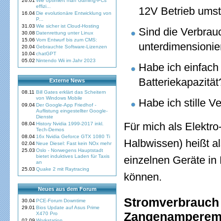
26.01
Wie optimiert man Gaming-PCs
effizi...
12V Betrieb umst
16.04
Die evolutionäre Entwicklung von
P...
31.03
Wie sicher ist Cloud-Hosting
Sind die Verbrau
30.08
Datenrettung unter Linux
15.06
Vom Entwurf bis zum CMS:
unterdimensionie
20.04
Gebrauchte Software-Lizenzen
10.04
chatGPT
05.02
Nintendo Wii im Jahr 2023
Habe ich einfach 
Batteriekapazität
Externe News
08.11
Bill Gates erklärt das Scheitern
von Windows Mobile
Habe ich stille V
09.04
Der Google-App Friedhof -
Auflistung eingestellter Google-
Dienste
Für mich als Elektro
08.04
History Nvidia 1999-2017 inkl.
Tech-Demos
08.04
16x Nvidia Geforce GTX 1080 Ti
Halbwissen) heißt a
02.04
Neue Diesel: Fast kein NOx mehr
25.03
Oslo - Norwegens Hauptstadt
bietet induktives Laden für Taxis
einzelnen Geräte in
an
25.03
Quake 2 mit Raytracing
können.
Neues aus dem Forum
Stromverbrauch 
30.04
PCE-Forum Downtime
29.01
Bios Update auf Asus Prime
Zangenamperem
X470 Pro
02.09
Workstation