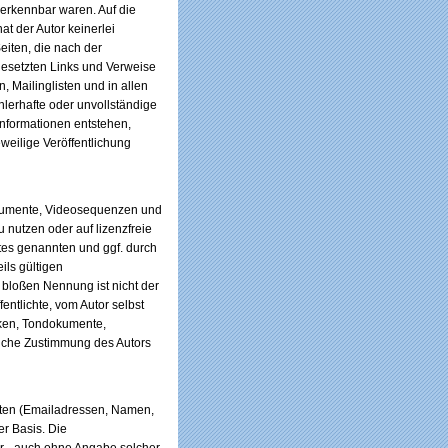
 erkennbar waren. Auf die
at der Autor keinerlei
Seiten, die nach der
 gesetzten Links und Verweise
 Mailinglisten und in allen
hlerhafte oder unvollständige
Informationen entstehen,
eweilige Veröffentlichung
ndokumente, Videosequenzen und
 nutzen oder auf lizenzfreie
tes genannten und ggf. durch
ls gültigen
 bloßen Nennung ist nicht der
entlichte, vom Autor selbst
fiken, Tondokumente,
liche Zustimmung des Autors
Daten (Emailadressen, Namen,
er Basis. Die