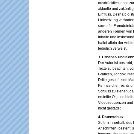
ausdrücklich, dass zu
aktuelle und zukünftig
Einfluss. Deshalb dist
Linksetzung verändert
sowie für Fremdeinträ
anderen Formen von Da
Inhalte und insbesond
haftet allein der Anbi
lediglich verweist.
3. Urheber- und Ken
Der Autor ist bestreb
Texte zu beachten, vo
Grafiken, Tondokumen
Dritte geschützten M
Kennzeichenrechts und
Schluss zu ziehen, das
erstellte Objekte blei
Videosequenzen und T
nicht gestattet.
4. Datenschutz
Sofern innerhalb des 
Anschriften) besteht, 