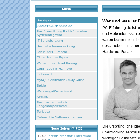
Menü
Sonstiges
Wer und was ist 
About PC-Erfahrung.de
PC-Erfahrung.de ist a
Berufsausbildung Fachinformatiker
und viele interessant
Systemintegration
waren bestimmte Inform
IT Berufsberatung
geschrieben. In einer
Berufliche Neuentwicklung
Hardware-Portals.
Job in der IT-Branche
Cloud Security Expert
Wie sicher ist Cloud-Hosting
CeBIT 2004 in Hannover
Linksammlung
MySQL Certification Study Guide
Spiele
Webdesign/Webentwicklung
Security
Strom messen mit einem
Zangenamperemeter
Toniebox
Gebrauchte Software-Lizenzen
Die ursprüngliche Id
Neue Seiten @ PCE
Overclocking zentral u
12.02
Laserdrucker statt Tintenstrahl
wichtiger Grundsatz, d