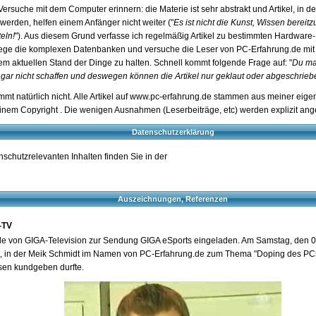
Versuche mit dem Computer erinnern: die Materie ist sehr abstrakt und Artikel, in 
erden, helfen einem Anfänger nicht weiter ("
Es ist nicht die Kunst, Wissen bereit
teln!
"). Aus diesem Grund verfasse ich regelmäßig Artikel zu bestimmten Hardware
flege die komplexen Datenbanken und versuche die Leser von PC-Erfahrung.de mit
 aktuellen Stand der Dinge zu halten. Schnell kommt folgende Frage auf: "
Du mac
ar nicht schaffen und deswegen können die Artikel nur geklaut oder abgeschriebe
mt natürlich nicht. Alle Artikel auf www.pc-erfahrung.de stammen aus meiner eig
em Copyright . Die wenigen Ausnahmen (Leserbeiträge, etc) werden explizit an
Datenschutzerklärung
nschutzrelevanten Inhalten finden Sie in der
Auszeichnungen, Referenzen
-TV
e von GIGA-Television zur Sendung GIGA eSports eingeladen. Am Samstag, den 0
, in der Meik Schmidt im Namen von PC-Erfahrung.de zum Thema "Doping des PCs
sen kundgeben durfte.