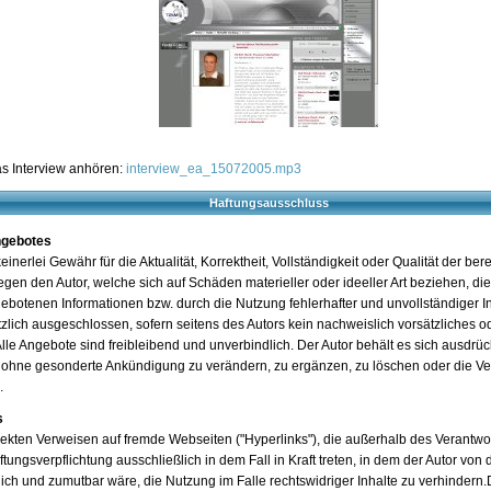
as Interview anhören:
interview_ea_15072005.mp3
Haftungsausschluss
angebotes
inerlei Gewähr für die Aktualität, Korrektheit, Vollständigkeit oder Qualität der bere
en den Autor, welche sich auf Schäden materieller oder ideeller Art beziehen, di
ebotenen Informationen bzw. durch die Nutzung fehlerhafter und unvollständiger I
zlich ausgeschlossen, sofern seitens des Autors kein nachweislich vorsätzliches o
lle Angebote sind freibleibend und unverbindlich. Der Autor behält es sich ausdrück
ohne gesonderte Ankündigung zu verändern, zu ergänzen, zu löschen oder die Ver
.
s
irekten Verweisen auf fremde Webseiten ("Hyperlinks"), die außerhalb des Verantw
tungsverpflichtung ausschließlich in dem Fall in Kraft treten, in dem der Autor von
ch und zumutbar wäre, die Nutzung im Falle rechtswidriger Inhalte zu verhindern.De