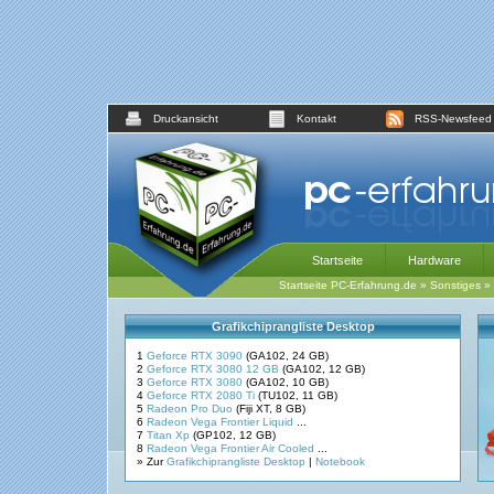
Druckansicht
Kontakt
RSS-Newsfeed
Startseite
Hardware
Startseite PC-Erfahrung.de
»
Sonstiges
»
Grafikchiprangliste Desktop
1
Geforce RTX 3090
(GA102, 24 GB)
2
Geforce RTX 3080 12 GB
(GA102, 12 GB)
3
Geforce RTX 3080
(GA102, 10 GB)
4
Geforce RTX 2080 Ti
(TU102, 11 GB)
5
Radeon Pro Duo
(Fiji XT, 8 GB)
6
Radeon Vega Frontier Liquid
...
7
Titan Xp
(GP102, 12 GB)
8
Radeon Vega Frontier Air Cooled
...
» Zur
Grafikchiprangliste Desktop
|
Notebook