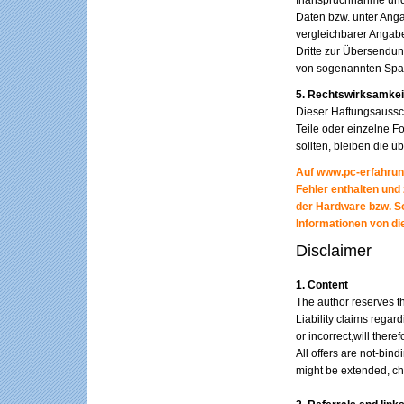
Inanspruchnahme und 
Daten bzw. unter Ang
vergleichbarer Angab
Dritte zur Übersendung
von sogenannten Spam
5. Rechtswirksamkei
Dieser Haftungsaussch
Teile oder einzelne F
sollten, bleiben die ü
Auf www.pc-erfahrun
Fehler enthalten und
der Hardware bzw. S
Informationen von di
Disclaimer
1. Content
The author reserves th
Liability claims regar
or incorrect,will there
All offers are not-bin
might be extended, ch