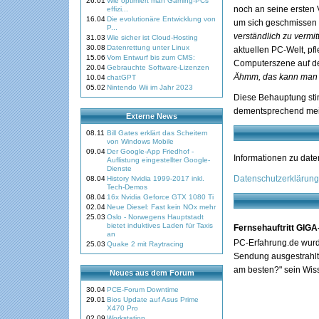
26.01
Wie optimiert man Gaming-PCs
noch an seine ersten 
effizi...
16.04
Die evolutionäre Entwicklung von
um sich geschmissen w
P...
verständlich zu vermit
31.03
Wie sicher ist Cloud-Hosting
30.08
Datenrettung unter Linux
aktuellen PC-Welt, p
15.06
Vom Entwurf bis zum CMS:
Computerszene auf dem
20.04
Gebrauchte Software-Lizenzen
Ähmm, das kann man g
10.04
chatGPT
05.02
Nintendo Wii im Jahr 2023
Diese Behauptung stim
dementsprechend mein
Externe News
08.11
Bill Gates erklärt das Scheitern
von Windows Mobile
09.04
Der Google-App Friedhof -
Informationen zu date
Auflistung eingestellter Google-
Dienste
Datenschutzerklärung
08.04
History Nvidia 1999-2017 inkl.
Tech-Demos
08.04
16x Nvidia Geforce GTX 1080 Ti
02.04
Neue Diesel: Fast kein NOx mehr
25.03
Oslo - Norwegens Hauptstadt
bietet induktives Laden für Taxis
Fernsehauftritt GIGA
an
PC-Erfahrung.de wurd
25.03
Quake 2 mit Raytracing
Sendung ausgestrahlt
am besten?" sein Wis
Neues aus dem Forum
30.04
PCE-Forum Downtime
29.01
Bios Update auf Asus Prime
X470 Pro
02.09
Workstation