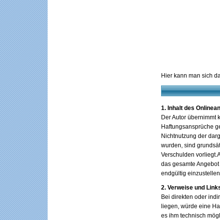
Hier kann man sich d
1. Inhalt des Online
Der Autor übernimmt ke
Haftungsansprüche geg
Nichtnutzung der darg
wurden, sind grundsät
Verschulden vorliegt.A
das gesamte Angebot 
endgültig einzustellen
2. Verweise und Link
Bei direkten oder ind
liegen, würde eine Haf
es ihm technisch mögli