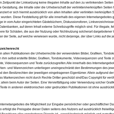
m Zeitpunkt der Linksetzung keine illegalen Inhalte auf den zu verlinkenden Seiten
e Gestaltung, die Inhalte oder die Urheberschaft der verlinkten/verknüpften Seiten h
anziert er sich hiermit ausdrücklich von allen Inhalten aller verlinkten /verknüpften 
 wurden. Diese Feststellung gilt für alle innerhalb des eigenen Internetangebotes
ge in vom Autor eingerichteten Gästebüchern, Diskussionsforen, Linkverzeichnissen,
tenbanken, auf deren Inhalt externe Schreibzugriffe möglich sind. Für illegale, fe
ere für Schäden, die aus der Nutzung oder Nichtnutzung solcherart dargebotener 
eter der Seite, auf welche verwiesen wurde, nicht derjenige, der über Links auf die j
nzeichenrecht
t, in allen Publikationen die Urheberrechte der verwendeten Bilder, Grafiken, To
n ihm selbst erstellte Bilder, Grafiken, Tondokumente, Videosequenzen und Texte zu
te, Videosequenzen und Texte zurückzugreifen.Alle innerhalb des Internetangebo
arken- und Warenzeichen unterliegen uneingeschränkt den Bestimmungen des jewei
 den Besitzrechten der jeweiligen eingetragenen Eigentümer. Allein aufgrund der
s Markenzeichen nicht durch Rechte Dritter geschützt sind!Das Copyright für veröff
bt allein beim Autor der Seiten. Eine Vervielfältigung oder Verwendung solcher Gra
exte in anderen elektronischen oder gedruckten Publikationen ist ohne ausdrück
Internetangebotes die Möglichkeit zur Eingabe persönlicher oder geschäftlicher 
so erfolgt die Preisgabe dieser Daten seitens des Nutzers auf ausdrücklich freiwillig