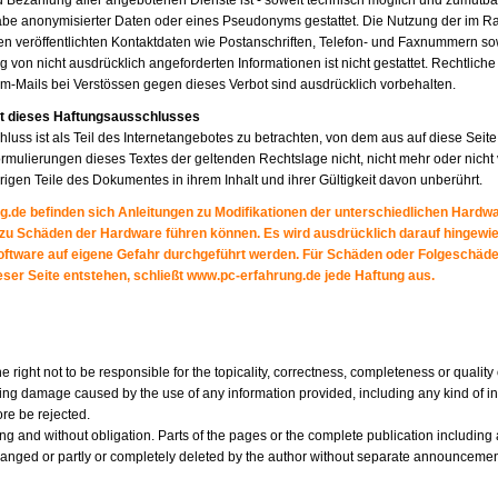
Bezahlung aller angebotenen Dienste ist - soweit technisch möglich und zumutba
abe anonymisierter Daten oder eines Pseudonyms gestattet. Die Nutzung der im
en veröffentlichten Kontaktdaten wie Postanschriften, Telefon- und Faxnummern s
 von nicht ausdrücklich angeforderten Informationen ist nicht gestattet. Rechtlich
-Mails bei Verstössen gegen dieses Verbot sind ausdrücklich vorbehalten.
t dieses Haftungsausschlusses
luss ist als Teil des Internetangebotes zu betrachten, von dem aus auf diese Seit
ormulierungen dieses Textes der geltenden Rechtslage nicht, nicht mehr oder nicht
brigen Teile des Dokumentes in ihrem Inhalt und ihrer Gültigkeit davon unberührt.
g.de befinden sich Anleitungen zu Modifikationen der unterschiedlichen Hard
 zu Schäden der Hardware führen können. Es wird ausdrücklich darauf hingew
oftware auf eigene Gefahr durchgeführt werden. Für Schäden oder Folgeschäd
eser Seite entstehen, schließt www.pc-erfahrung.de jede Haftung aus.
e right not to be responsible for the topicality, correctness, completeness or quality
ding damage caused by the use of any information provided, including any kind of i
fore be rejected.
ding and without obligation. Parts of the pages or the complete publication including 
anged or partly or completely deleted by the author without separate announcemen