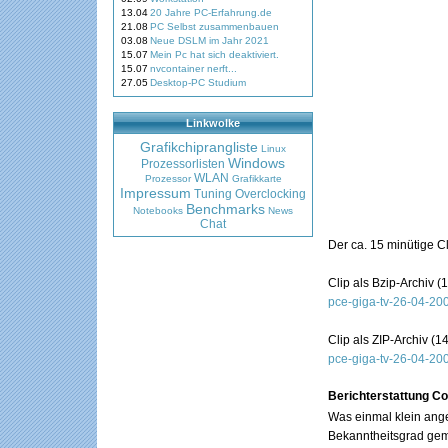
13.04
20 Jahre PC-Erfahrung.de
21.08
PC Selbst zusammenbauen
03.08
Neue DSLM im Jahr 2021
15.07
Mein Pc hat sich deaktiviert.
15.07
nvcontainer nerft...
27.05
Desktop-PC Studium
Linkwolke
Grafikchiprangliste
Linux
Windows
Prozessorlisten
WLAN
Prozessor
Grafikkarte
Impressum
Tuning
Overclocking
Benchmarks
Notebooks
News
Chat
Der ca. 15 minütige 
Clip als Bzip-Archiv (
pce-giga-tv-26-04-200
Clip als ZIP-Archiv (1
pce-giga-tv-26-04-200
Berichterstattung C
Was einmal klein ange
Bekanntheitsgrad gema