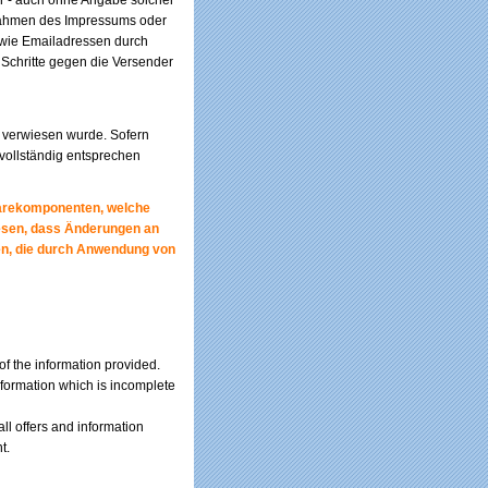
r - auch ohne Angabe solcher
 Rahmen des Impressums oder
owie Emailadressen durch
e Schritte gegen die Versender
e verwiesen wurde. Sofern
 vollständig entsprechen
warekomponenten, welche
iesen, dass Änderungen an
en, die durch Anwendung von
 of the information provided.
nformation which is incomplete
all offers and information
t.