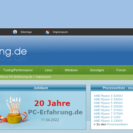
Sitemap
Impressum
Tuning/Performance
Linux
Windows
Sonstiges
Forum
About PC-Erfahrung.de
»
Impressum
Jubiläum
Prozessorliste - n
AMD Ryzen 3 3200U
AMD Ryzen 3 3300U
AMD Ryzen 5 3500U
AMD Ryzen 5 3550H
AMD Ryzen 7 3700U
AMD Ryzen 7 3750H
AMD Ryzen 3 1200
AMD Ryzen 3 1300X
» Zu den
Prozessorlisten