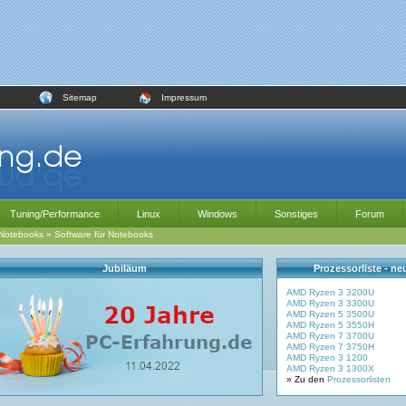
Sitemap
Impressum
Tuning/Performance
Linux
Windows
Sonstiges
Forum
Notebooks
»
Software für Notebooks
Jubiläum
Prozessorliste - n
AMD Ryzen 3 3200U
AMD Ryzen 3 3300U
AMD Ryzen 5 3500U
AMD Ryzen 5 3550H
AMD Ryzen 7 3700U
AMD Ryzen 7 3750H
AMD Ryzen 3 1200
AMD Ryzen 3 1300X
» Zu den
Prozessorlisten