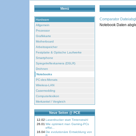
Menü
Comparator Dateiabgl
Hardware
Notebook Daten abgle
Allgemein
Prozessor
Grafikkarte
Motherboard
Arbeitsspeicher
Festplatte & Optische Laufwerke
Smartphone
Spiegelreflexkamera (DSLR)
Drohnen
Notebooks
PC-des-Monats
Wireless-LAN
Casemodding
Computerlexikon
Merkzettel / Vergleich
Neue Seiten @ PCE
12.02
Laserdrucker statt Tintenstrahl
26.01
Wie optimiert man Gaming-PCs
effizi...
16.04
Die evolutionäre Entwicklung von
P...