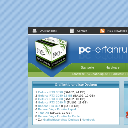
Druckansicht
Kontakt
RSS-Newsfeed
Startseite
Hardware
Startseite PC-Erfahrung.de
»
Hardware
»
Grafikchiprangliste Desktop
1
Geforce RTX 3090
(GA102, 24 GB)
2
Geforce RTX 3080 12 GB
(GA102, 12 GB)
3
Geforce RTX 3080
(GA102, 10 GB)
4
Geforce RTX 2080 Ti
(TU102, 11 GB)
5
Radeon Pro Duo
(Fiji XT, 8 GB)
6
Radeon Vega Frontier Liquid
...
7
Titan Xp
(GP102, 12 GB)
8
Radeon Vega Frontier Air Cooled
...
» Zur
Grafikchiprangliste Desktop
|
Notebook