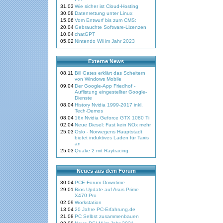
31.03
Wie sicher ist Cloud-Hosting
30.08
Datenrettung unter Linux
15.06
Vom Entwurf bis zum CMS:
20.04
Gebrauchte Software-Lizenzen
10.04
chatGPT
05.02
Nintendo Wii im Jahr 2023
Externe News
08.11
Bill Gates erklärt das Scheitern
von Windows Mobile
09.04
Der Google-App Friedhof -
Auflistung eingestellter Google-
Dienste
08.04
History Nvidia 1999-2017 inkl.
Tech-Demos
08.04
16x Nvidia Geforce GTX 1080 Ti
02.04
Neue Diesel: Fast kein NOx mehr
25.03
Oslo - Norwegens Hauptstadt
bietet induktives Laden für Taxis
an
25.03
Quake 2 mit Raytracing
Neues aus dem Forum
30.04
PCE-Forum Downtime
29.01
Bios Update auf Asus Prime
X470 Pro
02.09
Workstation
13.04
20 Jahre PC-Erfahrung.de
21.08
PC Selbst zusammenbauen