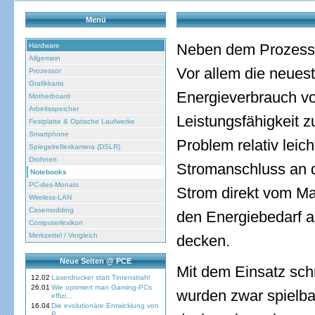
Menü
Neben dem Prozessor
Hardware
Allgemein
Vor allem die neues
Prozessor
Grafikkarte
Energieverbrauch vo
Motherboard
Arbeitsspeicher
Leistungsfähigkeit 
Festplatte & Optische Laufwerke
Smartphone
Problem relativ lei
Spiegelreflexkamera (DSLR)
Drohnen
Stromanschluss an d
Notebooks
PC-des-Monats
Strom direkt vom M
Wireless-LAN
Casemodding
den Energiebedarf ak
Computerlexikon
Merkzettel / Vergleich
decken.
Neue Seiten @ PCE
Mit dem Einsatz sch
12.02
Laserdrucker statt Tintenstrahl
26.01
Wie optimiert man Gaming-PCs
wurden zwar spielba
effizi...
16.04
Die evolutionäre Entwicklung von
P...