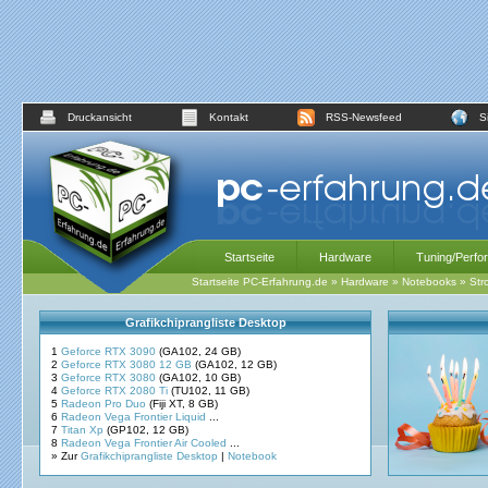
Druckansicht
Kontakt
RSS-Newsfeed
S
Startseite
Hardware
Tuning/Perfo
Startseite PC-Erfahrung.de
»
Hardware
»
Notebooks
»
Str
Grafikchiprangliste Desktop
1
Geforce RTX 3090
(GA102, 24 GB)
2
Geforce RTX 3080 12 GB
(GA102, 12 GB)
3
Geforce RTX 3080
(GA102, 10 GB)
4
Geforce RTX 2080 Ti
(TU102, 11 GB)
5
Radeon Pro Duo
(Fiji XT, 8 GB)
6
Radeon Vega Frontier Liquid
...
7
Titan Xp
(GP102, 12 GB)
8
Radeon Vega Frontier Air Cooled
...
» Zur
Grafikchiprangliste Desktop
|
Notebook