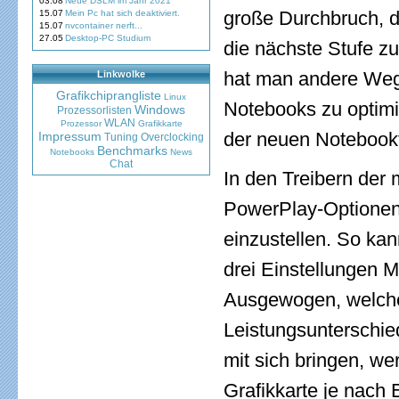
03.08
Neue DSLM im Jahr 2021
große Durchbruch, de
15.07
Mein Pc hat sich deaktiviert.
15.07
nvcontainer nerft...
27.05
Desktop-PC Studium
die nächste Stufe zu
hat man andere Wege
Linkwolke
Grafikchiprangliste
Linux
Notebooks zu optimi
Windows
Prozessorlisten
WLAN
Prozessor
Grafikkarte
der neuen Notebookt
Impressum
Tuning
Overclocking
Benchmarks
Notebooks
News
Chat
In den Treibern der
PowerPlay-Optionen
einzustellen. So ka
drei Einstellungen 
Ausgewogen, welches
Leistungsunterschie
mit sich bringen, we
Grafikkarte je nach