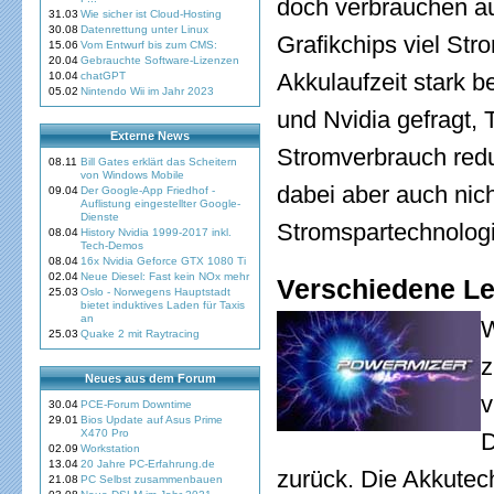
doch verbrauchen au
31.03
Wie sicher ist Cloud-Hosting
30.08
Datenrettung unter Linux
Grafikchips viel Str
15.06
Vom Entwurf bis zum CMS:
20.04
Gebrauchte Software-Lizenzen
Akkulaufzeit stark b
10.04
chatGPT
05.02
Nintendo Wii im Jahr 2023
und Nvidia gefragt, 
Externe News
Stromverbrauch redu
08.11
Bill Gates erklärt das Scheitern
von Windows Mobile
dabei aber auch nich
09.04
Der Google-App Friedhof -
Auflistung eingestellter Google-
Dienste
Stromspartechnolog
08.04
History Nvidia 1999-2017 inkl.
Tech-Demos
08.04
16x Nvidia Geforce GTX 1080 Ti
02.04
Neue Diesel: Fast kein NOx mehr
Verschiedene Le
25.03
Oslo - Norwegens Hauptstadt
bietet induktives Laden für Taxis
an
W
25.03
Quake 2 mit Raytracing
z
Neues aus dem Forum
v
30.04
PCE-Forum Downtime
29.01
Bios Update auf Asus Prime
X470 Pro
D
02.09
Workstation
13.04
20 Jahre PC-Erfahrung.de
zurück. Die Akkutech
21.08
PC Selbst zusammenbauen