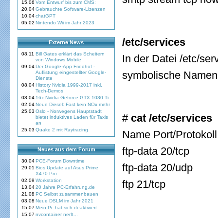
15.06
Vom Entwurf bis zum CMS:
20.04
Gebrauchte Software-Lizenzen
10.04
chatGPT
05.02
Nintendo Wii im Jahr 2023
/etc/services
Externe News
08.11
Bill Gates erklärt das Scheitern
In der Datei /etc/s
von Windows Mobile
09.04
Der Google-App Friedhof -
symbolische Namen
Auflistung eingestellter Google-
Dienste
08.04
History Nvidia 1999-2017 inkl.
Tech-Demos
08.04
16x Nvidia Geforce GTX 1080 Ti
02.04
Neue Diesel: Fast kein NOx mehr
25.03
Oslo - Norwegens Hauptstadt
#
cat /etc/services
bietet induktives Laden für Taxis
an
25.03
Quake 2 mit Raytracing
Name Port/Protokoll
ftp-data 20/tcp
Neues aus dem Forum
30.04
PCE-Forum Downtime
ftp-data 20/udp
29.01
Bios Update auf Asus Prime
X470 Pro
02.09
Workstation
ftp 21/tcp
13.04
20 Jahre PC-Erfahrung.de
21.08
PC Selbst zusammenbauen
03.08
Neue DSLM im Jahr 2021
15.07
Mein Pc hat sich deaktiviert.
15.07
nvcontainer nerft...