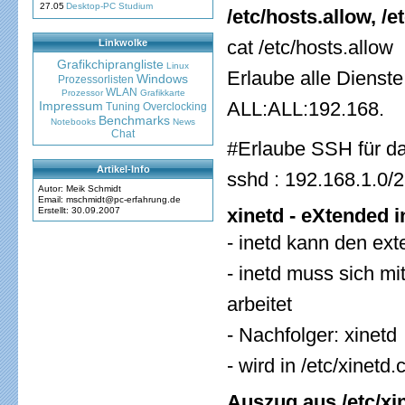
27.05
Desktop-PC Studium
/etc/hosts.allow, /
cat /etc/hosts.allow
Linkwolke
Grafikchiprangliste
Linux
Erlaube alle Dienste
Windows
Prozessorlisten
WLAN
Prozessor
Grafikkarte
ALL:ALL:192.168.
Impressum
Tuning
Overclocking
Benchmarks
Notebooks
News
Chat
#Erlaube SSH für da
Artikel-Info
sshd : 192.168.1.0
Autor: Meik Schmidt
Email: mschmidt@pc-erfahrung.de
xinetd - eXtended i
Erstellt: 30.09.2007
- inetd kann den exte
- inetd muss sich mit
arbeitet
- Nachfolger: xinetd
- wird in /etc/xinetd.
Auszug aus /etc/xi