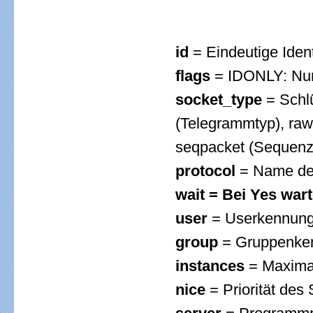
id
= Eindeutige Ident
flags
= IDONLY: Nur b
socket_type
= Schlü
(Telegrammtyp), ra
seqpacket (Sequenz
protocol
= Name des
wait = Bei Yes war
user
= Userkennung
group
= Gruppenken
instances
= Maximal
nice
= Priorität des