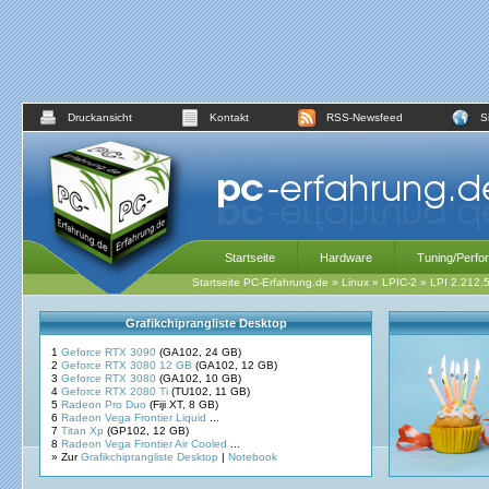
Druckansicht
Kontakt
RSS-Newsfeed
S
Startseite
Hardware
Tuning/Perfo
Startseite PC-Erfahrung.de
»
Linux
»
LPIC-2
»
LPI 2.212.
Grafikchiprangliste Desktop
1
Geforce RTX 3090
(GA102, 24 GB)
2
Geforce RTX 3080 12 GB
(GA102, 12 GB)
3
Geforce RTX 3080
(GA102, 10 GB)
4
Geforce RTX 2080 Ti
(TU102, 11 GB)
5
Radeon Pro Duo
(Fiji XT, 8 GB)
6
Radeon Vega Frontier Liquid
...
7
Titan Xp
(GP102, 12 GB)
8
Radeon Vega Frontier Air Cooled
...
» Zur
Grafikchiprangliste Desktop
|
Notebook