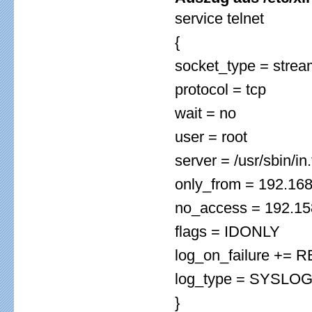
service telnet
{
socket_type = strea
protocol = tcp
wait = no
user = root
server = /usr/sbin/in
only_from = 192.168
no_access = 192.15
flags = IDONLY
log_on_failure +=
log_type = SYSLOG
}