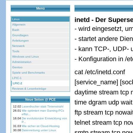
Menü
inetd - Der Supers
Linux
Allgemein
- wird eingesetzt, 
Bash
Grundlagen
- startet andere Di
Anleitungen
Netzwerk
- kann TCP-, UDP- 
Tools
Windows und Linux
- Konfiguration in /e
Administration
Gentoo
cat /etc/inetd.conf
Spiele und Benchmarks
LPIC-1
[service_name] [sock_
LPIC-2
Reviews & Leserbeiträge
daytime stream tcp n
Neue Seiten @ PCE
time dgram udp wait 
12.02
Laserdrucker statt Tintenstrahl
ftp stream tcp nowait
26.01
Wie optimiert man Gaming-PCs
effizi...
16.04
Die evolutionäre Entwicklung von
telnet stream tcp now
P...
31.03
Wie sicher ist Cloud-Hosting
30.08
Datenrettung unter Linux
smtp stream tcp nowa