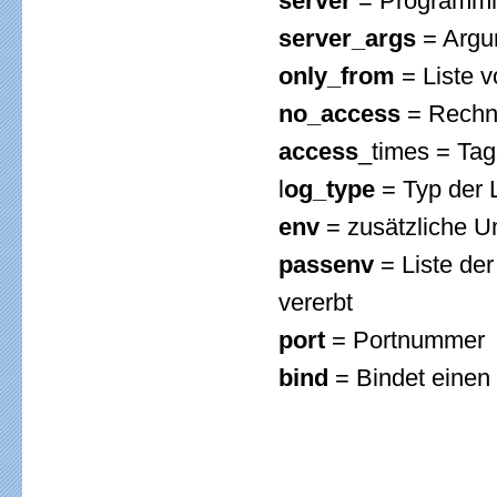
server
= Programmna
server_args
= Argu
only_from
= Liste 
no_access
= Rechne
access
_times = Tage
l
og_type
= Typ der 
env
= zusätzliche 
passenv
= Liste de
vererbt
port
= Portnummer
bind
= Bindet einen 