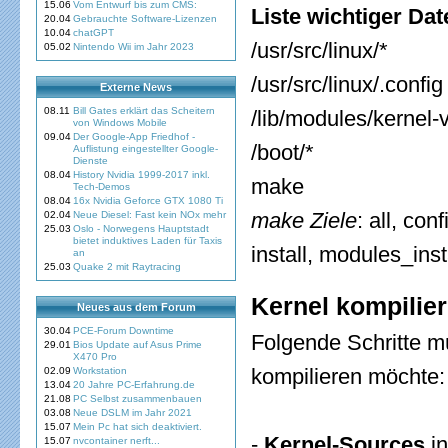
15.06
Vom Entwurf bis zum CMS:
Liste wichtiger Da
20.04
Gebrauchte Software-Lizenzen
10.04
chatGPT
/usr/src/linux/*
05.02
Nintendo Wii im Jahr 2023
/usr/src/linux/.config
Externe News
08.11
Bill Gates erklärt das Scheitern
/lib/modules/kernel-
von Windows Mobile
09.04
Der Google-App Friedhof -
/boot/*
Auflistung eingestellter Google-
Dienste
08.04
History Nvidia 1999-2017 inkl.
make
Tech-Demos
08.04
16x Nvidia Geforce GTX 1080 Ti
make Ziele
: all, co
02.04
Neue Diesel: Fast kein NOx mehr
25.03
Oslo - Norwegens Hauptstadt
bietet induktives Laden für Taxis
install, modules_ins
an
25.03
Quake 2 mit Raytracing
Kernel kompilie
Neues aus dem Forum
30.04
PCE-Forum Downtime
Folgende Schritte m
29.01
Bios Update auf Asus Prime
X470 Pro
kompilieren möchte:
02.09
Workstation
13.04
20 Jahre PC-Erfahrung.de
21.08
PC Selbst zusammenbauen
03.08
Neue DSLM im Jahr 2021
15.07
Mein Pc hat sich deaktiviert.
-
Kernel-Sources
in
15.07
nvcontainer nerft...