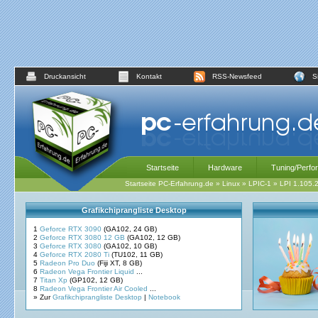
Druckansicht
Kontakt
RSS-Newsfeed
S
Startseite
Hardware
Tuning/Perfo
Startseite PC-Erfahrung.de
»
Linux
»
LPIC-1
»
LPI 1.105.
Grafikchiprangliste Desktop
1
Geforce RTX 3090
(GA102, 24 GB)
2
Geforce RTX 3080 12 GB
(GA102, 12 GB)
3
Geforce RTX 3080
(GA102, 10 GB)
4
Geforce RTX 2080 Ti
(TU102, 11 GB)
5
Radeon Pro Duo
(Fiji XT, 8 GB)
6
Radeon Vega Frontier Liquid
...
7
Titan Xp
(GP102, 12 GB)
8
Radeon Vega Frontier Air Cooled
...
» Zur
Grafikchiprangliste Desktop
|
Notebook