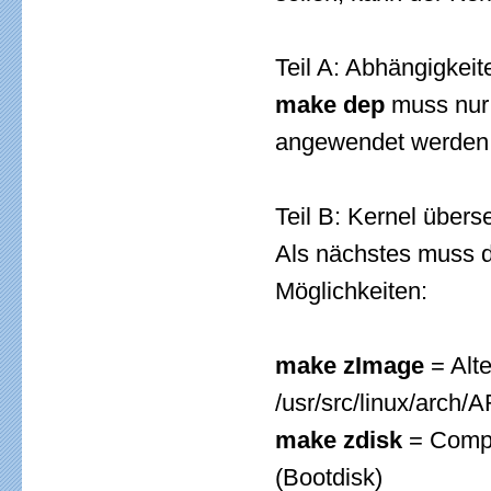
Teil A: Abhängigkeit
make dep
muss nur 
angewendet werden. 
Teil B: Kernel übers
Als nächstes muss d
Möglichkeiten:
make zImage
= Alte
/usr/src/linux/arc
make zdisk
= Compil
(Bootdisk)