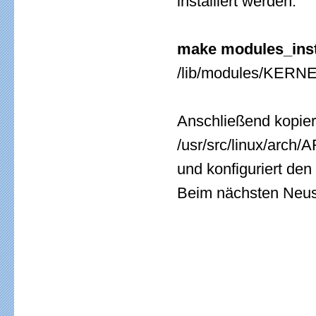
installiert werden:
make modules_inst
/lib/modules/KER
Anschließend kopier
/usr/src/linux/arch
und konfiguriert den
Beim nächsten Neust