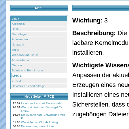
Menü
Wichtung:
3
Linux
Allgemein
Bash
Beschreibung:
Die 
Grundlagen
Anleitungen
ladbare Kernelmodu
Netzwerk
Tools
installieren.
Windows und Linux
Administration
Wichtigste Wissen
Gentoo
Spiele und Benchmarks
Anpassen der aktuel
LPIC-1
LPIC-2
Erzeugen eines neu
Reviews & Leserbeiträge
Installieren eines n
Neue Seiten @ PCE
Sicherstellen, dass
12.02
Laserdrucker statt Tintenstrahl
26.01
Wie optimiert man Gaming-PCs
effizi...
zugehörigen Dateien
16.04
Die evolutionäre Entwicklung von
P...
31.03
Wie sicher ist Cloud-Hosting
30.08
Datenrettung unter Linux