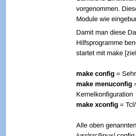
vorgenommen. Diese 
Module wie eingebu
Damit man diese Dat
Hilfsprogramme benu
startet mit make [zi
make config
= Sehr
make menuconfig
=
Kernelkonfiguration
make xconfig
= Tcl
Alle oben genannte
/usr/src/linux/.conf