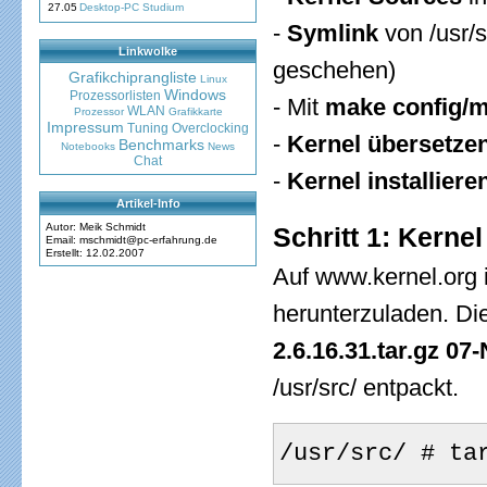
27.05
Desktop-PC Studium
-
Symlink
von /usr/s
Linkwolke
geschehen)
Grafikchiprangliste
Linux
Windows
Prozessorlisten
- Mit
make config/m
WLAN
Prozessor
Grafikkarte
Impressum
Tuning
Overclocking
-
Kernel übersetze
Benchmarks
Notebooks
News
Chat
-
Kernel installiere
Artikel-Info
Autor: Meik Schmidt
Schritt 1: Kerne
Email: mschmidt@pc-erfahrung.de
Erstellt: 12.02.2007
Auf www.kernel.org i
herunterzuladen. Di
2.6.16.31.tar.gz 0
/usr/src/ entpackt.
/usr/src/ # ta