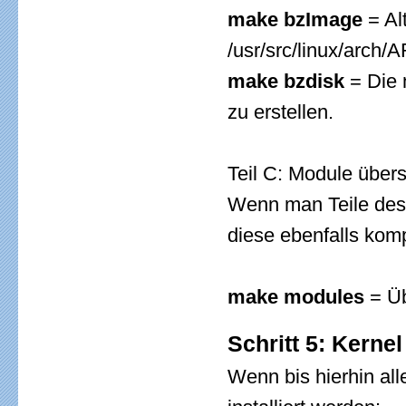
make bzImage
= Alt
/usr/src/linux/arc
make bzdisk
= Die 
zu erstellen.
Teil C: Module über
Wenn man Teile des 
diese ebenfalls komp
make modules
= Üb
Schritt 5: Kerne
Wenn bis hierhin al