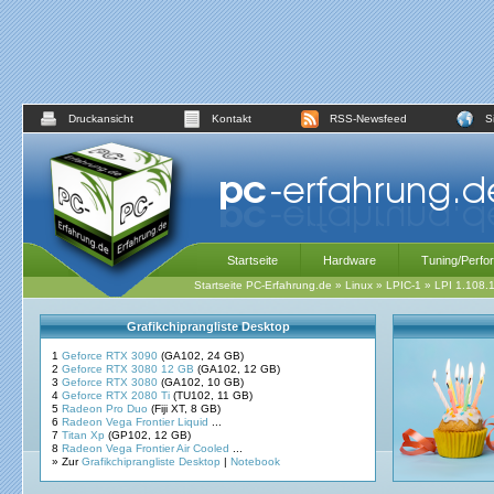
Druckansicht
Kontakt
RSS-Newsfeed
S
Startseite
Hardware
Tuning/Perfo
Startseite PC-Erfahrung.de
»
Linux
»
LPIC-1
»
LPI 1.108.
Grafikchiprangliste Desktop
1
Geforce RTX 3090
(GA102, 24 GB)
2
Geforce RTX 3080 12 GB
(GA102, 12 GB)
3
Geforce RTX 3080
(GA102, 10 GB)
4
Geforce RTX 2080 Ti
(TU102, 11 GB)
5
Radeon Pro Duo
(Fiji XT, 8 GB)
6
Radeon Vega Frontier Liquid
...
7
Titan Xp
(GP102, 12 GB)
8
Radeon Vega Frontier Air Cooled
...
» Zur
Grafikchiprangliste Desktop
|
Notebook