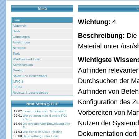
Menü
L
Wichtung:
4
Linux
Allgemein
Bash
Beschreibung:
Die 
Grundlagen
Anleitungen
Material unter /usr/
Netzwerk
Tools
Wichtigste Wissen
Windows und Linux
Administration
Auffinden relevante
Gentoo
Spiele und Benchmarks
Durchsuchen der Ma
LPIC-1
LPIC-2
Auffinden von Befe
Reviews & Leserbeiträge
Konfiguration des Z
Neue Seiten @ PCE
Vorbereiten von Man
12.02
Laserdrucker statt Tintenstrahl
26.01
Wie optimiert man Gaming-PCs
effizi...
Nutzen der Systemdo
16.04
Die evolutionäre Entwicklung von
P...
Dokumentation dort 
31.03
Wie sicher ist Cloud-Hosting
30.08
Datenrettung unter Linux