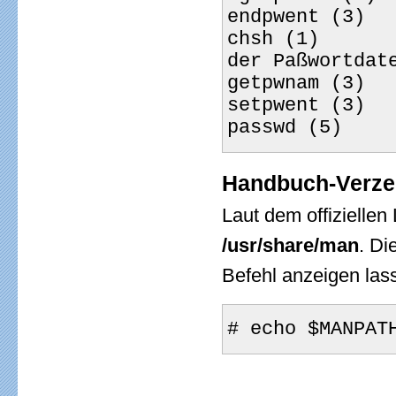
endpwent (3)  
chsh (1)      
der Paßwortdat
getpwnam (3)  
setpwent (3)  
passwd (5)    
Handbuch-Verze
Laut dem offizielle
/usr/share/man
. Di
Befehl anzeigen las
# echo $MANPAT