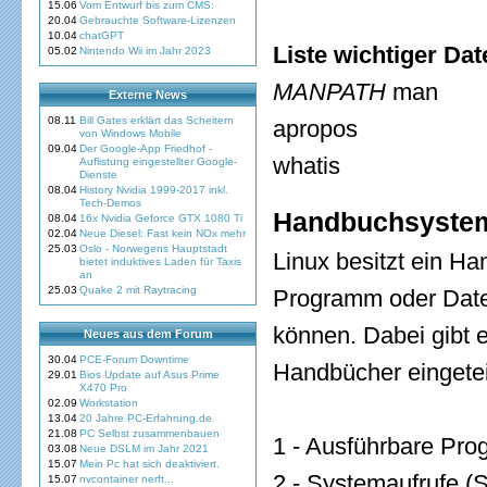
15.06
Vom Entwurf bis zum CMS:
20.04
Gebrauchte Software-Lizenzen
10.04
chatGPT
Liste wichtiger Da
05.02
Nintendo Wii im Jahr 2023
MANPATH
man
Externe News
08.11
Bill Gates erklärt das Scheitern
apropos
von Windows Mobile
09.04
Der Google-App Friedhof -
whatis
Auflistung eingestellter Google-
Dienste
08.04
History Nvidia 1999-2017 inkl.
Tech-Demos
Handbuchsystem
08.04
16x Nvidia Geforce GTX 1080 Ti
02.04
Neue Diesel: Fast kein NOx mehr
25.03
Oslo - Norwegens Hauptstadt
Linux besitzt ein H
bietet induktives Laden für Taxis
an
25.03
Quake 2 mit Raytracing
Programm oder Datei
können. Dabei gibt 
Neues aus dem Forum
30.04
PCE-Forum Downtime
Handbücher eingetei
29.01
Bios Update auf Asus Prime
X470 Pro
02.09
Workstation
13.04
20 Jahre PC-Erfahrung.de
21.08
PC Selbst zusammenbauen
1 - Ausführbare Pro
03.08
Neue DSLM im Jahr 2021
15.07
Mein Pc hat sich deaktiviert.
2 - Systemaufrufe (
15.07
nvcontainer nerft...