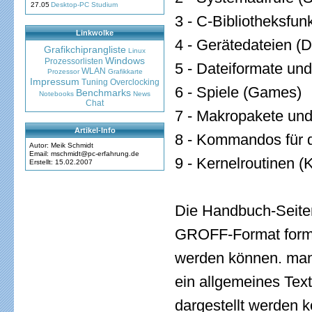
27.05
Desktop-PC Studium
3 - C-Bibliotheksfun
Linkwolke
4 - Gerätedateien (
Grafikchiprangliste
Linux
Windows
Prozessorlisten
5 - Dateiformate un
WLAN
Prozessor
Grafikkarte
Impressum
Tuning
Overclocking
6 - Spiele (Games)
Benchmarks
Notebooks
News
Chat
7 - Makropakete un
Artikel-Info
8 - Kommandos für d
Autor: Meik Schmidt
Email: mschmidt@pc-erfahrung.de
9 - Kernelroutinen (
Erstellt: 15.02.2007
Die Handbuch-Seiten
GROFF-Format forma
werden können. man 
ein allgemeines Text
dargestellt werden 