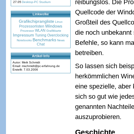
reibungslos. Die Pro
27.05
Desktop-PC Studium
Quellcode der Wind
Linkwolke
Großteil des Quellc
Grafikchiprangliste
Linux
Windows
Prozessorlisten
WLAN
die noch unbekannt 
Prozessor
Grafikkarte
Impressum
Tuning
Overclocking
Benchmarks
Notebooks
News
Befehle, so kann man
Chat
betreiben.
Artikel-Info
Autor: Meik Schmidt
So lassen sich beisp
Email: mschmidt@pc-erfahrung.de
Erstellt: 7.03.2006
herkömmlichen Wine 
eine spezielle, aber
sich so gut wie jed
genannten Nachteile
auszuprobieren.
Geschichte