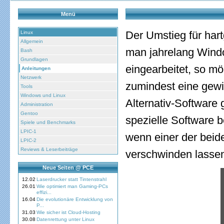
Menü
Der Umstieg für har
Linux
Allgemein
man jahrelang Wind
Bash
Grundlagen
eingearbeitet, so m
Anleitungen
Netzwerk
zumindest eine gewis
Tools
Windows und Linux
Alternativ-Software
Administration
Gentoo
spezielle Software b
Spiele und Benchmarks
LPIC-1
wenn einer der beid
LPIC-2
Reviews & Leserbeiträge
verschwinden lasse
Neue Seiten @ PCE
12.02
Laserdrucker statt Tintenstrahl
26.01
Wie optimiert man Gaming-PCs
effizi...
16.04
Die evolutionäre Entwicklung von
P...
31.03
Wie sicher ist Cloud-Hosting
30.08
Datenrettung unter Linux