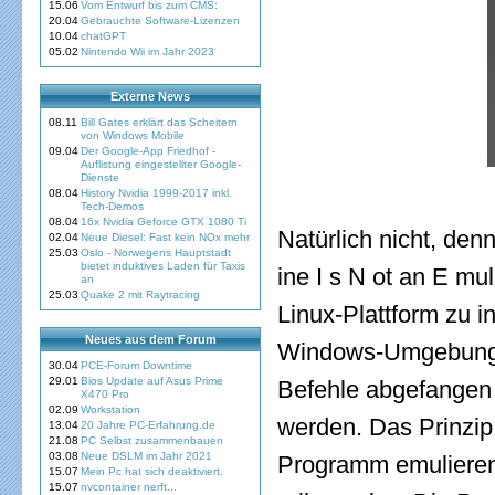
15.06
Vom Entwurf bis zum CMS:
20.04
Gebrauchte Software-Lizenzen
10.04
chatGPT
05.02
Nintendo Wii im Jahr 2023
Externe News
08.11
Bill Gates erklärt das Scheitern
von Windows Mobile
09.04
Der Google-App Friedhof -
Auflistung eingestellter Google-
Dienste
08.04
History Nvidia 1999-2017 inkl.
Tech-Demos
08.04
16x Nvidia Geforce GTX 1080 Ti
Natürlich nicht, den
02.04
Neue Diesel: Fast kein NOx mehr
25.03
Oslo - Norwegens Hauptstadt
bietet induktives Laden für Taxis
ine I s N ot an E mu
an
25.03
Quake 2 mit Raytracing
Linux-Plattform zu i
Neues aus dem Forum
Windows-Umgebung g
30.04
PCE-Forum Downtime
29.01
Bios Update auf Asus Prime
Befehle abgefangen
X470 Pro
02.09
Workstation
werden. Das Prinzip
13.04
20 Jahre PC-Erfahrung.de
21.08
PC Selbst zusammenbauen
03.08
Neue DSLM im Jahr 2021
Programm emulieren,
15.07
Mein Pc hat sich deaktiviert.
15.07
nvcontainer nerft...