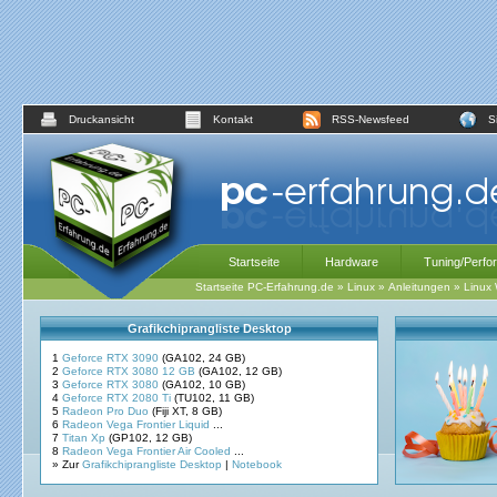
Druckansicht
Kontakt
RSS-Newsfeed
S
Startseite
Hardware
Tuning/Perfo
Startseite PC-Erfahrung.de
»
Linux
»
Anleitungen
»
Linux
Grafikchiprangliste Desktop
1
Geforce RTX 3090
(GA102, 24 GB)
2
Geforce RTX 3080 12 GB
(GA102, 12 GB)
3
Geforce RTX 3080
(GA102, 10 GB)
4
Geforce RTX 2080 Ti
(TU102, 11 GB)
5
Radeon Pro Duo
(Fiji XT, 8 GB)
6
Radeon Vega Frontier Liquid
...
7
Titan Xp
(GP102, 12 GB)
8
Radeon Vega Frontier Air Cooled
...
» Zur
Grafikchiprangliste Desktop
|
Notebook