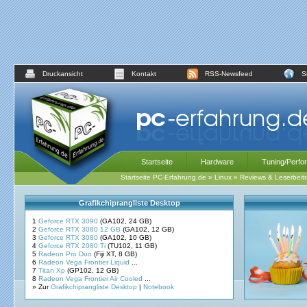
Druckansicht
Kontakt
RSS-Newsfeed
S
Startseite
Hardware
Tuning/Perfo
Startseite PC-Erfahrung.de
»
Linux
»
Reviews & Leserbeit
Grafikchiprangliste Desktop
1
Geforce RTX 3090
(GA102, 24 GB)
2
Geforce RTX 3080 12 GB
(GA102, 12 GB)
3
Geforce RTX 3080
(GA102, 10 GB)
4
Geforce RTX 2080 Ti
(TU102, 11 GB)
5
Radeon Pro Duo
(Fiji XT, 8 GB)
6
Radeon Vega Frontier Liquid
...
7
Titan Xp
(GP102, 12 GB)
8
Radeon Vega Frontier Air Cooled
...
» Zur
Grafikchiprangliste Desktop
|
Notebook