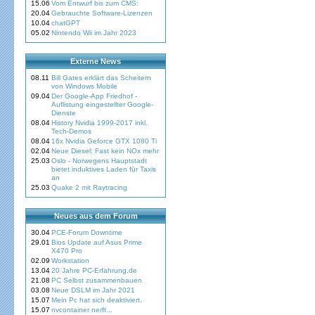
15.06
Vom Entwurf bis zum CMS:
20.04
Gebrauchte Software-Lizenzen
10.04
chatGPT
05.02
Nintendo Wii im Jahr 2023
Externe News
08.11
Bill Gates erklärt das Scheitern
von Windows Mobile
09.04
Der Google-App Friedhof -
Auflistung eingestellter Google-
Dienste
08.04
History Nvidia 1999-2017 inkl.
Tech-Demos
08.04
16x Nvidia Geforce GTX 1080 Ti
02.04
Neue Diesel: Fast kein NOx mehr
25.03
Oslo - Norwegens Hauptstadt
bietet induktives Laden für Taxis
an
25.03
Quake 2 mit Raytracing
Neues aus dem Forum
30.04
PCE-Forum Downtime
29.01
Bios Update auf Asus Prime
X470 Pro
02.09
Workstation
13.04
20 Jahre PC-Erfahrung.de
21.08
PC Selbst zusammenbauen
03.08
Neue DSLM im Jahr 2021
15.07
Mein Pc hat sich deaktiviert.
15.07
nvcontainer nerft...