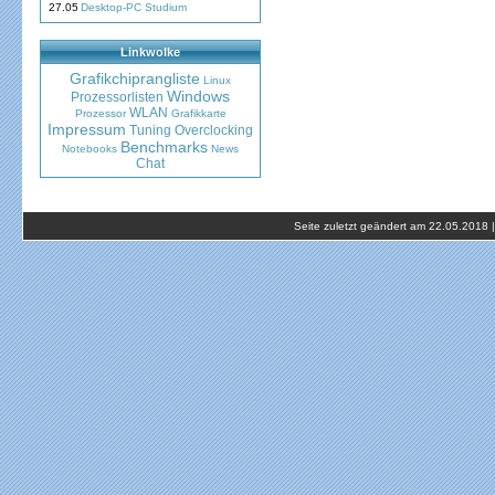
27.05
Desktop-PC Studium
Linkwolke
Grafikchiprangliste
Linux
Windows
Prozessorlisten
WLAN
Prozessor
Grafikkarte
Impressum
Tuning
Overclocking
Benchmarks
Notebooks
News
Chat
Seite zuletzt geändert am 22.05.2018 