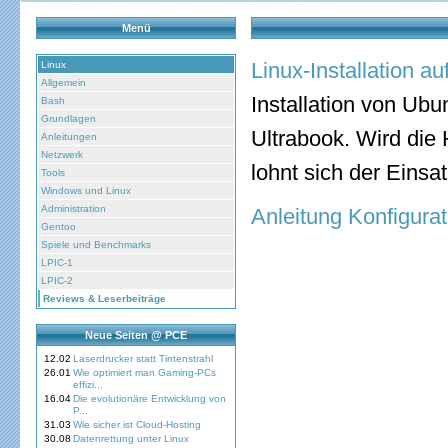
Menü
Linux-Installation
Linux
Allgemein
Installation von U
Bash
Grundlagen
Ultrabook. Wird die 
Anleitungen
Netzwerk
lohnt sich der Eins
Tools
Windows und Linux
Administration
Anleitung Konfigura
Gentoo
Spiele und Benchmarks
LPIC-1
LPIC-2
Reviews & Leserbeiträge
Neue Seiten @ PCE
12.02
Laserdrucker statt Tintenstrahl
26.01
Wie optimiert man Gaming-PCs
effizi...
16.04
Die evolutionäre Entwicklung von
P...
31.03
Wie sicher ist Cloud-Hosting
30.08
Datenrettung unter Linux