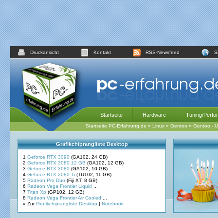
Druckansicht
Kontakt
RSS-Newsfeed
S
Startseite
Hardware
Tuning/Perfo
Startseite PC-Erfahrung.de
»
Linux
»
Gentoo
»
Gentoo - U
Grafikchiprangliste Desktop
1
Geforce RTX 3090
(GA102, 24 GB)
2
Geforce RTX 3080 12 GB
(GA102, 12 GB)
3
Geforce RTX 3080
(GA102, 10 GB)
4
Geforce RTX 2080 Ti
(TU102, 11 GB)
5
Radeon Pro Duo
(Fiji XT, 8 GB)
6
Radeon Vega Frontier Liquid
...
7
Titan Xp
(GP102, 12 GB)
8
Radeon Vega Frontier Air Cooled
...
» Zur
Grafikchiprangliste Desktop
|
Notebook