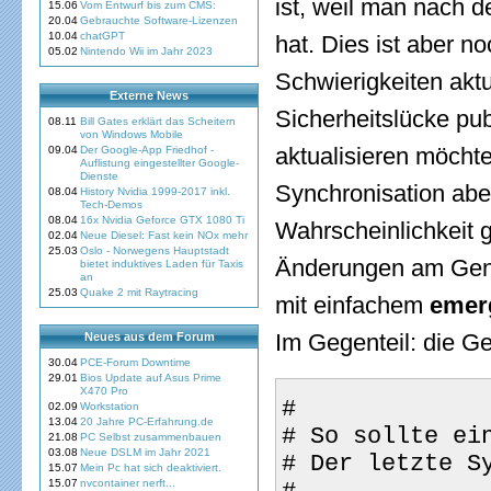
ist, weil man nach d
15.06
Vom Entwurf bis zum CMS:
20.04
Gebrauchte Software-Lizenzen
10.04
chatGPT
hat. Dies ist aber n
05.02
Nintendo Wii im Jahr 2023
Schwierigkeiten akt
Externe News
Sicherheitslücke pu
08.11
Bill Gates erklärt das Scheitern
von Windows Mobile
aktualisieren möchte
09.04
Der Google-App Friedhof -
Auflistung eingestellter Google-
Dienste
Synchronisation abe
08.04
History Nvidia 1999-2017 inkl.
Tech-Demos
08.04
16x Nvidia Geforce GTX 1080 Ti
Wahrscheinlichkeit 
02.04
Neue Diesel: Fast kein NOx mehr
25.03
Oslo - Norwegens Hauptstadt
Änderungen am Gen
bietet induktives Laden für Taxis
an
25.03
Quake 2 mit Raytracing
mit einfachem
emer
Im Gegenteil: die Ge
Neues aus dem Forum
30.04
PCE-Forum Downtime
29.01
Bios Update auf Asus Prime
X470 Pro
#
02.09
Workstation
13.04
20 Jahre PC-Erfahrung.de
# So sollte ei
21.08
PC Selbst zusammenbauen
03.08
Neue DSLM im Jahr 2021
# Der letzte S
15.07
Mein Pc hat sich deaktiviert.
15.07
nvcontainer nerft...