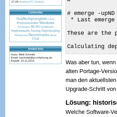
#
27.05
Desktop-PC Studium
# emerge -upND
Linkwolke
Grafikchiprangliste
 * Last emerge
Linux
Windows
Prozessorlisten
WLAN
Prozessor
Grafikkarte
Impressum
Tuning
Overclocking
These are the 
Benchmarks
Notebooks
News
Chat
Calculating de
Artikel-Info
Autor: Meik Schmidt
Email: mschmidt@pc-erfahrung.de
Was aber tun, wenn 
Erstellt: 23.11.2014
alten Portage-Versi
man den aktuellsten 
Upgrade-Schritt von
Lösung: historis
Welche Software-Ver