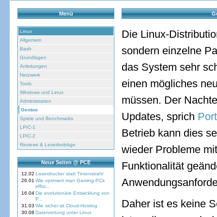
Menü
Ge
Die Linux-Distributi
Linux
Allgemein
sondern einzelne Pak
Bash
Grundlagen
das System sehr schn
Anleitungen
Netzwerk
einen mögliches neu
Tools
Windows und Linux
müssen. Der Nachteil
Administration
Gentoo
Updates, sprich
Por
Spiele und Benchmarks
LPIC-1
Betrieb kann dies s
LPIC-2
Reviews & Leserbeiträge
wieder Probleme mit 
Neue Seiten @ PCE
Funktionalität geän
12.02
Laserdrucker statt Tintenstrahl
Anwendungsanforde
26.01
Wie optimiert man Gaming-PCs
effizi...
16.04
Die evolutionäre Entwicklung von
P...
Daher ist es keine S
31.03
Wie sicher ist Cloud-Hosting
30.08
Datenrettung unter Linux