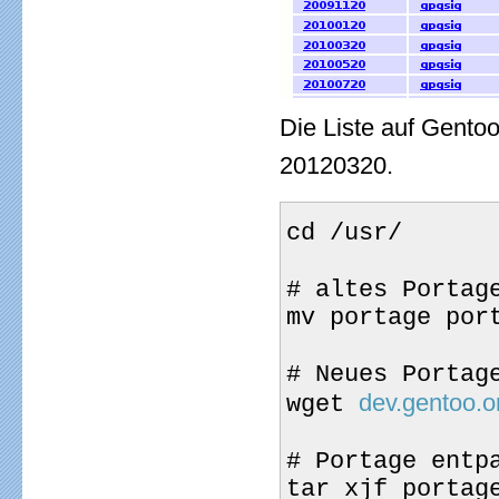
Die Liste auf Gento
20120320.
cd /usr/
# altes Portag
mv portage por
# Neues Portag
dev.gentoo.o
wget 
# Portage entp
tar xjf portag