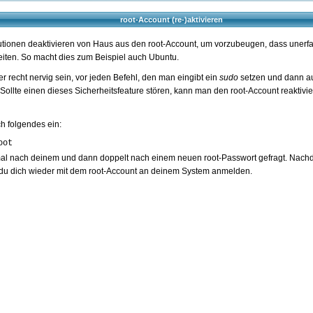
root-Account (re-)aktivieren
utionen deaktivieren von Haus aus den root-Account, um vorzubeugen, dass unerfa
iten. So macht dies zum Beispiel auch Ubuntu.
r recht nervig sein, vor jeden Befehl, den man eingibt ein
sudo
setzen und dann a
ollte einen dieses Sicherheitsfeature stören, kann man den root-Account reaktivi
ch folgendes ein:
root 
nmal nach deinem und dann doppelt nach einem neuen root-Passwort gefragt. Nac
 du dich wieder mit dem root-Account an deinem System anmelden.