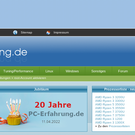
Sitemap
Impressum
Tuning/Performance
Linux
Windows
Sonstiges
Forum
itungen
»
root-Account aktivieren
Jubiläum
Prozessorliste - n
AMD Ryzen 3 3200U
AMD Ryzen 3 3300U
AMD Ryzen 5 3500U
AMD Ryzen 5 3550H
AMD Ryzen 7 3700U
AMD Ryzen 7 3750H
AMD Ryzen 3 1200
AMD Ryzen 3 1300X
» Zu den
Prozessorlisten