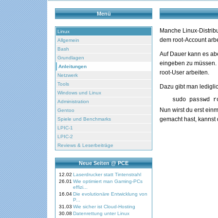
Menü
Manche Linux-Distrib
Linux
dem root-Account arbe
Allgemein
Bash
Auf Dauer kann es abe
Grundlagen
eingeben zu müssen. S
Anleitungen
root-User arbeiten.
Netzwerk
Tools
Dazu gibt man ledigli
Windows und Linux
   sudo passwd 
Administration
Nun wirst du erst ei
Gentoo
gemacht hast, kannst
Spiele und Benchmarks
LPIC-1
LPIC-2
Reviews & Leserbeiträge
Neue Seiten @ PCE
12.02
Laserdrucker statt Tintenstrahl
26.01
Wie optimiert man Gaming-PCs
effizi...
16.04
Die evolutionäre Entwicklung von
P...
31.03
Wie sicher ist Cloud-Hosting
30.08
Datenrettung unter Linux