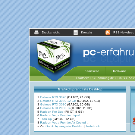
Druckansicht
Kontakt
RSS-Newsfeed
Startseite
Hardware
Startseite PC-Erfahrung.de
»
Linux
»
Anle
Grafikchiprangliste Desktop
1
Geforce RTX 3090
(GA102, 24 GB)
2
Geforce RTX 3080 12 GB
(GA102, 12 GB)
3
Geforce RTX 3080
(GA102, 10 GB)
4
Geforce RTX 2080 Ti
(TU102, 11 GB)
5
Radeon Pro Duo
(Fiji XT, 8 GB)
6
Radeon Vega Frontier Liquid
...
7
Titan Xp
(GP102, 12 GB)
8
Radeon Vega Frontier Air Cooled
...
» Zur
Grafikchiprangliste Desktop
|
Notebook