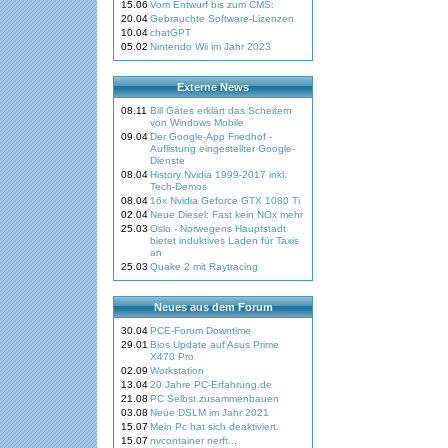
15.06
Vom Entwurf bis zum CMS:
20.04
Gebrauchte Software-Lizenzen
10.04
chatGPT
05.02
Nintendo Wii im Jahr 2023
Externe News
08.11
Bill Gates erklärt das Scheitern
von Windows Mobile
09.04
Der Google-App Friedhof -
Auflistung eingestellter Google-
Dienste
08.04
History Nvidia 1999-2017 inkl.
Tech-Demos
08.04
16x Nvidia Geforce GTX 1080 Ti
02.04
Neue Diesel: Fast kein NOx mehr
25.03
Oslo - Norwegens Hauptstadt
bietet induktives Laden für Taxis
an
25.03
Quake 2 mit Raytracing
Neues aus dem Forum
30.04
PCE-Forum Downtime
29.01
Bios Update auf Asus Prime
X470 Pro
02.09
Workstation
13.04
20 Jahre PC-Erfahrung.de
21.08
PC Selbst zusammenbauen
03.08
Neue DSLM im Jahr 2021
15.07
Mein Pc hat sich deaktiviert.
15.07
nvcontainer nerft...