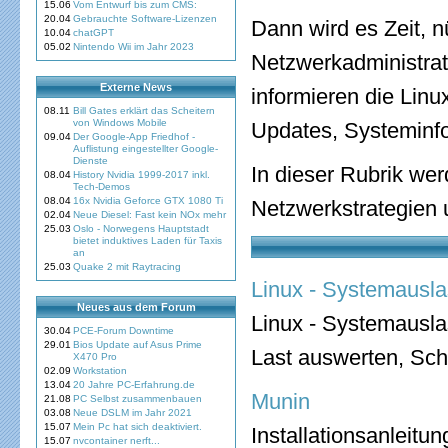
15.06
Vom Entwurf bis zum CMS:
20.04
Gebrauchte Software-Lizenzen
Dann wird es Zeit, n
10.04
chatGPT
05.02
Nintendo Wii im Jahr 2023
Netzwerkadministrat
Externe News
informieren die Lin
08.11
Bill Gates erklärt das Scheitern
von Windows Mobile
Updates, Systeminfo
09.04
Der Google-App Friedhof -
Auflistung eingestellter Google-
Dienste
In dieser Rubrik we
08.04
History Nvidia 1999-2017 inkl.
Tech-Demos
08.04
16x Nvidia Geforce GTX 1080 Ti
Netzwerkstrategien 
02.04
Neue Diesel: Fast kein NOx mehr
25.03
Oslo - Norwegens Hauptstadt
bietet induktives Laden für Taxis
an
25.03
Quake 2 mit Raytracing
Linux - Systemausla
Neues aus dem Forum
Linux - Systemausla
30.04
PCE-Forum Downtime
29.01
Bios Update auf Asus Prime
Last auswerten, Sch
X470 Pro
02.09
Workstation
13.04
20 Jahre PC-Erfahrung.de
Munin
21.08
PC Selbst zusammenbauen
03.08
Neue DSLM im Jahr 2021
15.07
Mein Pc hat sich deaktiviert.
Installationsanleitu
15.07
nvcontainer nerft...