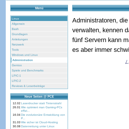
Menü
Administratoren, di
Linux
Allgemein
verwalten, kennen da
Bash
Grundlagen
fünf Servern kann m
Anleitungen
Netzwerk
es aber immer schwi
Tools
Windows und Linux
Administration
Gentoo
Spiele und Benchmarks
LPIC-1
LPIC-2
Reviews & Leserbeiträge
Neue Seiten @ PCE
12.02
Laserdrucker statt Tintenstrahl
26.01
Wie optimiert man Gaming-PCs
effizi...
16.04
Die evolutionäre Entwicklung von
P...
31.03
Wie sicher ist Cloud-Hosting
30.08
Datenrettung unter Linux