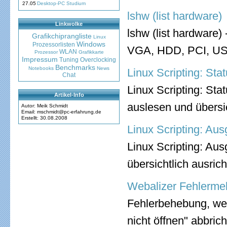
27.05
Desktop-PC Studium
lshw (list hardware)
Linkwolke
lshw (list hardware)
Grafikchiprangliste
Linux
Windows
Prozessorlisten
VGA, HDD, PCI, US
WLAN
Prozessor
Grafikkarte
Impressum
Tuning
Overclocking
Benchmarks
Notebooks
News
Linux Scripting: St
Chat
Linux Scripting: St
Artikel-Info
auslesen und übersic
Autor: Meik Schmidt
Email: mschmidt@pc-erfahrung.de
Erstellt: 30.08.2008
Linux Scripting: Au
Linux Scripting: Aus
übersichtlich ausric
Webalizer Fehlermel
Fehlerbehebung, wen
nicht öffnen" abbrich