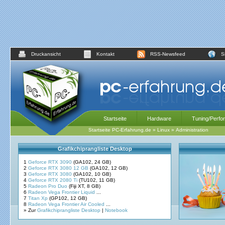
Druckansicht
Kontakt
RSS-Newsfeed
S
Startseite
Hardware
Tuning/Perfo
Startseite PC-Erfahrung.de
»
Linux
»
Administration
Grafikchiprangliste Desktop
1
Geforce RTX 3090
(GA102, 24 GB)
2
Geforce RTX 3080 12 GB
(GA102, 12 GB)
3
Geforce RTX 3080
(GA102, 10 GB)
4
Geforce RTX 2080 Ti
(TU102, 11 GB)
5
Radeon Pro Duo
(Fiji XT, 8 GB)
6
Radeon Vega Frontier Liquid
...
7
Titan Xp
(GP102, 12 GB)
8
Radeon Vega Frontier Air Cooled
...
» Zur
Grafikchiprangliste Desktop
|
Notebook